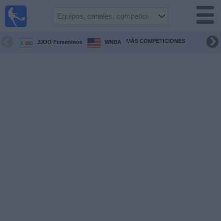
Fútbol en
Vivo
Honduras
MÁS COMPETICIONES
JJOO Femeninos
WNBA
Guía de
Partidos
Televisados
Próximos
Partidos
Equipos
Competiciones
Canales
TV
Otros