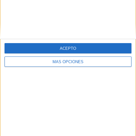
Ver ranking completo
Ranking equipos por nº de partidos Local
Barça Basket
3 (18.75%)
ACEPTO
Valencia Basket
3 (18.75%)
Dreamland Gran Canaria
2 (12.5%)
MÁS OPCIONES
Joventut Badalona
2 (12.5%)
Baskonia
2 (12.5%)
Ver ranking completo
Ranking equipos por nº de partidos Visitante
Barça Basket
4 (25%)
Joventut Badalona
3 (18.75%)
Valencia Basket
3 (18.75%)
La Laguna Tenerife
2 (12.5%)