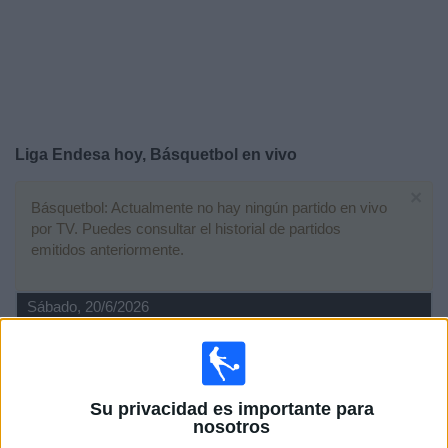
Deportes
Noticias
Widget
Liga Endesa hoy, Básquetbol en vivo
×
Básquetbol: Actualmente no hay ningún partido en vivo
por TV. Puedes consultar el historial de partidos
emitidos anteriormente.
Sábado, 20/6/2026
12:00
Liga Endesa
Final
Valencia Basket
Su privacidad es importante para
nosotros
Barça Basket