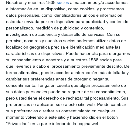
Fanatiz (Míralo en vivo)
Nosotros y nuestros 1538
socios
almacenamos y/o accedemos
a información en un dispositivo, como cookies, y procesamos
datos personales, como identificadores únicos e información
Domingo, 14/6/2026
estándar enviada por un dispositivo para publicidad y contenido
12:00
Liga Endesa
personalizado, medición de publicidad y contenido,
Semifinales
investigación de audiencia y desarrollo de servicios.
Con su
permiso, nosotros y nuestros socios podemos utilizar datos de
Joventut Badalona
localización geográfica precisa e identificación mediante las
Valencia Basket
características de dispositivos. Puede hacer clic para otorgarnos
su consentimiento a nosotros y a nuestros 1538 socios para
Fanatiz (Míralo en vivo)
que llevemos a cabo el procesamiento previamente descrito. De
forma alternativa, puede acceder a información más detallada y
Jueves, 11/6/2026
cambiar sus preferencias antes de otorgar o negar su
12:00
consentimiento.
Tenga en cuenta que algún procesamiento de
Liga Endesa
sus datos personales puede no requerir de su consentimiento,
Semifinales
pero usted tiene el derecho de rechazar tal procesamiento. Sus
Barça Basket
preferencias se aplicarán solo a este sitio web. Puede cambiar
sus preferencias o retirar su consentimiento en cualquier
La Laguna Tenerife
momento volviendo a este sitio y haciendo clic en el botón
Fanatiz (Míralo en vivo)
"Privacidad" en la parte inferior de la página web.
Más días