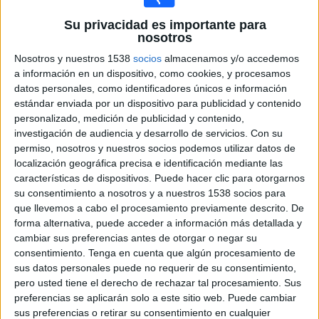
Claro Sports
Clarosports.com
Claro Sports YouTube
Su privacidad es importante para
nosotros
Pluto TV
Nosotros y nuestros 1538
socios
almacenamos y/o accedemos
12:30
Real Betis
a información en un dispositivo, como cookies, y procesamos
Bournemouth
datos personales, como identificadores únicos e información
Claro Sports
Clarosports.com
Claro Sports YouTube
estándar enviada por un dispositivo para publicidad y contenido
Pluto TV
personalizado, medición de publicidad y contenido,
investigación de audiencia y desarrollo de servicios.
Con su
13:00
FC Barcelona
permiso, nosotros y nuestros socios podemos utilizar datos de
Nottingham Forest
localización geográfica precisa e identificación mediante las
características de dispositivos. Puede hacer clic para otorgarnos
su consentimiento a nosotros y a nuestros 1538 socios para
FC Barcelona PPV YouTube
que llevemos a cabo el procesamiento previamente descrito. De
14:00
FC Barcelona
forma alternativa, puede acceder a información más detallada y
cambiar sus preferencias antes de otorgar o negar su
Udinese
consentimiento.
Tenga en cuenta que algún procesamiento de
FC Barcelona PPV YouTube
sus datos personales puede no requerir de su consentimiento,
Amistoso Femenino
pero usted tiene el derecho de rechazar tal procesamiento. Sus
preferencias se aplicarán solo a este sitio web. Puede cambiar
03:00
Auckland FC Women
sus preferencias o retirar su consentimiento en cualquier