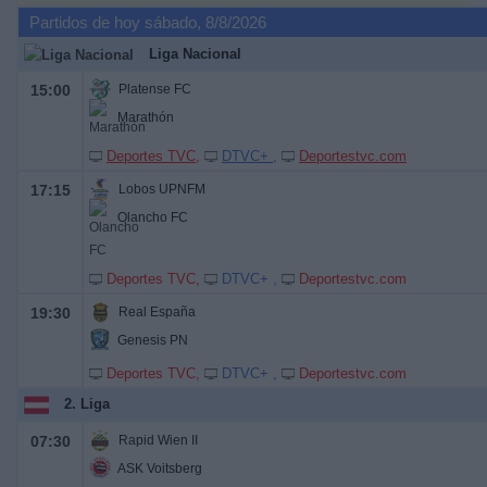
Partidos de hoy sábado, 8/8/2026
Liga Nacional
15:00
Platense FC
Marathón
Deportes TVC
DTVC+
Deportestvc.com
17:15
Lobos UPNFM
Olancho FC
Deportes TVC
DTVC+
Deportestvc.com
19:30
Real España
Genesis PN
Deportes TVC
DTVC+
Deportestvc.com
2. Liga
07:30
Rapid Wien II
ASK Voitsberg