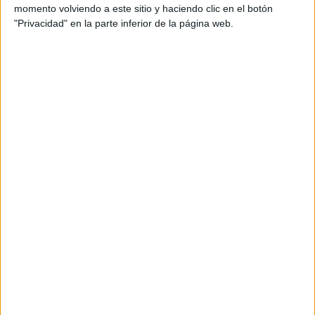
Chelsea Femenino
momento volviendo a este sitio y haciendo clic en el botón
"Privacidad" en la parte inferior de la página web.
Claro Sports
Clarosports.com
Claro Sports YouTube
Pluto TV
ASEAN Cup
07:00
Tailandia
Myanmar
OneFootball PPV
07:00
Malasia
Filipinas
OneFootball PPV
Campeonato Femenino
08:00
Boca Juniors Femenino
Newell's Old Boys Femenino
LPF Play
12:00
Lanús
Gimnasia LP Femenino