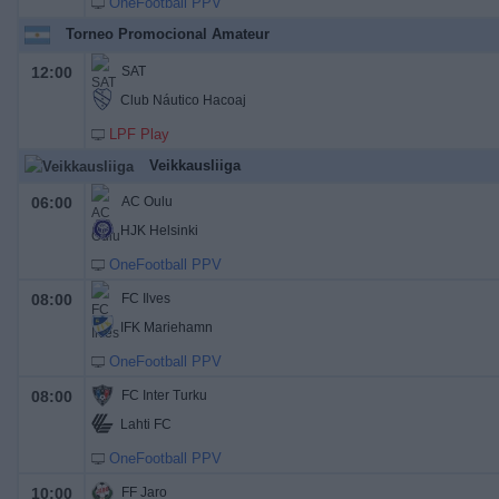
OneFootball PPV
Torneo Promocional Amateur
12:00
SAT
Club Náutico Hacoaj
LPF Play
Veikkausliiga
06:00
AC Oulu
HJK Helsinki
OneFootball PPV
08:00
FC Ilves
IFK Mariehamn
OneFootball PPV
08:00
FC Inter Turku
Lahti FC
OneFootball PPV
10:00
FF Jaro