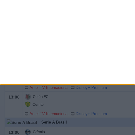
SGV Freiberg
OneFootball PPV
Segunda Uruguay
07:00
Uruguay Montevideo
Paysandú FC
Antel TV Internacional
Disney+ Premium
10:00
CA Fénix
La Luz FC
Antel TV Internacional
Disney+ Premium
13:00
Colón FC
Cerrito
Antel TV Internacional
Disney+ Premium
Serie A Brasil
13:00
Grêmio