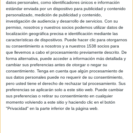
datos personales, como identificadores únicos e información
Boston Celtics
estándar enviada por un dispositivo para publicidad y contenido
NBA League Pass
personalizado, medición de publicidad y contenido,
15:00
NBA Summer League
investigación de audiencia y desarrollo de servicios.
Con su
Las Vegas
permiso, nosotros y nuestros socios podemos utilizar datos de
localización geográfica precisa e identificación mediante las
Milwaukee Bucks
características de dispositivos. Puede hacer clic para otorgarnos
su consentimiento a nosotros y a nuestros 1538 socios para
Philadelphia 76ers
que llevemos a cabo el procesamiento previamente descrito. De
NBA League Pass
forma alternativa, puede acceder a información más detallada y
16:30
NBA Summer League
cambiar sus preferencias antes de otorgar o negar su
Las Vegas
consentimiento.
Tenga en cuenta que algún procesamiento de
sus datos personales puede no requerir de su consentimiento,
Memphis Grizzlies
pero usted tiene el derecho de rechazar tal procesamiento. Sus
Houston Rockets
preferencias se aplicarán solo a este sitio web. Puede cambiar
sus preferencias o retirar su consentimiento en cualquier
NBA League Pass
momento volviendo a este sitio y haciendo clic en el botón
17:00
NBA Summer League
"Privacidad" en la parte inferior de la página web.
Las Vegas
Washington Wizards
Atlanta Hawks