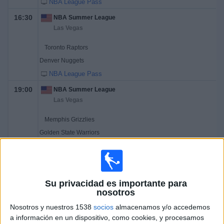
NBA League Pass
16:30
NBA Summer League
Las Vegas
Toronto Raptors
Denver Nuggets
NBA League Pass
19:00
NBA Summer League
Las Vegas
Memphis Grizzlies
Golden State Warriors
NBA League Pass
Sábado, 18/7/2026
Su privacidad es importante para
14:30
NBA Summer League
nosotros
Las Vegas
Nosotros y nuestros 1538
socios
almacenamos y/o accedemos
Orlando Magic
a información en un dispositivo, como cookies, y procesamos