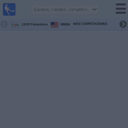
Fútbol en
Vivo
Honduras
MÁS COMPETICIONES
JJOO Femeninos
WNBA
Guía de
Partidos
Televisados
Próximos
Partidos
Equipos
Competiciones
Canales
TV
Otros