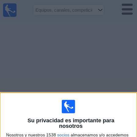
Fútbol en
Vivo
Honduras
Guía de
Partidos
Televisados
Próximos
Partidos
Equipos
Competiciones
Canales
TV
Su privacidad es importante para
nosotros
Otros
Nosotros y nuestros 1538
socios
almacenamos y/o accedemos