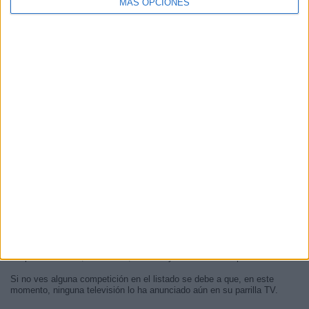
MÁS OPCIONES
Actualmente,
hay 0 competiciones distintas y con un total de 0
eventos televisados en vivo en Honduras. , , y
son las
competiciones que, ahora mismo,
tienen más directos por televisión
en los próximos meses.
En esta sección, puedes acceder a la
programación completa
de la
competición que quieras y consultar todos los que serán televisados en
los próximos días, las fechas, horarios y canales donde podrás verlos.
Si no ves alguna competición en el listado se debe a que, en este
momento, ninguna televisión lo ha anunciado aún en su parrilla TV.