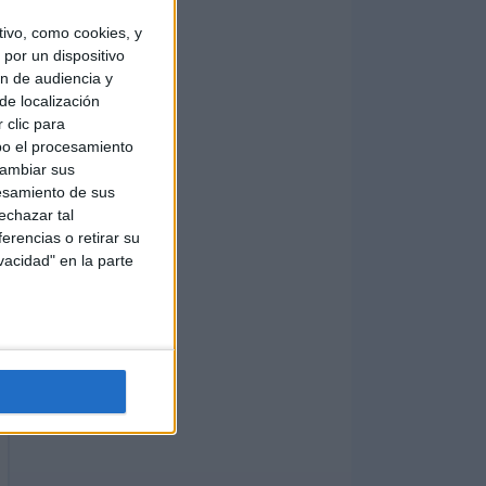
ivo, como cookies, y
por un dispositivo
ón de audiencia y
de localización
 clic para
bo el procesamiento
cambiar sus
esamiento de sus
echazar tal
erencias o retirar su
vacidad" en la parte