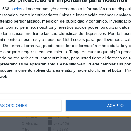
Su privacidad es importante para nosotros
TOTAL
TOTAL
s 1538
socios
almacenamos y/o accedemos a información en un disposit
100%
52
3
sonales, como identificadores únicos e información estándar enviada 
ntenido personalizado, medición de publicidad y contenido, investigaci
Total equipos
CANALES
os.
Con su permiso, nosotros y nuestros socios podemos utilizar datos 
identificación mediante las características de dispositivos. Puede hacer
Ranking equipos por nº de partidos en abierto
ntimiento a nosotros y a nuestros 1538 socios para que llevemos a ca
. De forma alternativa, puede acceder a información más detallada y 
e otorgar o negar su consentimiento.
Tenga en cuenta que algún proc
Ver ranking completo
de no requerir de su consentimiento, pero usted tiene el derecho de r
referencias se aplicarán solo a este sitio web. Puede cambiar sus pref
alquier momento volviendo a este sitio y haciendo clic en el botón "Pri
 web.
Ranking equipos por nº de partidos Visitante
ÁS OPCIONES
ACEPTO
D. Medvedev
9 (12.68%)
L. Musetti
5 (7.04%)
C. Alcaraz
5 (7.04%)
Y. Bu
4 (5.63%)