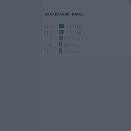
3
RANKING POR HORAS
00:00
6 (8.45%)
21:10
6 (8.45%)
22:30
5 (7.04%)
05:10
4 (5.63%)
01:30
4 (5.63%)