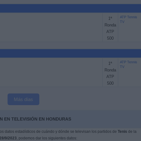
ATP Tennis
1ª
TV
Ronda
ATP
500
ATP Tennis
1ª
TV
Ronda
ATP
500
Más días
N EN TELEVISIÓN EN HONDURAS
s datos estadísticos de cuándo y dónde se televisan los partidos de
Tenis
de la
28/9/2023
, podemos dar los siguientes datos: