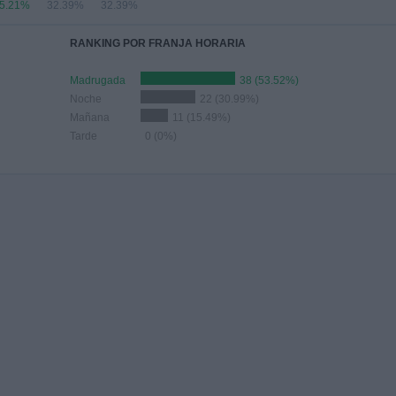
5.21%
32.39%
32.39%
RANKING POR FRANJA HORARIA
Madrugada
38 (53.52%)
Noche
22 (30.99%)
Mañana
11 (15.49%)
Tarde
0 (0%)