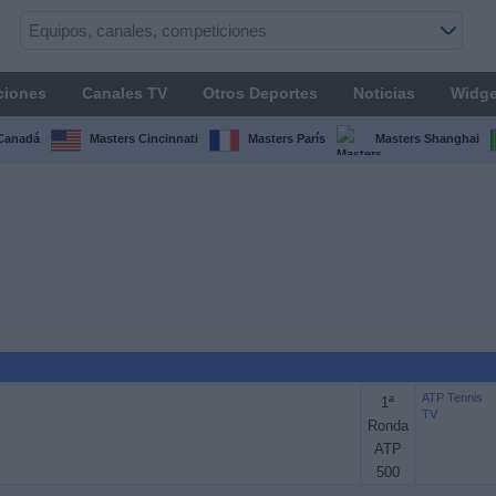
ciones
Canales TV
Otros Deportes
Noticias
Widge
Canadá
Masters Cincinnati
Masters París
Masters Shanghai
ATP Tennis
1ª
TV
Ronda
ATP
500