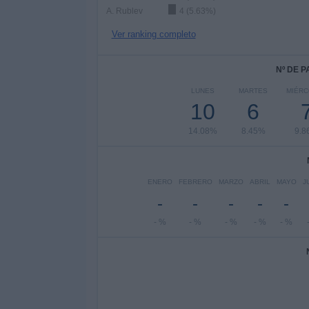
A. Rublev
4 (5.63%)
Ver ranking completo
Nº DE 
LUNES
MARTES
MIÉRC
10
6
14.08%
8.45%
9.8
ENERO
FEBRERO
MARZO
ABRIL
MAYO
J
-
-
-
-
-
- %
- %
- %
- %
- %