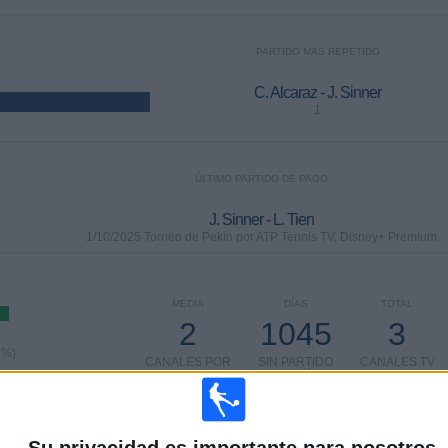
PARTIDO MÁS REPETIDO
C. Alcaraz - J. Sinner
1
ÚLTIMO PARTIDO DE PAGO
J. Sinner - L. Tien
1/10/2025 Torneo de Pekín por ATP Tennis TV, Disney+ Premium
MEDIA
DÍAS
TOTAL
2
1045
3
1%)
CANALES POR
SIN PARTIDO
CANALES TV
PARTIDO
GRATUÍTO