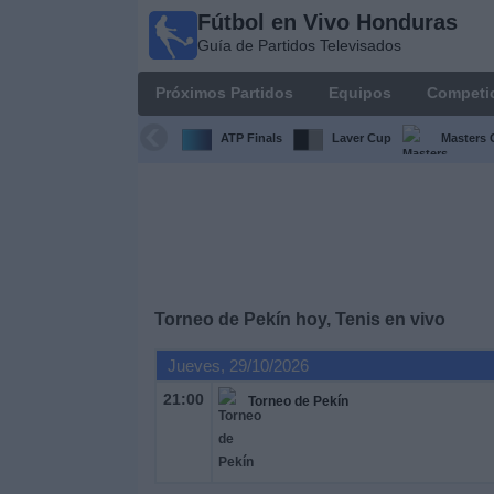
Fútbol en Vivo Honduras
Fútbol en
Guía de Partidos Televisados
Vivo
Honduras
Próximos Partidos
Equipos
Competi
Guía de
Partidos
ATP Finals
Laver Cup
Masters 
Televisados
Próximos
Partidos
Equipos
Torneo de Pekín hoy, Tenis en vivo
Competiciones
Jueves, 29/10/2026
21:00
Torneo de Pekín
Canales
TV
Otros