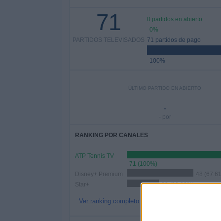
71
0 partidos en abierto
0%
PARTIDOS TELEVISADOS
71 partidos de pago
100%
ÚLTIMO PARTIDO EN ABIERTO
-
- por
RANKING POR CANALES
ATP Tennis TV
71 (100%)
Disney+ Premium
48 (67.6
Star+
23 (32.39%)
Ver ranking completo