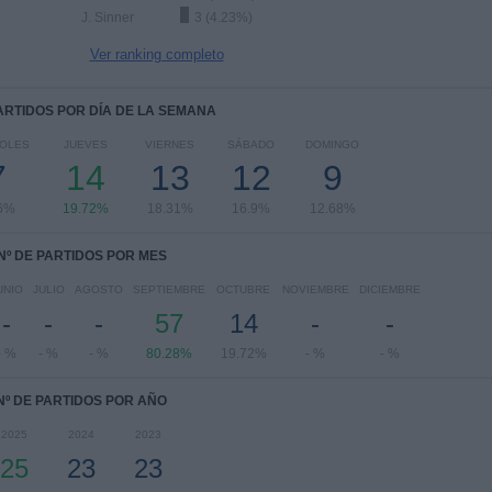
J. Sinner
3 (4.23%)
Ver ranking completo
PARTIDOS POR DÍA DE LA SEMANA
OLES
JUEVES
VIERNES
SÁBADO
DOMINGO
7
14
13
12
9
6%
19.72%
18.31%
16.9%
12.68%
Nº DE PARTIDOS POR MES
UNIO
JULIO
AGOSTO
SEPTIEMBRE
OCTUBRE
NOVIEMBRE
DICIEMBRE
-
-
-
57
14
-
-
- %
- %
- %
80.28%
19.72%
- %
- %
Nº DE PARTIDOS POR AÑO
2025
2024
2023
25
23
23