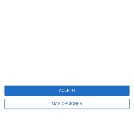
MEDIA
DÍAS
TOTAL
1.8
1970
4
CANALES POR
SIN PARTIDO
CANALES TV
PARTIDO
GRATUÍTO
4 Canales de pago
100%
0 Canales en abierto
0%
TOTAL
TOTAL
72
4
ACEPTO
Total equipos
CANALES
MÁS OPCIONES
Ranking equipos por nº de partidos
S. Tsitsipas
12 (12.5%)
A. Zverev
11 (11.46%)