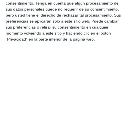
Jueves, 26/2/2026
consentimiento.
Tenga en cuenta que algún procesamiento de
sus datos personales puede no requerir de su consentimiento,
17:15
Torneo de Acapulco
pero usted tiene el derecho de rechazar tal procesamiento. Sus
1/4 de Final
preferencias se aplicarán solo a este sitio web. Puede cambiar
sus preferencias o retirar su consentimiento en cualquier
Y. Wu
momento volviendo a este sitio y haciendo clic en el botón
F. Cobolli
"Privacidad" en la parte inferior de la página web.
ATP Tennis TV
Disney+ Premium
ESPN
19:20
Torneo de Acapulco
1/4 de Final
F. Tiafoe
M. Bellucci
ATP Tennis TV
Disney+ Premium
ESPN
21:30
Torneo de Acapulco
1/4 de Final
V. Vacherot
B. Nakashima
ATP Tennis TV
Disney+ Premium
ESPN