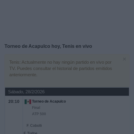
Deportes
Noticias
Widget
Torneo de Acapulco hoy, Tenis en vivo
×
Tenis: Actualmente no hay ningún partido en vivo por
TV. Puedes consultar el historial de partidos emitidos
anteriormente.
Sábado, 28/2/2026
20:10
Torneo de Acapulco
Final
ATP 500
F. Cobolli
F. Tiafoe