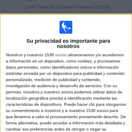
ATP Tennis TV
Disney+ Premium
ESPN
Viernes, 27/2/2026
18:10
Torneo de Acapulco
Semifinal 1
Su privacidad es importante para
ATP 500
nosotros
Nosotros y nuestros 1538
socios
almacenamos y/o accedemos
M. Kecmanovic
a información en un dispositivo, como cookies, y procesamos
F. Cobolli
datos personales, como identificadores únicos e información
ATP Tennis TV
Disney+ Premium
ESPN
estándar enviada por un dispositivo para publicidad y contenido
personalizado, medición de publicidad y contenido,
21:00
Torneo de Acapulco
investigación de audiencia y desarrollo de servicios.
Con su
Semifinal 2
permiso, nosotros y nuestros socios podemos utilizar datos de
ATP 500
localización geográfica precisa e identificación mediante las
características de dispositivos. Puede hacer clic para otorgarnos
F. Tiafoe
su consentimiento a nosotros y a nuestros 1538 socios para
B. Nakashima
que llevemos a cabo el procesamiento previamente descrito. De
ATP Tennis TV
Disney+ Premium
ESPN
forma alternativa, puede acceder a información más detallada y
cambiar sus preferencias antes de otorgar o negar su