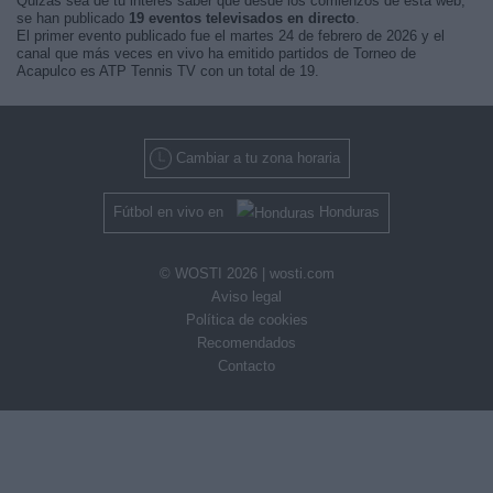
Quizás sea de tu interés saber que desde los comienzos de esta web,
se han publicado
19 eventos televisados en directo
.
El primer evento publicado fue el martes 24 de febrero de 2026 y el
canal que más veces en vivo ha emitido partidos de Torneo de
Acapulco es ATP Tennis TV con un total de 19.
Cambiar a tu zona horaria
Fútbol en vivo en
Honduras
© WOSTI 2026 |
wosti.com
Aviso legal
Política de cookies
Recomendados
Contacto