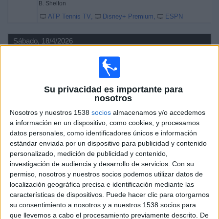
B. Shelton
ATP Tennis TV
Disney+ Premium
ESPN
Sábado, 18/4/2026
05:40
Torneo de Múnich
Semifinal 1
ATP 500
Su privacidad es importante para
nosotros
A. Zverev
Nosotros y nuestros 1538
socios
almacenamos y/o accedemos
F. Cobolli
a información en un dispositivo, como cookies, y procesamos
ATP Tennis TV
Disney+ Premium
ESPN
datos personales, como identificadores únicos e información
07:35
Torneo de Múnich
estándar enviada por un dispositivo para publicidad y contenido
Semifinal 2
personalizado, medición de publicidad y contenido,
ATP 500
investigación de audiencia y desarrollo de servicios.
Con su
permiso, nosotros y nuestros socios podemos utilizar datos de
localización geográfica precisa e identificación mediante las
A. Molcan
características de dispositivos. Puede hacer clic para otorgarnos
B. Shelton
su consentimiento a nosotros y a nuestros 1538 socios para
ATP Tennis TV
Disney+ Premium
ESPN
que llevemos a cabo el procesamiento previamente descrito. De