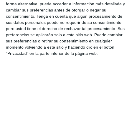
forma alternativa, puede acceder a información más detallada y
Viernes, 17/4/2026
cambiar sus preferencias antes de otorgar o negar su
consentimiento.
Tenga en cuenta que algún procesamiento de
03:10
Torneo de Múnich
sus datos personales puede no requerir de su consentimiento,
1/4 de Final
pero usted tiene el derecho de rechazar tal procesamiento. Sus
preferencias se aplicarán solo a este sitio web. Puede cambiar
sus preferencias o retirar su consentimiento en cualquier
F. Cobolli
momento volviendo a este sitio y haciendo clic en el botón
"Privacidad" en la parte inferior de la página web.
V. Kopriva
ATP Tennis TV
Disney+ Premium
ESPN
05:00
Torneo de Múnich
1/4 de Final
A. Zverev
F. Cerúndolo
ATP Tennis TV
Disney+ Premium
ESPN
07:40
Torneo de Múnich
1/4 de Final