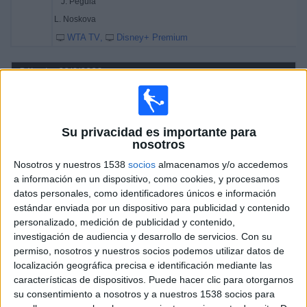
J. Pegula
L. Noskova
WTA TV
Disney+ Premium
Sábado, 20/6/2026
04:10
WTA Torneo de Berlín
Semifinal 1
WTA 500
Su privacidad es importante para
nosotros
Nosotros y nuestros 1538
socios
almacenamos y/o accedemos
A. Sabalenka
a información en un dispositivo, como cookies, y procesamos
J. Pegula
datos personales, como identificadores únicos e información
WTA TV
Disney+ Premium
estándar enviada por un dispositivo para publicidad y contenido
personalizado, medición de publicidad y contenido,
10:05
WTA Torneo de Berlín
investigación de audiencia y desarrollo de servicios.
Con su
Semifinal 2
permiso, nosotros y nuestros socios podemos utilizar datos de
WTA 500
localización geográfica precisa e identificación mediante las
características de dispositivos. Puede hacer clic para otorgarnos
su consentimiento a nosotros y a nuestros 1538 socios para
L. Noskova