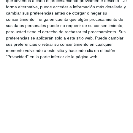
que llevemos a cabo el procesamiento previamente descrito. De
A. Eala
forma alternativa, puede acceder a información más detallada y
cambiar sus preferencias antes de otorgar o negar su
WTA TV
Disney+ Premium
consentimiento.
Tenga en cuenta que algún procesamiento de
sus datos personales puede no requerir de su consentimiento,
Viernes, 19/6/2026
pero usted tiene el derecho de rechazar tal procesamiento. Sus
preferencias se aplicarán solo a este sitio web. Puede cambiar
03:10
WTA Torneo de Berlín
sus preferencias o retirar su consentimiento en cualquier
1/4 de Final
momento volviendo a este sitio y haciendo clic en el botón
"Privacidad" en la parte inferior de la página web.
J. Pegula
M. Keys
WTA TV
Disney+ Premium
05:15
WTA Torneo de Berlín
1/4 de Final
L. Noskova