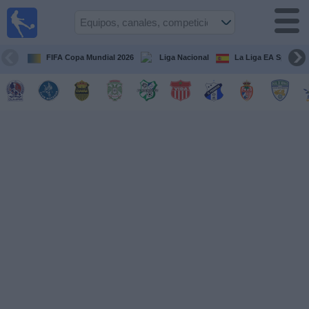
Fútbol en
Vivo
Honduras
FIFA Copa Mundial 2026
Liga Nacional
La Liga EA Sports
Guía de
Partidos
Televisados
Próximos
Partidos
Equipos
Competiciones
Canales
TV
Otros