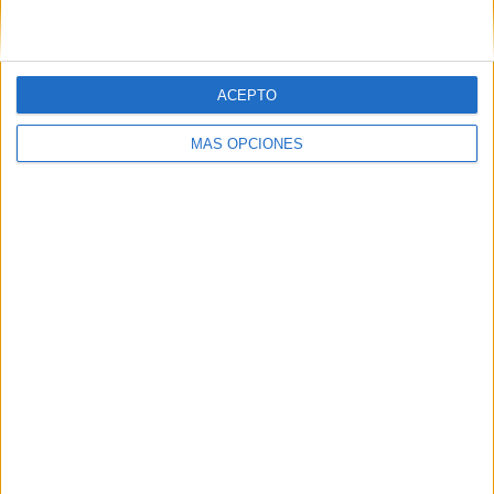
Ranking equipos por nº de partidos Local
Alemania
3 (50%)
ACEPTO
Estados Unidos
2 (33.33%)
Holanda
1 (16.67%)
MÁS OPCIONES
Ver ranking completo
Ranking equipos por nº de partidos Visitante
Alemania
3 (50%)
Inglaterra
1 (16.67%)
Francia
1 (16.67%)
Noruega
1 (16.67%)
Ver ranking completo
Nº DE PARTIDOS POR DÍA DE LA SEMANA
LUNES
MARTES
MIÉRCOLES
JUEVES
VIERNES