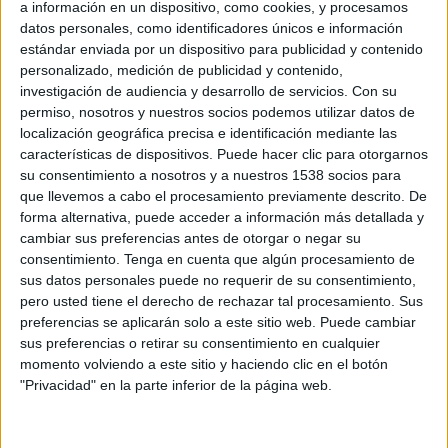
a información en un dispositivo, como cookies, y procesamos
Alemania
datos personales, como identificadores únicos e información
DAZN (Míralo en vivo)
estándar enviada por un dispositivo para publicidad y contenido
personalizado, medición de publicidad y contenido,
Viernes, 5/6/2026
investigación de audiencia y desarrollo de servicios.
Con su
permiso, nosotros y nuestros socios podemos utilizar datos de
06:00
Amistoso Femenino Sub-19
localización geográfica precisa e identificación mediante las
características de dispositivos. Puede hacer clic para otorgarnos
Estados Unidos
su consentimiento a nosotros y a nuestros 1538 socios para
Alemania
que llevemos a cabo el procesamiento previamente descrito. De
DAZN (Míralo en vivo)
forma alternativa, puede acceder a información más detallada y
cambiar sus preferencias antes de otorgar o negar su
consentimiento.
Tenga en cuenta que algún procesamiento de
DATOS ESTADÍSTICOS DE AMISTOSO FEMENINO SUB-19
sus datos personales puede no requerir de su consentimiento,
EN TELEVISIÓN EN HONDURAS
pero usted tiene el derecho de rechazar tal procesamiento. Sus
preferencias se aplicarán solo a este sitio web. Puede cambiar
A fecha de hoy
7/8/2026
y desde que esta web recoge los datos
sus preferencias o retirar su consentimiento en cualquier
estadísticos de cuándo y dónde se televisan los partidos de
Fútbol
de la
momento volviendo a este sitio y haciendo clic en el botón
competición
Amistoso Femenino Sub-19
en
Honduras
, que fue el
"Privacidad" en la parte inferior de la página web.
30/5/2025
, podemos dar los siguientes datos: