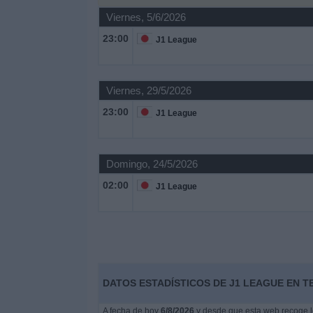
Deportes
Viernes, 5/6/2026
23:00
J1 League
Noticias
Widget
Viernes, 29/5/2026
23:00
J1 League
Domingo, 24/5/2026
02:00
J1 League
DATOS ESTADÍSTICOS DE J1 LEAGUE EN T
A fecha de hoy
6/8/2026
y desde que esta web recoge lo