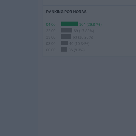
RANKING POR HORAS
04:00
104 (26.87%)
22:00
69 (17.83%)
23:00
63 (16.28%)
03:00
40 (10.34%)
00:00
36 (9.3%)