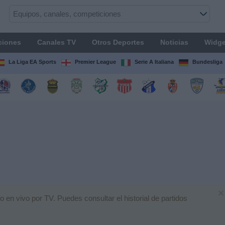
ciones
Canales TV
Otros Deportes
Noticias
Widge
La Liga EA Sports
Premier League
Serie A Italiana
Bundesliga
×
 en vivo por TV. Puedes consultar el historial de partidos