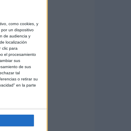
ivo, como cookies, y
por un dispositivo
ón de audiencia y
de localización
 clic para
bo el procesamiento
cambiar sus
esamiento de sus
echazar tal
erencias o retirar su
vacidad" en la parte