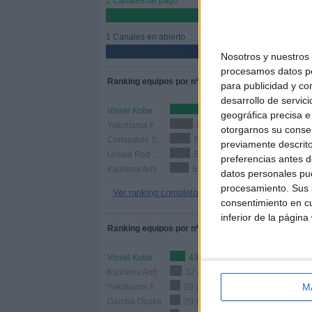
1 Canales de pago
50%
1 Canales en abierto
50%
Nosotros y nuestro
procesamos datos per
Ranking equipos por nº de partidos
para publicidad y co
desarrollo de servici
Vissel Kobe
84 (21.71%)
geográfica precisa e 
Yokohama F. Marinos
63 (16.28%)
otorgarnos su conse
Consadole Sapporo
56 (14.47%)
previamente descrito
Urawa Red Diamonds
56 (14.47%)
preferencias antes d
Kashima Antlers
53 (13.7%)
datos personales pue
procesamiento. Sus p
Ver ranking completo
consentimiento en cu
inferior de la página
Ranking equipos por nº de partidos Local
Vissel Kobe
43 (11.11%)
Kashima Antlers
32 (8.27%)
M
Yokohama F. Marinos
29 (7.49%)
Gamba Osaka
29 (7.49%)