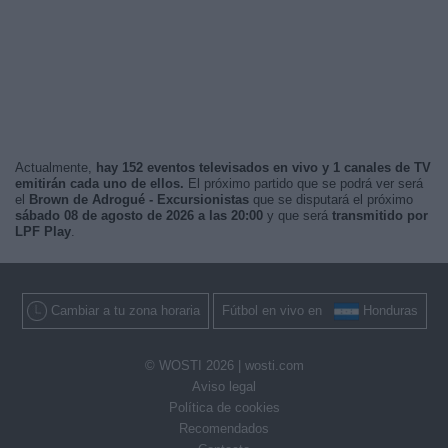
Actualmente,
hay 152 eventos televisados en vivo y 1 canales de TV
emitirán cada uno de ellos.
El próximo partido que se podrá ver será
el
Brown de Adrogué - Excursionistas
que se disputará el próximo
sábado 08 de agosto de 2026 a las 20:00
y que será
transmitido por
LPF Play
.
Cambiar a tu zona horaria
Fútbol en vivo en
Honduras
© WOSTI 2026 |
wosti.com
Aviso legal
Política de cookies
Recomendados