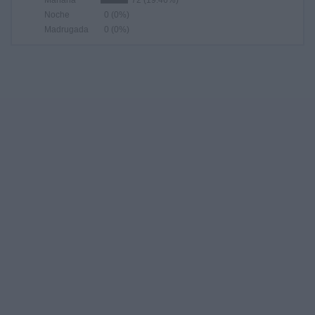
Mañana
72 (19.46%)
Noche
0 (0%)
Madrugada
0 (0%)