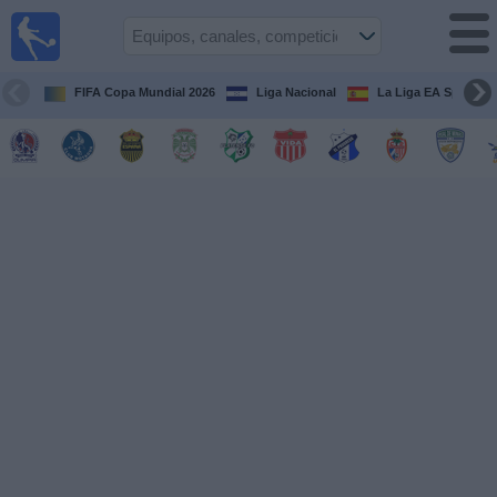
Fútbol en
Vivo
Honduras
FIFA Copa Mundial 2026
Liga Nacional
La Liga EA Sports
Guía de
Partidos
Televisados
Próximos
Partidos
Equipos
Competiciones
Canales
TV
Otros