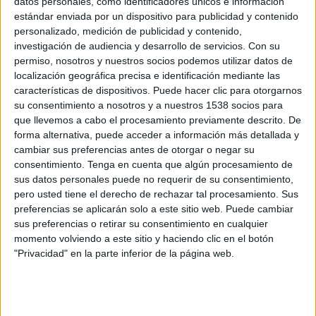
datos personales, como identificadores únicos e información
12:30
Primera B Argentina
estándar enviada por un dispositivo para publicidad y contenido
personalizado, medición de publicidad y contenido,
Dep. Armenio
investigación de audiencia y desarrollo de servicios.
Con su
Villa Dálmine
permiso, nosotros y nuestros socios podemos utilizar datos de
localización geográfica precisa e identificación mediante las
LPF Play
características de dispositivos. Puede hacer clic para otorgarnos
16:00
Primera B Argentina
su consentimiento a nosotros y a nuestros 1538 socios para
que llevemos a cabo el procesamiento previamente descrito. De
Deportivo Merlo
forma alternativa, puede acceder a información más detallada y
cambiar sus preferencias antes de otorgar o negar su
Sportivo Italiano
consentimiento.
Tenga en cuenta que algún procesamiento de
LPF Play
sus datos personales puede no requerir de su consentimiento,
pero usted tiene el derecho de rechazar tal procesamiento. Sus
preferencias se aplicarán solo a este sitio web. Puede cambiar
sus preferencias o retirar su consentimiento en cualquier
momento volviendo a este sitio y haciendo clic en el botón
"Privacidad" en la parte inferior de la página web.