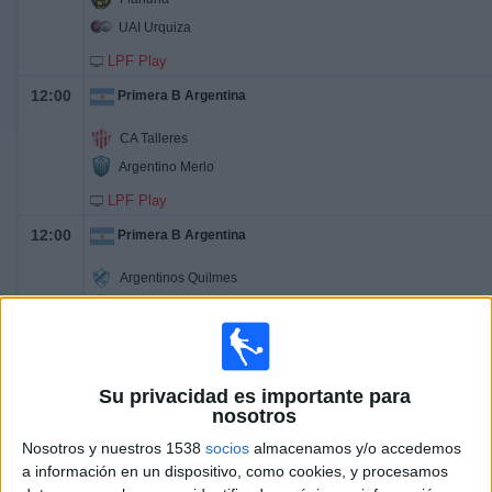
UAI Urquiza
LPF Play
12:00
Primera B Argentina
CA Talleres
Argentino Merlo
LPF Play
12:00
Primera B Argentina
Argentinos Quilmes
Real Pilar
LPF Play
12:00
Primera B Argentina
Su privacidad es importante para
nosotros
Defensores Unidos
CSD Liniers
Nosotros y nuestros 1538
socios
almacenamos y/o accedemos
a información en un dispositivo, como cookies, y procesamos
LPF Play