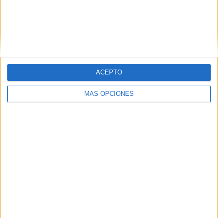
370
PARTIDOS TELEVISADOS
310 partidos en abierto
83.78%
ACEPTO
60 partidos de pago
16.22%
MÁS OPCIONES
PARTIDO MÁS REPETIDO
Argentino Merlo - Excursionistas
3
ÚLTIMO PARTIDO EN ABIERTO
Comunicaciones - Villa San
Carlos
7/8/2026 Primera B Argentina por
LPF Play
ÚLTIMO PARTIDO DE PAGO