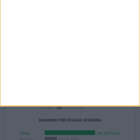
15
5
6
10
7
4.05%
1.35%
1.62%
2.7%
1.89%
Nº DE PARTIDOS POR AÑO
2026
2025
2024
2023
2022
310
27
23
8
2
83.78%
7.3%
6.22%
2.16%
0.54%
RANKING POR HORAS
12:30
100 (27.03%)
12:00
64 (17.3%)
13:00
41 (11.08%)
10:00
34 (9.19%)
16:00
28 (7.57%)
RANKING POR FRANJA HORARIA
Tarde
298 (80.54%)