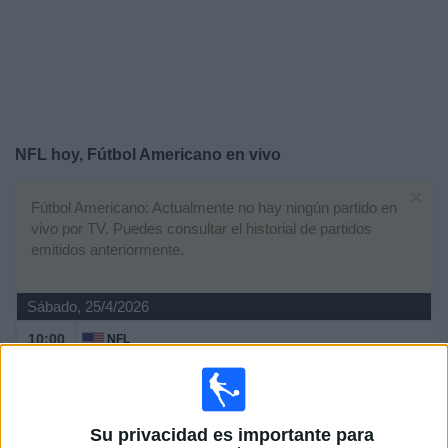
Deportes
Noticias
Widget
NFL hoy, Fútbol Americano en vivo
×
Fútbol Americano: Actualmente no hay ningún partido en
vivo por TV. Puedes consultar el historial de partidos
emitidos anteriormente.
Sábado, 25/4/2026
10:00
NFL
Draft
Day 3
Disney+ Premium
ESPN 3
Su privacidad es importante para