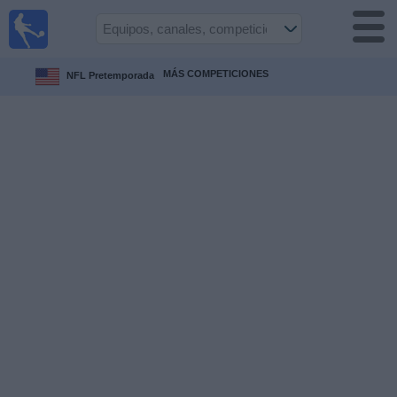
Fútbol en
Vivo
Honduras
MÁS COMPETICIONES
NFL Pretemporada
Guía de
Partidos
Televisados
Próximos
Partidos
Equipos
Competiciones
Canales
TV
Otros