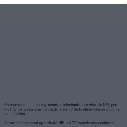
En este momento, no hay
eventos televisados en vivo de NFL
pero te
mostramos un historial con la
guía en TV
de lo último que se pudo ver
en televisión.
Actualizaremos está
agenda de NFL en TV
cuando nos confirmen