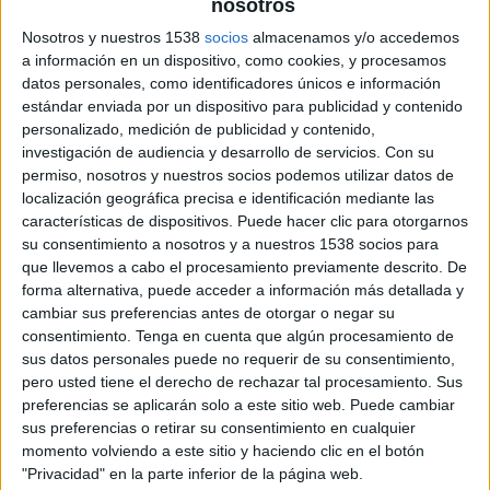
nosotros
Viernes, 24/4/2026
Nosotros y nuestros 1538
socios
almacenamos y/o accedemos
17:00
NFL
a información en un dispositivo, como cookies, y procesamos
datos personales, como identificadores únicos e información
Draft
estándar enviada por un dispositivo para publicidad y contenido
Day 2
personalizado, medición de publicidad y contenido,
Disney+ Premium
ESPN
investigación de audiencia y desarrollo de servicios.
Con su
permiso, nosotros y nuestros socios podemos utilizar datos de
localización geográfica precisa e identificación mediante las
Jueves, 23/4/2026
características de dispositivos. Puede hacer clic para otorgarnos
18:00
NFL
su consentimiento a nosotros y a nuestros 1538 socios para
que llevemos a cabo el procesamiento previamente descrito. De
Draft
forma alternativa, puede acceder a información más detallada y
Day 1
cambiar sus preferencias antes de otorgar o negar su
TUDN
Disney+ Premium
ESPN
consentimiento.
Tenga en cuenta que algún procesamiento de
sus datos personales puede no requerir de su consentimiento,
pero usted tiene el derecho de rechazar tal procesamiento. Sus
Más días
preferencias se aplicarán solo a este sitio web. Puede cambiar
sus preferencias o retirar su consentimiento en cualquier
momento volviendo a este sitio y haciendo clic en el botón
DATOS ESTADÍSTICOS DE NFL EN TELEVISIÓN EN
"Privacidad" en la parte inferior de la página web.
HONDURAS