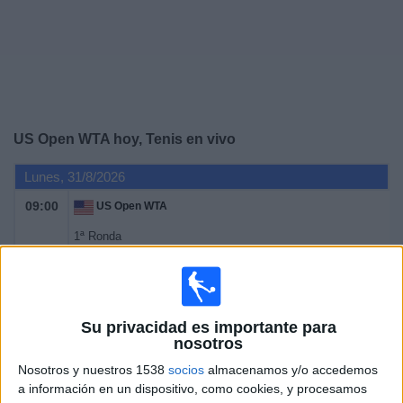
Deportes
Noticias
Widget
US Open WTA hoy, Tenis en vivo
Lunes, 31/8/2026
09:00
US Open WTA
1ª Ronda
Grand Slam
Canal por confirmar
Martes, 1/9/2026
Su privacidad es importante para
nosotros
09:00
US Open WTA
Nosotros y nuestros 1538
socios
almacenamos y/o accedemos
1ª Ronda
a información en un dispositivo, como cookies, y procesamos
Grand Slam