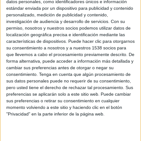
datos personales, como identificadores únicos e información
Canal por confirmar
estándar enviada por un dispositivo para publicidad y contenido
personalizado, medición de publicidad y contenido,
investigación de audiencia y desarrollo de servicios.
Con su
Miércoles, 2/9/2026
permiso, nosotros y nuestros socios podemos utilizar datos de
09:00
US Open WTA
localización geográfica precisa e identificación mediante las
características de dispositivos. Puede hacer clic para otorgarnos
2ª Ronda
su consentimiento a nosotros y a nuestros 1538 socios para
Grand Slam
que llevemos a cabo el procesamiento previamente descrito. De
Canal por confirmar
forma alternativa, puede acceder a información más detallada y
cambiar sus preferencias antes de otorgar o negar su
consentimiento.
Tenga en cuenta que algún procesamiento de
Más días
sus datos personales puede no requerir de su consentimiento,
pero usted tiene el derecho de rechazar tal procesamiento. Sus
preferencias se aplicarán solo a este sitio web. Puede cambiar
DATOS ESTADÍSTICOS DE US OPEN WTA EN TELEVISIÓN
sus preferencias o retirar su consentimiento en cualquier
EN HONDURAS
momento volviendo a este sitio y haciendo clic en el botón
"Privacidad" en la parte inferior de la página web.
A fecha de hoy
7/8/2026
y desde que esta web recoge los datos
estadísticos de cuándo y dónde se televisan los partidos de
Tenis
de la
competición
US Open WTA
en
Honduras
, que fue el
24/8/2025
, podemos
dar los siguientes datos: