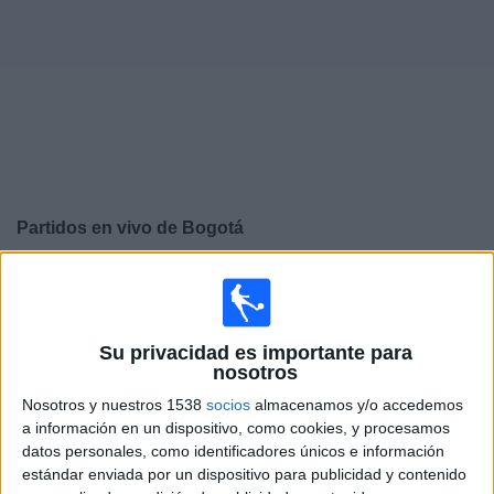
Deportes
Noticias
Widget
Partidos en vivo de
Bogotá
×
Bogotá: Actualmente no hay ningún partido en vivo por
TV. Puedes consultar el historial de partidos emitidos
anteriormente.
Su privacidad es importante para
nosotros
Martes, 28/7/2026
Nosotros y nuestros 1538
socios
almacenamos y/o accedemos
a información en un dispositivo, como cookies, y procesamos
18:00
Copa Colombia
datos personales, como identificadores únicos e información
estándar enviada por un dispositivo para publicidad y contenido
Bogotá