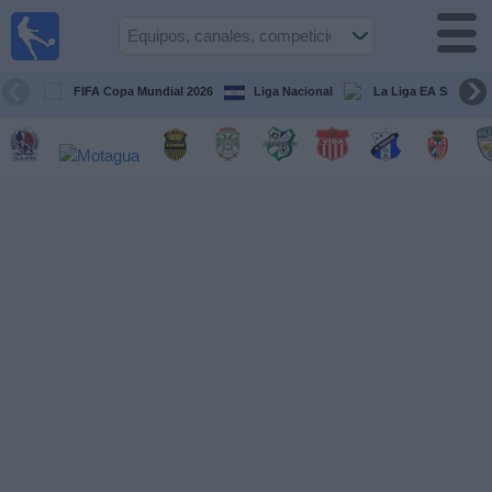
Fútbol en
Vivo
Honduras
FIFA Copa Mundial 2026
Liga Nacional
La Liga EA Sports
Guía de
Partidos
Televisados
Próximos
Partidos
Equipos
Competiciones
Canales
TV
Otros