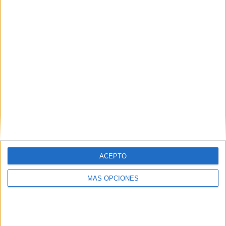
RANKING POR EQUIPOS
Tigres FC
4 (12.9%)
Real Soacha Cundinamarca
4 (12.9%)
Internacional FC Palmira
3 (9.68%)
Orsomarso
2 (6.45%)
Unión Magdalena
2 (6.45%)
Ver ranking completo
RANKING POR COMPETICIONES
Torneo BetPlay DIMAYOR
29 (93.55%)
Copa Colombia
2 (6.45%)
ACEPTO
Ver ranking completo
MÁS OPCIONES
Nº DE PARTIDOS POR DÍA DE LA SEMANA
LUNES
MARTES
MIÉRCOLES
JUEVES
VIERNES