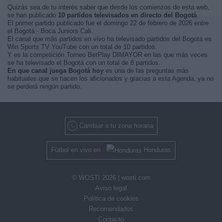
Quizás sea de tu interés saber que desde los comienzos de esta web,
se han publicado
10 partidos televisados en directo del Bogotá
.
El primer partido publicado fue el domingo 22 de febrero de 2026 entre
el Bogotá - Boca Juniors Cali.
El canal que más partidos en vivo ha televisado partidos del Bogotá es
Win Sports TV YouTube con un total de 10 partidos.
Y es la competición Torneo BetPlay DIMAYOR en las que más veces
se ha televisado el Bogotá con un total de 8 partidos.
En que canal juega Bogotá hoy
es una de las preguntas más
habituales que se hacen los aficionados y gracias a esta Agenda, ya no
se perderá ningún partido.
Cambiar a tu zona horaria
Fútbol en vivo en
Honduras
© WOSTI 2026 |
wosti.com
Aviso legal
Política de cookies
Recomendados
Contacto