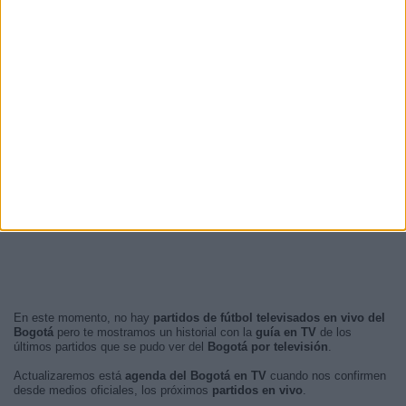
En este momento, no hay
partidos de fútbol televisados en vivo del
Bogotá
pero te mostramos un historial con la
guía en TV
de los
últimos partidos que se pudo ver del
Bogotá por televisión
.
Actualizaremos está
agenda del Bogotá en TV
cuando nos confirmen
desde medios oficiales, los próximos
partidos en vivo
.