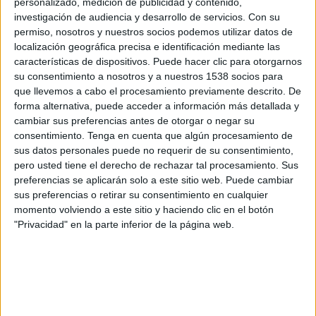
personalizado, medición de publicidad y contenido,
Deportivo Pasto
investigación de audiencia y desarrollo de servicios.
Con su
Win Sports TV YouTube
permiso, nosotros y nuestros socios podemos utilizar datos de
localización geográfica precisa e identificación mediante las
Sábado, 25/7/2026
características de dispositivos. Puede hacer clic para otorgarnos
su consentimiento a nosotros y a nuestros 1538 socios para
15:00
Torneo BetPlay DIMAYOR
que llevemos a cabo el procesamiento previamente descrito. De
forma alternativa, puede acceder a información más detallada y
Bogotá
cambiar sus preferencias antes de otorgar o negar su
Unión Magdalena
consentimiento.
Tenga en cuenta que algún procesamiento de
Win Sports TV YouTube
sus datos personales puede no requerir de su consentimiento,
pero usted tiene el derecho de rechazar tal procesamiento. Sus
preferencias se aplicarán solo a este sitio web. Puede cambiar
Martes, 21/7/2026
sus preferencias o retirar su consentimiento en cualquier
18:00
Copa Colombia
momento volviendo a este sitio y haciendo clic en el botón
"Privacidad" en la parte inferior de la página web.
Deportivo Pasto
Bogotá
Win Sports TV YouTube
Más días