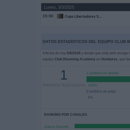
Deportes
Lunes, 3/3/2025
15:00
Copa Libertadores Sub-20
Noticias
Widget
DATOS ESTADÍSTICOS DEL EQUIPO CLUB 
A fecha de hoy
5/8/2026
y desde que esta web recoge lo
equipo
Club Blooming Academy
en
Honduras
, que fu
1
1 partidos en abierto
PARTIDOS TELEVISADOS
100%
0 partidos de pago
0%
RANKING POR CANALES
Azteca Deportes Network