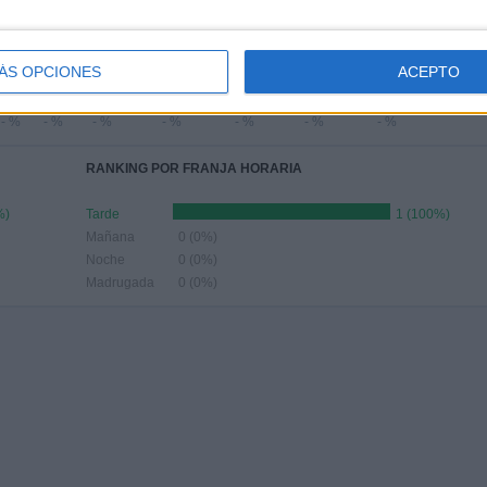
Nº DE PARTIDOS POR MES
JUNIO
JULIO
AGOSTO
SEPTIEMBRE
OCTUBRE
NOVIEMBRE
DICIEMBRE
ÁS OPCIONES
ACEPTO
-
-
-
-
-
-
-
- %
- %
- %
- %
- %
- %
- %
RANKING POR FRANJA HORARIA
%)
Tarde
1 (100%)
Mañana
0 (0%)
Noche
0 (0%)
Madrugada
0 (0%)