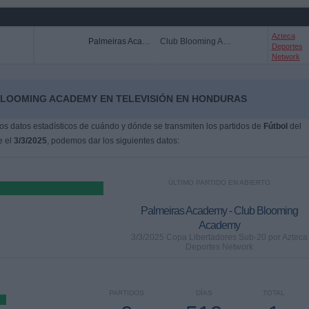
Azteca
Palmeiras Academy
Club Blooming Academy
Deportes
Network
BLOOMING ACADEMY EN TELEVISIÓN EN HONDURAS
s datos estadísticos de cuándo y dónde se transmiten los partidos de
Fútbol
del
e el
3/3/2025
, podemos dar los siguientes datos:
ÚLTIMO PARTIDO EN ABIERTO
Palmeiras Academy - Club Blooming
Academy
3/3/2025 Copa Libertadores Sub-20 por Azteca
Deportes Network
PARTIDOS
DÍAS
TOTAL