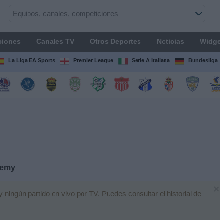
ciones
Canales TV
Otros Deportes
Noticias
Widge
La Liga EA Sports
Premier League
Serie A Italiana
Bundesliga
demy
×
ingún partido en vivo por TV. Puedes consultar el historial de