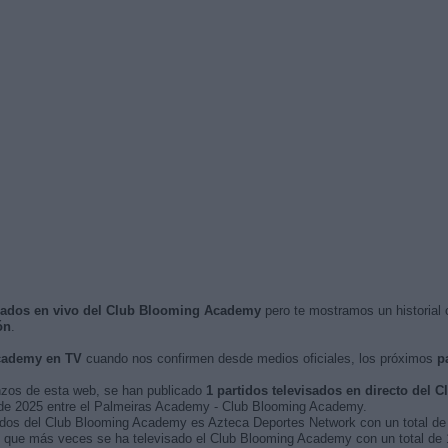
visados en vivo del Club Blooming Academy
pero te mostramos un historial 
ón
.
cademy en TV
cuando nos confirmen desde medios oficiales, los próximos
p
nzos de esta web, se han publicado
1 partidos televisados en directo del
o de 2025 entre el Palmeiras Academy - Club Blooming Academy.
tidos del Club Blooming Academy es Azteca Deportes Network con un total de 
 que más veces se ha televisado el Club Blooming Academy con un total de 1