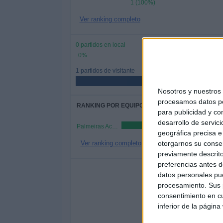
1 (100%)
Ver ranking completo
0 partidos en local
0%
1 partidos de visitante
Nosotros y nuestro
procesamos datos per
RANKING POR EQUIPOS
para publicidad y co
desarrollo de servici
Palmeiras Academy
geográfica precisa e 
Ver ranking completo
otorgarnos su conse
previamente descrito
preferencias antes d
Nº DE 
datos personales pue
LUNES
procesamiento. Sus p
MARTES
MIÉR
1
-
consentimiento en cu
inferior de la página
100%
- %
-