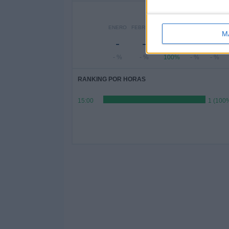
ENERO
FEBRERO
MARZO
ABRIL
MAYO
M
-
-
1
-
-
- %
- %
100%
- %
- %
RANKING POR HORAS
15:00
1 (100