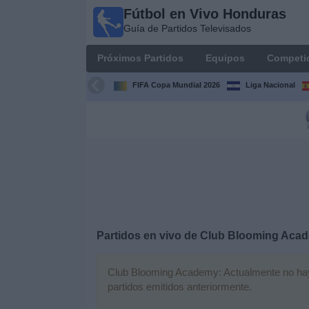
Fútbol en Vivo Honduras
Fútbol en
Guía de Partidos Televisados
Vivo
Honduras
Próximos Partidos
Equipos
Competi
Guía de
Partidos
FIFA Copa Mundial 2026
Liga Nacional
Televisados
Próximos
Partidos
Equipos
Competiciones
Partidos en vivo de
Club Blooming Aca
Canales
TV
Club Blooming Academy: Actualmente no hay n
partidos emitidos anteriormente.
Otros