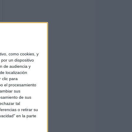
ivo, como cookies, y
por un dispositivo
ón de audiencia y
de localización
 clic para
bo el procesamiento
cambiar sus
esamiento de sus
echazar tal
erencias o retirar su
vacidad" en la parte