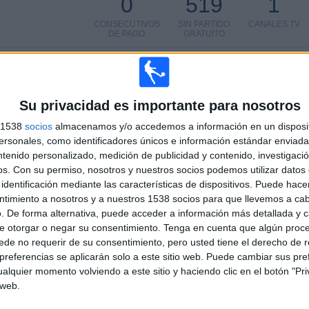
0
519
1
CONSECUTIVOS
SIN PARTIDO
CANALES TV
DE PAGO
GRATUÍTO
TOTAL
MÁXIMO
TOTAL
1
1
1
Su privacidad es importante para nosotros
COMPETICIONES
VS Palmeiras
RIVALES
100%
Academy
s 1538
socios
almacenamos y/o accedemos a información en un disposit
sonales, como identificadores únicos e información estándar enviada 
RANKING POR COMPETICIONES
ntenido personalizado, medición de publicidad y contenido, investigaci
os.
Con su permiso, nosotros y nuestros socios podemos utilizar datos 
1 (100%)
Copa Libertadores Sub-20
1 (100%)
identificación mediante las características de dispositivos. Puede hacer
ntimiento a nosotros y a nuestros 1538 socios para que llevemos a ca
Ver ranking completo
. De forma alternativa, puede acceder a información más detallada y 
e otorgar o negar su consentimiento.
Tenga en cuenta que algún proc
PARTIDOS POR DÍA DE LA SEMANA
de no requerir de su consentimiento, pero usted tiene el derecho de r
referencias se aplicarán solo a este sitio web. Puede cambiar sus pref
COLES
JUEVES
VIERNES
SÁBADO
DOMINGO
-
-
-
-
-
alquier momento volviendo a este sitio y haciendo clic en el botón "Pri
 web.
 %
- %
- %
- %
- %