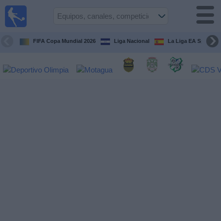
Fútbol en
Vivo
Honduras
FIFA Copa Mundial 2026
Liga Nacional
La Liga EA Sports
Guía de
Partidos
Televisados
Próximos
Partidos
Equipos
Competiciones
Canales
TV
Otros