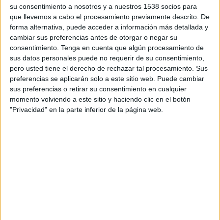
Sábado, 15/8/2026
su consentimiento a nosotros y a nuestros 1538 socios para
que llevemos a cabo el procesamiento previamente descrito. De
08:00
National League
forma alternativa, puede acceder a información más detallada y
cambiar sus preferencias antes de otorgar o negar su
consentimiento.
Tenga en cuenta que algún procesamiento de
Barrow
sus datos personales puede no requerir de su consentimiento,
pero usted tiene el derecho de rechazar tal procesamiento. Sus
Hornchurch FC
preferencias se aplicarán solo a este sitio web. Puede cambiar
sus preferencias o retirar su consentimiento en cualquier
DAZN (Míralo en vivo)
momento volviendo a este sitio y haciendo clic en el botón
"Privacidad" en la parte inferior de la página web.
DATOS ESTADÍSTICOS DEL EQUIPO HORNCHURCH FC EN
TELEVISIÓN EN HONDURAS
A fecha de hoy
7/8/2026
y desde que esta web recoge los datos
estadísticos de cuándo y dónde se transmiten los partidos de
Fútbol
del
equipo
Hornchurch FC
en
Honduras
, que fue el
10/2/2026
, podemos dar
los siguientes datos:
6