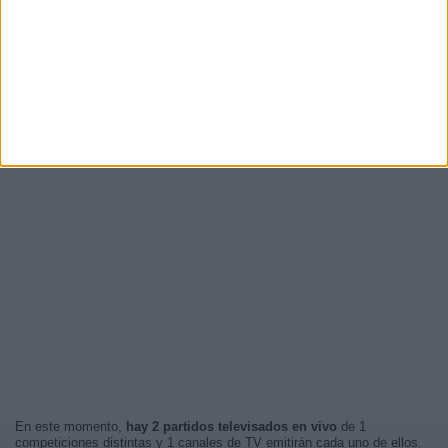
En este momento,
hay 2 partidos televisados en vivo
de 1
competiciones distintas y 1 canales de TV emitirán cada uno de ellos.