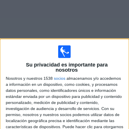
Deportes
Noticias
Widget
Partidos en vivo de
Hornchurch FC
Su privacidad es importante para
nosotros
Mañana sábado, 8/8/2026
Nosotros y nuestros 1538
socios
almacenamos y/o accedemos
08:00
National League
a información en un dispositivo, como cookies, y procesamos
datos personales, como identificadores únicos e información
estándar enviada por un dispositivo para publicidad y contenido
Hornchurch FC
personalizado, medición de publicidad y contenido,
Kidderminster
investigación de audiencia y desarrollo de servicios.
Con su
permiso, nosotros y nuestros socios podemos utilizar datos de
DAZN (Míralo en vivo)
localización geográfica precisa e identificación mediante las
características de dispositivos. Puede hacer clic para otorgarnos