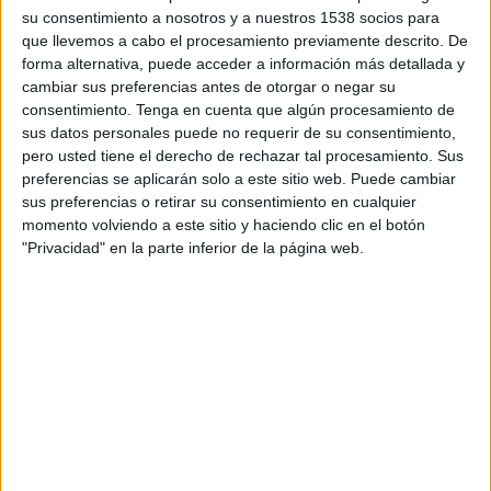
FEMENINO EN TELEVISIÓN EN HONDURAS
su consentimiento a nosotros y a nuestros 1538 socios para
que llevemos a cabo el procesamiento previamente descrito. De
A fecha de hoy
10/8/2026
y desde que esta web recoge los datos
forma alternativa, puede acceder a información más detallada y
estadísticos de cuándo y dónde se transmiten los partidos de
Fútbol
del
cambiar sus preferencias antes de otorgar o negar su
equipo
Liverpool Femenino
en
Honduras
, que fue el
17/11/2019
,
consentimiento.
Tenga en cuenta que algún procesamiento de
podemos dar los siguientes datos:
sus datos personales puede no requerir de su consentimiento,
pero usted tiene el derecho de rechazar tal procesamiento. Sus
31
preferencias se aplicarán solo a este sitio web. Puede cambiar
sus preferencias o retirar su consentimiento en cualquier
momento volviendo a este sitio y haciendo clic en el botón
PARTIDOS TELEVISADOS
"Privacidad" en la parte inferior de la página web.
27 partidos en abierto
87.1%
4 partidos de pago
12.9%
ÚLTIMO PARTIDO EN ABIERTO
Liverpool Femenino - West Ham Femenino
26/4/2026 FA Women's Super League por Barclays Women's Super
League YouTube
RANKING POR CANALES