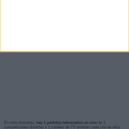
En este momento,
hay 1 partidos televisados en vivo
de 1
competiciones distintas y 1 canales de TV emitirán cada uno de ellos.