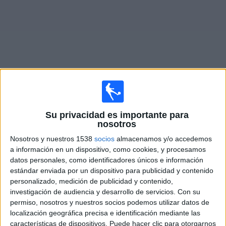
Deportes
Noticias
Widget
Partidos en vivo de
Liverpool Femenino
Su privacidad es importante para
nosotros
Domingo, 13/9/2026
Nosotros y nuestros 1538
socios
almacenamos y/o accedemos
07:00
FA Women's Super League
a información en un dispositivo, como cookies, y procesamos
datos personales, como identificadores únicos e información
Liverpool Femenino
estándar enviada por un dispositivo para publicidad y contenido
Tottenham Femenino
personalizado, medición de publicidad y contenido,
Barclays Women's Super League YouTube
investigación de audiencia y desarrollo de servicios.
Con su
permiso, nosotros y nuestros socios podemos utilizar datos de
localización geográfica precisa e identificación mediante las
DATOS ESTADÍSTICOS DEL EQUIPO LIVERPOOL
características de dispositivos. Puede hacer clic para otorgarnos