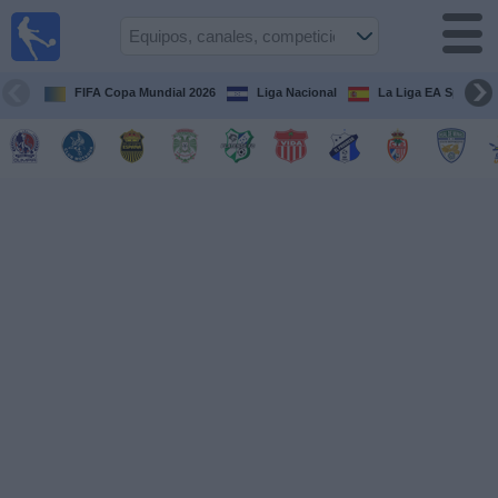
Fútbol en
Vivo
Honduras
FIFA Copa Mundial 2026
Liga Nacional
La Liga EA Sports
Guía de
Partidos
Televisados
Próximos
Partidos
Equipos
Competiciones
Canales
TV
Otros