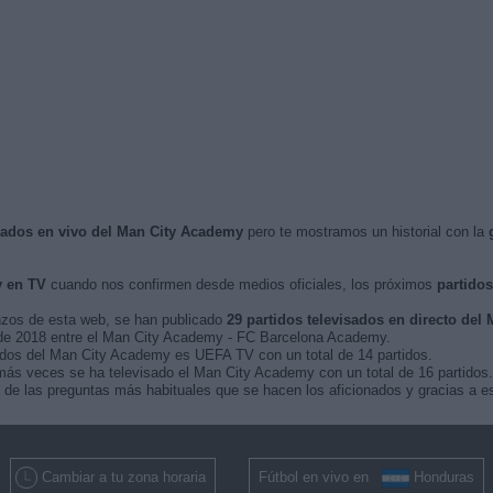
isados en vivo del Man City Academy
pero te mostramos un historial con la
y en TV
cuando nos confirmen desde medios oficiales, los próximos
partidos
nzos de esta web, se han publicado
29 partidos televisados en directo de
il de 2018 entre el Man City Academy - FC Barcelona Academy.
tidos del Man City Academy es UEFA TV con un total de 14 partidos.
ás veces se ha televisado el Man City Academy con un total de 16 partidos.
de las preguntas más habituales que se hacen los aficionados y gracias a es
Cambiar a tu zona horaria
Fútbol en vivo en
Honduras