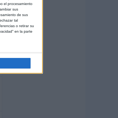
bo el procesamiento
cambiar sus
esamiento de sus
echazar tal
erencias o retirar su
vacidad" en la parte