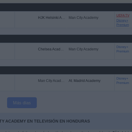
UEFA TV
HJK Helsinki Academy
Man City Academy
Disney+
Premium
Disney+
Chelsea Academy
Man City Academy
Premium
Disney+
Man City Academy
At. Madrid Academy
Premium
Más días
ITY ACADEMY EN TELEVISIÓN EN HONDURAS