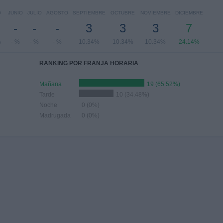
O
JUNIO
JULIO
AGOSTO
SEPTIEMBRE
OCTUBRE
NOVIEMBRE
DICIEMBRE
-
-
-
3
3
3
7
%
- %
- %
- %
10.34%
10.34%
10.34%
24.14%
RANKING POR FRANJA HORARIA
Mañana
19 (65.52%)
Tarde
10 (34.48%)
Noche
0 (0%)
Madrugada
0 (0%)