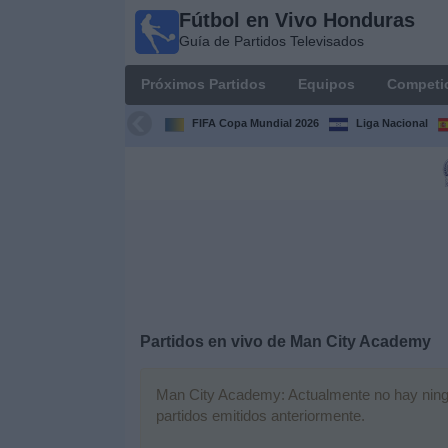
Fútbol en Vivo Honduras
Fútbol en
Guía de Partidos Televisados
Vivo
Honduras
Próximos Partidos
Equipos
Competi
Guía de
Partidos
FIFA Copa Mundial 2026
Liga Nacional
Televisados
Próximos
Partidos
Equipos
Competiciones
Partidos en vivo de
Man City Academy
Canales
TV
Man City Academy: Actualmente no hay ningún
partidos emitidos anteriormente.
Otros