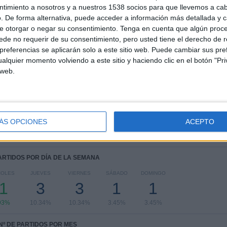
4
2
24
ntimiento a nosotros y a nuestros 1538 socios para que llevemos a ca
. De forma alternativa, puede acceder a información más detallada y 
COMPETICIONES
VS B. Dortmund
RIVALES
e otorgar o negar su consentimiento.
Tenga en cuenta que algún proc
Academy
de no requerir de su consentimiento, pero usted tiene el derecho de r
referencias se aplicarán solo a este sitio web. Puede cambiar sus pref
RANKING POR COMPETICIONES
alquier momento volviendo a este sitio y haciendo clic en el botón "Pri
 web.
UEFA Youth League
16 (55.17%)
FA Youth Cup
7 (24.14%)
Messi Cup
5 (17.24%)
Manchester City Cup
1 (3.45%)
Ver ranking completo
ÁS OPCIONES
ACEPTO
PARTIDOS POR DÍA DE LA SEMANA
COLES
JUEVES
VIERNES
SÁBADO
DOMINGO
1
3
3
1
1
93%
10.34%
10.34%
3.45%
3.45%
Nº DE PARTIDOS POR MES