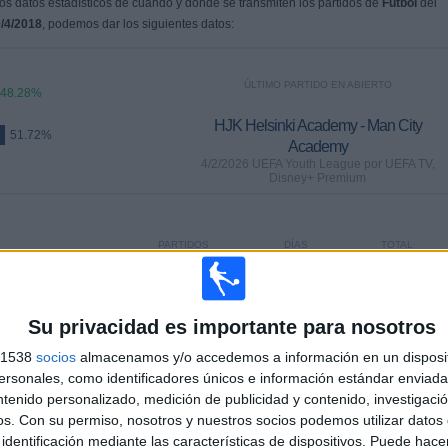
s datos estadísticos de cuándo y dónde se transmiten los partidos de
Fútbol
del
/4/2018
, podemos dar los siguientes datos:
ÚLTIMO PARTIDO EN ABIERTO
48.28%
HJK Helsinki Academy - Man City
51.72%
Academy
4/2/2026 UEFA Youth League por UEFA TV,
Disney+ Premium
PARTIDOS
DÍAS
TOTAL
0
184
5
CONSECUTIVOS
SIN PARTIDO
CANALES TV
DE PAGO
GRATUÍTO
Su privacidad es importante para nosotros
s 1538
socios
almacenamos y/o accedemos a información en un disposit
sonales, como identificadores únicos e información estándar enviada 
ntenido personalizado, medición de publicidad y contenido, investigaci
os.
Con su permiso, nosotros y nuestros socios podemos utilizar datos 
TOTAL
MÁXIMO
TOTAL
identificación mediante las características de dispositivos. Puede hacer