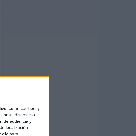
ivo, como cookies, y
por un dispositivo
ón de audiencia y
de localización
 clic para