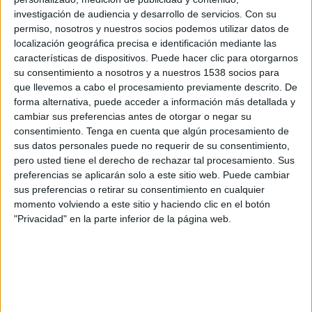
Santa Fe Femenino
investigación de audiencia y desarrollo de servicios.
Con su
Win Sports TV YouTube
permiso, nosotros y nuestros socios podemos utilizar datos de
localización geográfica precisa e identificación mediante las
características de dispositivos. Puede hacer clic para otorgarnos
Sábado, 25/7/2026
su consentimiento a nosotros y a nuestros 1538 socios para
15:30
Liga Femenina Dimayor
que llevemos a cabo el procesamiento previamente descrito. De
forma alternativa, puede acceder a información más detallada y
Junior Femenino
cambiar sus preferencias antes de otorgar o negar su
Millonarios Femenino
consentimiento.
Tenga en cuenta que algún procesamiento de
Win Sports TV YouTube
sus datos personales puede no requerir de su consentimiento,
pero usted tiene el derecho de rechazar tal procesamiento. Sus
preferencias se aplicarán solo a este sitio web. Puede cambiar
Jueves, 4/6/2026
sus preferencias o retirar su consentimiento en cualquier
14:30
Liga Femenina Dimayor
momento volviendo a este sitio y haciendo clic en el botón
"Privacidad" en la parte inferior de la página web.
Millonarios Femenino
Medellín Femenino
Win Sports TV YouTube
Más días