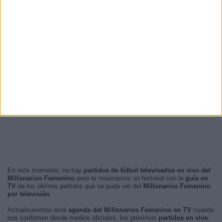
En este momento, no hay
partidos de fútbol televisados en vivo del
Millonarios Femenino
pero te mostramos un historial con la
guía en
TV
de los últimos partidos que se pudo ver del
Millonarios Femenino
por televisión
.
Actualizaremos está
agenda del Millonarios Femenino en TV
cuando
nos confirmen desde medios oficiales, los próximos
partidos en vivo
.