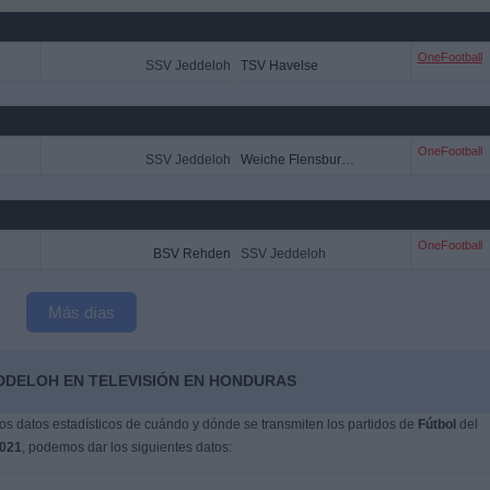
OneFootball
SSV Jeddeloh
TSV Havelse
OneFootball
SSV Jeddeloh
Weiche Flensburg 08
OneFootball
BSV Rehden
SSV Jeddeloh
Más días
EDDELOH EN TELEVISIÓN EN HONDURAS
s datos estadísticos de cuándo y dónde se transmiten los partidos de
Fútbol
del
2021
, podemos dar los siguientes datos: