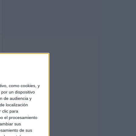
ivo, como cookies, y
por un dispositivo
ón de audiencia y
de localización
 clic para
bo el procesamiento
cambiar sus
esamiento de sus