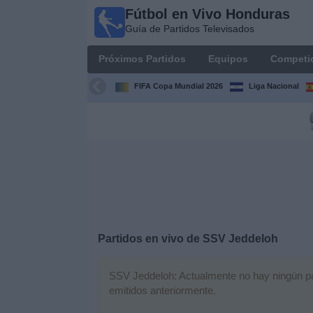
Fútbol en Vivo Honduras
Fútbol en
Guía de Partidos Televisados
Vivo
Honduras
Próximos Partidos
Equipos
Competi
Guía de
Partidos
FIFA Copa Mundial 2026
Liga Nacional
Televisados
Próximos
Partidos
Equipos
Competiciones
Partidos en vivo de
SSV Jeddeloh
Canales
TV
SSV Jeddeloh: Actualmente no hay ningún part
emitidos anteriormente.
Otros