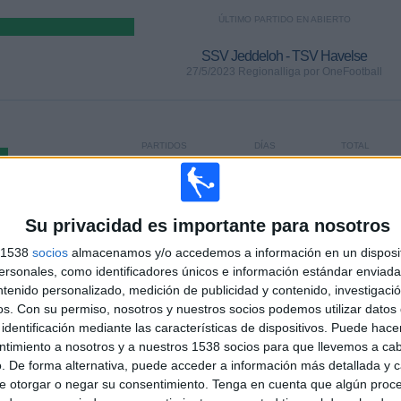
ÚLTIMO PARTIDO EN ABIERTO
SSV Jeddeloh - TSV Havelse
27/5/2023 Regionalliga por OneFootball
PARTIDOS
DÍAS
TOTAL
0
1167
1
CONSECUTIVOS
SIN PARTIDO
CANALES TV
DE PAGO
GRATUÍTO
Su privacidad es importante para nosotros
s 1538
socios
almacenamos y/o accedemos a información en un disposit
TOTAL
MÁXIMO
TOTAL
sonales, como identificadores únicos e información estándar enviada 
1
3
23
ntenido personalizado, medición de publicidad y contenido, investigaci
os.
Con su permiso, nosotros y nuestros socios podemos utilizar datos 
COMPETICIONES
VS BSV
RIVALES
Rehden
identificación mediante las características de dispositivos. Puede hacer
ntimiento a nosotros y a nuestros 1538 socios para que llevemos a ca
RANKING POR COMPETICIONES
. De forma alternativa, puede acceder a información más detallada y 
e otorgar o negar su consentimiento.
Tenga en cuenta que algún proc
Regionalliga
33 (100%)