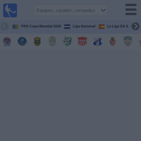
Fútbol en
Vivo
Honduras
FIFA Copa Mundial 2026
Liga Nacional
La Liga EA Sports
Guía de
Partidos
Televisados
Próximos
Partidos
Equipos
Competiciones
Canales
TV
Otros