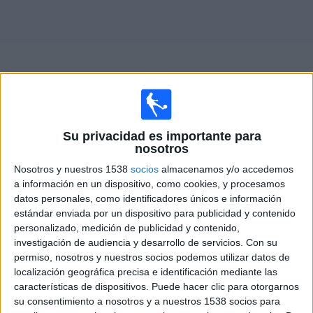
Deportes
Noticias
Widget
Su privacidad es importante para
Partidos en vivo de
Wealdstone FC
nosotros
Nosotros y nuestros 1538
socios
almacenamos y/o accedemos
Sábado, 8/8/2026
a información en un dispositivo, como cookies, y procesamos
08:00
National League
datos personales, como identificadores únicos e información
estándar enviada por un dispositivo para publicidad y contenido
AFC Fylde
personalizado, medición de publicidad y contenido,
Wealdstone FC
investigación de audiencia y desarrollo de servicios.
Con su
permiso, nosotros y nuestros socios podemos utilizar datos de
DAZN (Míralo en vivo)
localización geográfica precisa e identificación mediante las
características de dispositivos. Puede hacer clic para otorgarnos
su consentimiento a nosotros y a nuestros 1538 socios para
DATOS ESTADÍSTICOS DEL EQUIPO WEALDSTONE FC EN