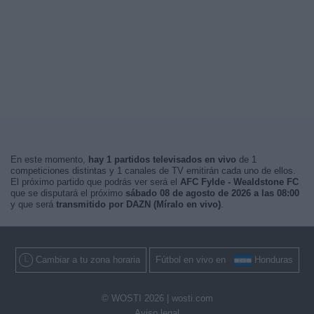
En este momento,
hay 1 partidos televisados en vivo
de 1
competiciones distintas y 1 canales de TV emitirán cada uno de ellos.
El próximo partido que podrás ver será el
AFC Fylde - Wealdstone FC
que se disputará el próximo
sábado 08 de agosto de 2026 a las 08:00
y que será
transmitido por DAZN (Míralo en vivo)
.
Cambiar a tu zona horaria
Fútbol en vivo en
Honduras
© WOSTI 2026 |
wosti.com
Aviso legal