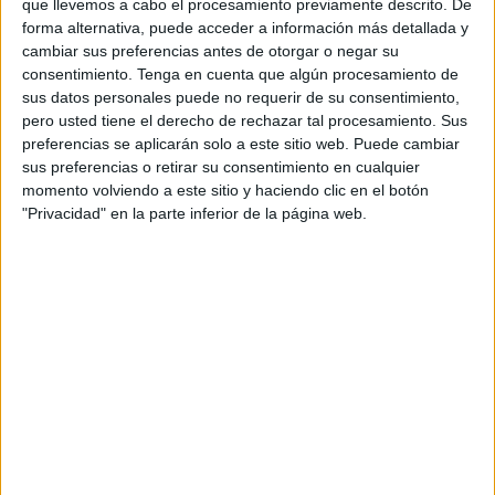
que llevemos a cabo el procesamiento previamente descrito. De
TELEVISIÓN EN HONDURAS
forma alternativa, puede acceder a información más detallada y
cambiar sus preferencias antes de otorgar o negar su
A fecha de hoy
6/8/2026
y desde que esta web recoge los datos
consentimiento.
Tenga en cuenta que algún procesamiento de
estadísticos de cuándo y dónde se transmiten los partidos de
Fútbol
del
sus datos personales puede no requerir de su consentimiento,
equipo
Wealdstone FC
en
Honduras
, que fue el
30/11/2024
, podemos
pero usted tiene el derecho de rechazar tal procesamiento. Sus
dar los siguientes datos:
preferencias se aplicarán solo a este sitio web. Puede cambiar
sus preferencias o retirar su consentimiento en cualquier
47
momento volviendo a este sitio y haciendo clic en el botón
"Privacidad" en la parte inferior de la página web.
PARTIDOS TELEVISADOS
0 partidos en abierto
0%
47 partidos de pago
100%
RANKING POR CANALES
DAZN
46 (97.87%)
Disney+ Premium
1 (2.13%)
Ver ranking completo