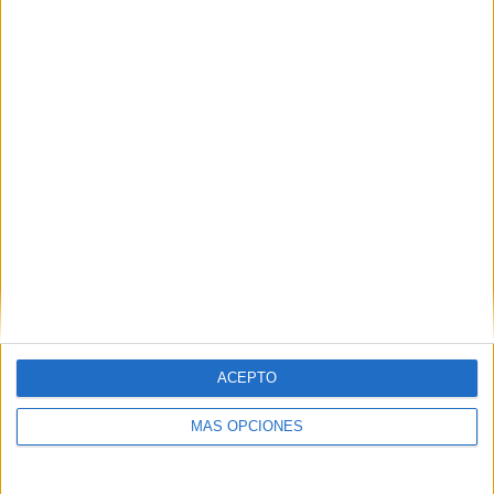
Tamworth FC
2 (4.26%)
Morecambe
2 (4.26%)
Ver ranking completo
RANKING POR COMPETICIONES
National League
46 (97.87%)
FA Cup
1 (2.13%)
Ver ranking completo
Nº DE PARTIDOS POR DÍA DE LA SEMANA
LUNES
MARTES
MIÉRCOLES
JUEVES
VIERNES
2
12
3
-
2
ACEPTO
4.26%
25.53%
6.38%
- %
4.26%
MÁS OPCIONES
SÁBADO
DOMINGO
27
1