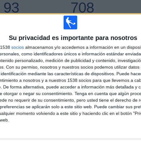
93
708
CIONES TELEVISADAS
EQUIPOS TELEVISADOS
Su privacidad es importante para nosotros
s 1538
socios
almacenamos y/o accedemos a información en un disposit
sonales, como identificadores únicos e información estándar enviada 
ÚLTIMO PARTIDO
ntenido personalizado, medición de publicidad y contenido, investigaci
os.
Con su permiso, nosotros y nuestros socios podemos utilizar datos 
CD Tapatío - TM Fútbol Club
identificación mediante las características de dispositivos. Puede hacer
1/8/2026 Liga Expansión MX
ntimiento a nosotros y a nuestros 1538 socios para que llevemos a ca
. De forma alternativa, puede acceder a información más detallada y 
e otorgar o negar su consentimiento.
Tenga en cuenta que algún proc
de no requerir de su consentimiento, pero usted tiene el derecho de r
referencias se aplicarán solo a este sitio web. Puede cambiar sus pref
Ranking equipos por nº de partidos Visitante
alquier momento volviendo a este sitio y haciendo clic en el botón "Pri
 web.
AS Monaco
33 (1.36%)
Ajax
27 (1.11%)
PSV Eindhoven
25 (1.03%)
Atlante
25 (1.03%)