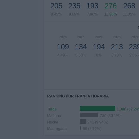
205
235
193
276
268
8.45%
9.69%
7.96%
11.38%
11.05%
2026
2025
2024
2023
2022
109
134
194
213
23
4.49%
5.53%
8%
8.78%
9.86
RANKING POR FRANJA HORARIA
Tarde
1,388 (57.24
Mañana
730 (30.1%)
Noche
241 (9.94%)
Madrugada
66 (2.72%)