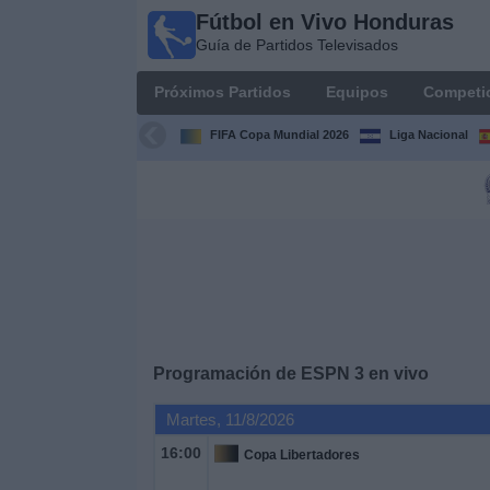
Fútbol en Vivo Honduras
Fútbol en
Guía de Partidos Televisados
Vivo
Honduras
Próximos Partidos
Equipos
Competi
Guía de
Partidos
FIFA Copa Mundial 2026
Liga Nacional
Televisados
Próximos
Partidos
Equipos
Competiciones
Programación de
ESPN 3
en vivo
Canales
Martes, 11/8/2026
TV
16:00
Copa Libertadores
Otros