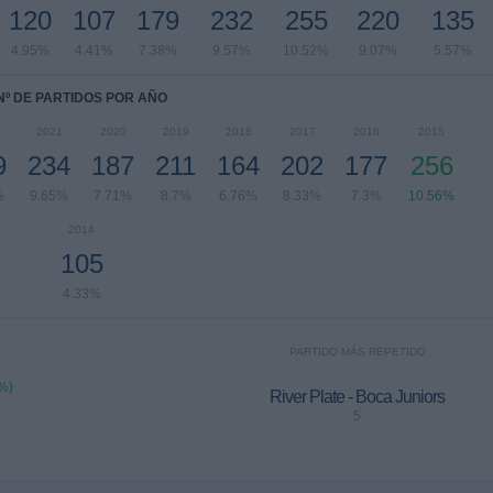
120
107
179
232
255
220
135
4.95%
4.41%
7.38%
9.57%
10.52%
9.07%
5.57%
Nº DE PARTIDOS POR AÑO
2021
2020
2019
2018
2017
2016
2015
9
234
187
211
164
202
177
256
%
9.65%
7.71%
8.7%
6.76%
8.33%
7.3%
10.56%
2014
105
4.33%
PARTIDO MÁS REPETIDO
%)
River Plate - Boca Juniors
5