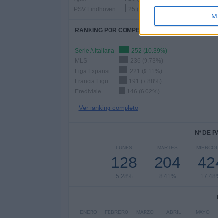
PSV Eindhoven
25 (1.03%)
M
RANKING POR COMPETICIONES
Serie A Italiana
252 (10.39%)
MLS
236 (9.73%)
Liga Expansión MX
221 (9.11%)
Francia Ligue 1
191 (7.88%)
Eredivisie
146 (6.02%)
Ver ranking completo
Nº DE 
LUNES
MARTES
MIÉRCO
128
204
42
5.28%
8.41%
17.48
ENERO
FEBRERO
MARZO
ABRIL
MAYO