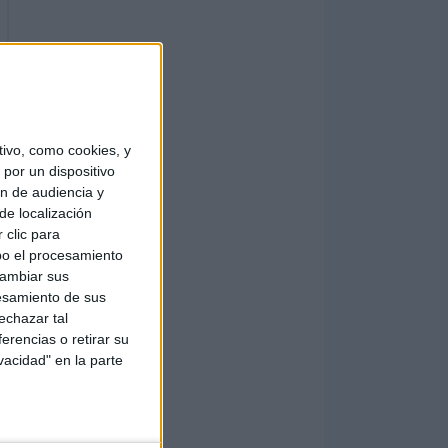
ivo, como cookies, y
por un dispositivo
ón de audiencia y
de localización
 clic para
bo el procesamiento
cambiar sus
esamiento de sus
echazar tal
erencias o retirar su
vacidad" en la parte