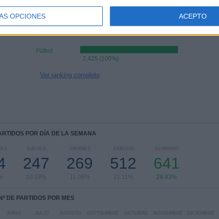
Fluminense
22 (0.91%)
ÁS OPCIONES
ACEPTO
RANKING POR DEPORTES
Fútbol
2,425 (100%)
Ver ranking completo
PARTIDOS POR DÍA DE LA SEMANA
LES
JUEVES
VIERNES
SÁBADO
DOMINGO
4
247
269
512
641
%
10.19%
11.09%
21.11%
26.43%
Nº DE PARTIDOS POR MES
JUNIO
JULIO
AGOSTO
SEPTIEMBRE
OCTUBRE
NOVIEMBRE
DICIEMBRE