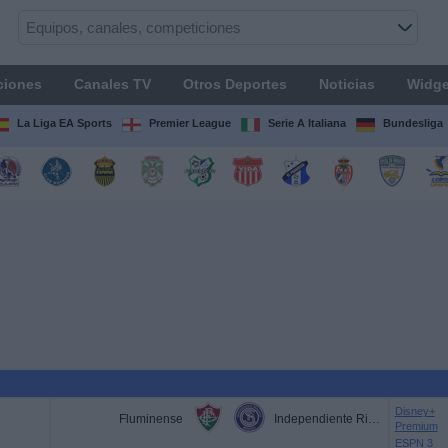
ciones
Canales TV
Otros Deportes
Noticias
Widge
La Liga EA Sports
Premier League
Serie A Italiana
Bundesliga
Disney+
Fluminense
Independiente Rivadavia
Premium
ESPN 3