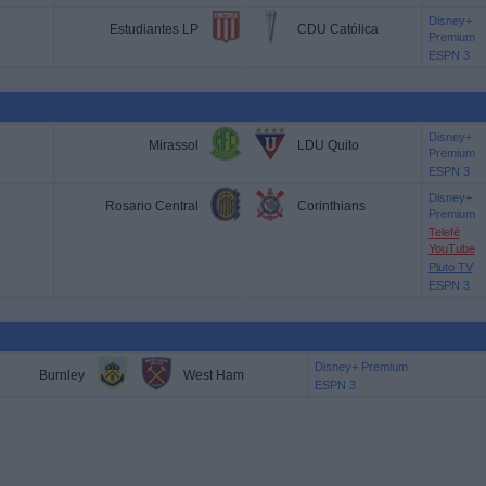
Disney+
Estudiantes LP
CDU Católica
Premium
ESPN 3
Disney+
Mirassol
LDU Quito
Premium
ESPN 3
Disney+
Rosario Central
Corinthians
Premium
Telefé
YouTube
Pluto TV
ESPN 3
Disney+ Premium
Burnley
West Ham
ESPN 3