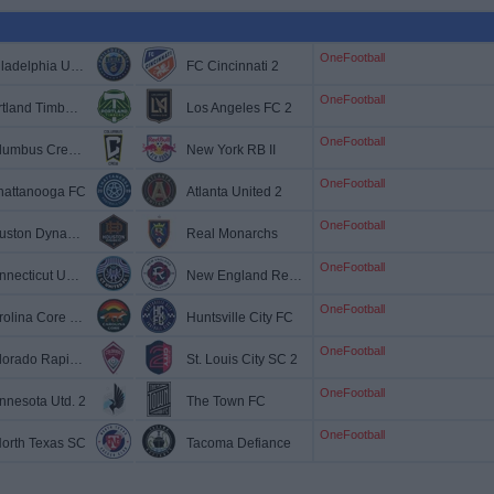
OneFootball
Philadelphia Union II
FC Cincinnati 2
OneFootball
Portland Timbers 2
Los Angeles FC 2
OneFootball
Columbus Crew 2
New York RB II
OneFootball
hattanooga FC
Atlanta United 2
OneFootball
Houston Dynamo 2
Real Monarchs
OneFootball
Connecticut United FC
New England Revolution II
OneFootball
Carolina Core FC
Huntsville City FC
OneFootball
Colorado Rapids 2
St. Louis City SC 2
OneFootball
nnesota Utd. 2
The Town FC
OneFootball
orth Texas SC
Tacoma Defiance