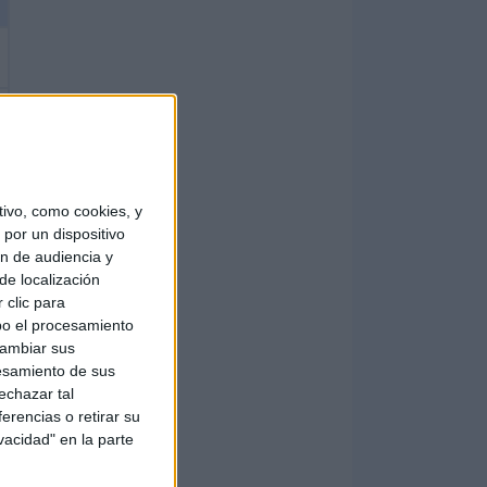
ivo, como cookies, y
por un dispositivo
ón de audiencia y
de localización
 clic para
bo el procesamiento
cambiar sus
esamiento de sus
echazar tal
erencias o retirar su
vacidad" en la parte