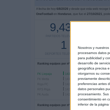
A fecha de hoy
6/8/2026
y desde que esta web recoge lo
OneFootball
en
Honduras
, que fue el
27/10/2021
, pod
9,439
PARTIDOS TELEVISADOS
COMPETI
1
Nosotros y nuestro
procesamos datos per
DEPORTES TELEVISADOS
para publicidad y co
desarrollo de servici
Ranking equipos por nº de partidos
geográfica precisa e 
otorgarnos su conse
FK Liepaja
143 (1.51%)
previamente descrito
FK Metta
143 (1.51%)
preferencias antes d
Riga FC
142 (1.5%)
datos personales pue
RFS Riga
142 (1.5%)
procesamiento. Sus p
FK Auda
142 (1.5%)
consentimiento en cu
inferior de la página
Ranking equipos por nº de partidos Local