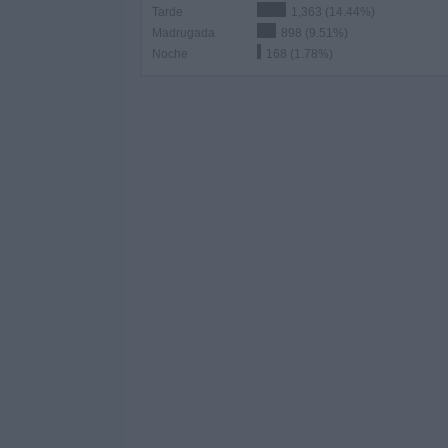
Tarde
1,363 (14.44%)
Madrugada
898 (9.51%)
Noche
168 (1.78%)