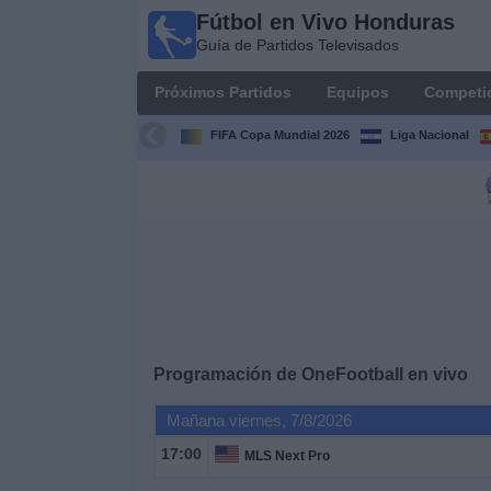
Fútbol en Vivo Honduras
Fútbol en
Guía de Partidos Televisados
Vivo
Honduras
Próximos Partidos
Equipos
Competi
Guía de
Partidos
FIFA Copa Mundial 2026
Liga Nacional
Televisados
Próximos
Partidos
Equipos
Competiciones
Programación de
OneFootball
en vivo
Canales
Mañana viernes, 7/8/2026
TV
17:00
MLS Next Pro
Otros