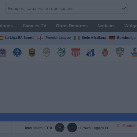
ciones
Canales TV
Otros Deportes
Noticias
Widge
La Liga EA Sports
Premier League
Serie A Italiana
Bundesliga
OneFootball
Inter Miami CF II
Crown Legacy FC