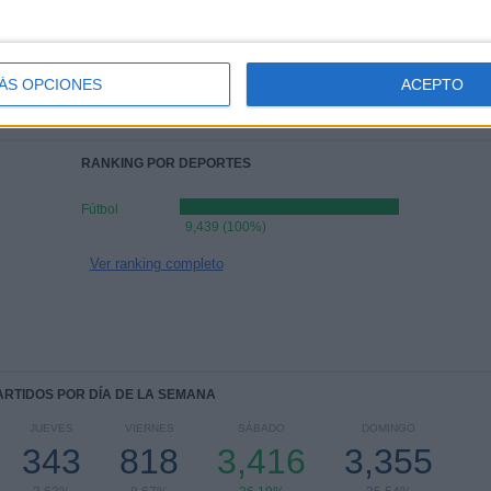
FK Metta
72 (0.76%)
FK Liepaja
72 (0.76%)
RFS Riga
71 (0.75%)
ÁS OPCIONES
ACEPTO
FK Tukums 2000
71 (0.75%)
Riga FC
71 (0.75%)
RANKING POR DEPORTES
Fútbol
9,439 (100%)
Ver ranking completo
PARTIDOS POR DÍA DE LA SEMANA
JUEVES
VIERNES
SÁBADO
DOMINGO
343
818
3,416
3,355