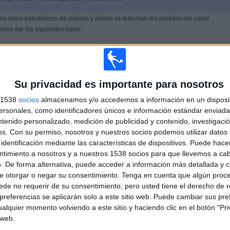
s datos estadísticos de cuándo y dónde se televisan los partidos del canal
emos dar los siguientes datos:
50
709
CIONES TELEVISADAS
EQUIPOS TELEVISADOS
Su privacidad es importante para nosotros
s 1538
socios
almacenamos y/o accedemos a información en un disposit
sonales, como identificadores únicos e información estándar enviada 
ntenido personalizado, medición de publicidad y contenido, investigaci
os.
Con su permiso, nosotros y nuestros socios podemos utilizar datos 
ÚLTIMO PARTIDO
identificación mediante las características de dispositivos. Puede hacer
ntimiento a nosotros y a nuestros 1538 socios para que llevemos a ca
New York RB II - New England
. De forma alternativa, puede acceder a información más detallada y 
Revolution II
e otorgar o negar su consentimiento.
Tenga en cuenta que algún proc
2/8/2026 MLS Next Pro
de no requerir de su consentimiento, pero usted tiene el derecho de r
referencias se aplicarán solo a este sitio web. Puede cambiar sus pref
alquier momento volviendo a este sitio y haciendo clic en el botón "Pri
 web.
Ranking equipos por nº de partidos Visitante