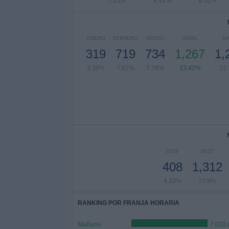
5.23%
4.41%
6.32%
ENERO
FEBRERO
MARZO
ABRIL
M
319
719
734
1,267
1,
3.38%
7.62%
7.78%
13.42%
12
2026
2025
408
1,312
4.32%
13.9%
RANKING POR FRANJA HORARIA
Mañana
7,010 