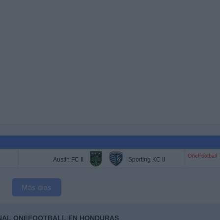
OneFootball
Austin FC II
Sporting KC II
Más días
ANAL ONEFOOTBALL EN HONDURAS