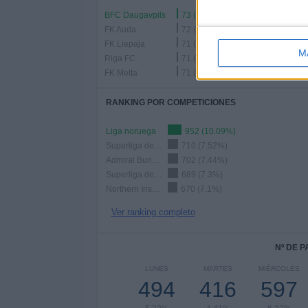
BFC Daugavpils
73 (0.77%)
FK Auda
72 (0.76%)
FK Liepaja
71 (0.75%)
M
Riga FC
71 (0.75%)
FK Metta
71 (0.75%)
RANKING POR COMPETICIONES
Liga noruega
952 (10.09%)
Superliga de Letonia
710 (7.52%)
Admiral Bundesliga
702 (7.44%)
Superliga de Eslovaquia
689 (7.3%)
Northern Irish Premiership
670 (7.1%)
Ver ranking completo
Nº DE 
LUNES
MARTES
MIÉRCOLES
494
416
597