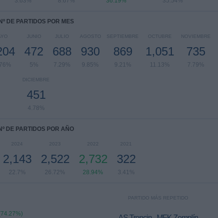
3.63%
8.67%
36.19%
35.54%
Nº DE PARTIDOS POR MES
AYO
JUNIO
JULIO
AGOSTO
SEPTIEMBRE
OCTUBRE
NOVIEMBRE
204
472
688
930
869
1,051
735
.76%
5%
7.29%
9.85%
9.21%
11.13%
7.79%
DICIEMBRE
451
4.78%
Nº DE PARTIDOS POR AÑO
2024
2023
2022
2021
2,143
2,522
2,732
322
22.7%
26.72%
28.94%
3.41%
PARTIDO MÁS REPETIDO
(74.27%)
AS Trencin - MFK Zemplín