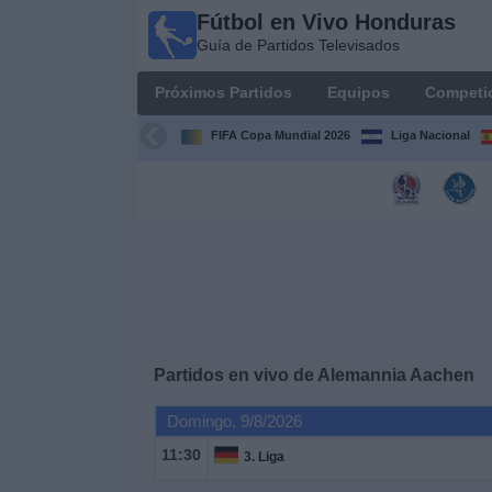
Fútbol en Vivo Honduras
Fútbol en
Guía de Partidos Televisados
Vivo
Honduras
Próximos Partidos
Equipos
Competi
Guía de
Partidos
FIFA Copa Mundial 2026
Liga Nacional
Televisados
Próximos
Partidos
Equipos
Competiciones
Partidos en vivo de
Alemannia Aachen
Canales
Domingo, 9/8/2026
TV
11:30
3. Liga
Otros