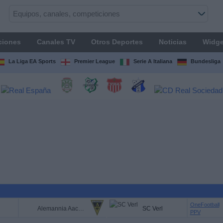
ciones
Canales TV
Otros Deportes
Noticias
Widge
La Liga EA Sports
Premier League
Serie A Italiana
Bundesliga
OneFootball
Alemannia Aachen
SC Verl
PPV