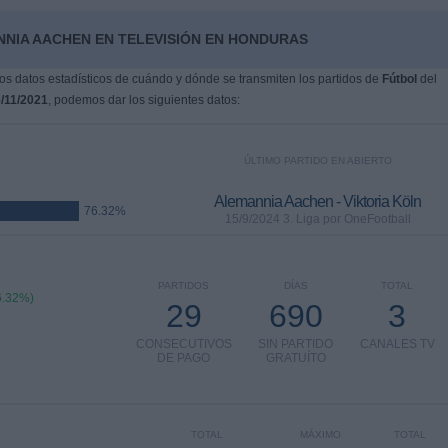
NNIA AACHEN EN TELEVISIÓN EN HONDURAS
s datos estadísticos de cuándo y dónde se transmiten los partidos de
Fútbol
del
/11/2021
, podemos dar los siguientes datos:
ÚLTIMO PARTIDO EN ABIERTO
Alemannia Aachen - Viktoria Köln
76.32%
15/9/2024 3. Liga por OneFootball
PARTIDOS
DÍAS
TOTAL
6.32%)
29
690
3
CONSECUTIVOS
SIN PARTIDO
CANALES TV
DE PAGO
GRATUÍTO
TOTAL
MÁXIMO
TOTAL