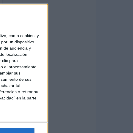
ivo, como cookies, y
por un dispositivo
ón de audiencia y
de localización
 clic para
bo el procesamiento
cambiar sus
esamiento de sus
echazar tal
erencias o retirar su
vacidad" en la parte