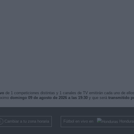
ivo
de 1 competiciones distintas y 1 canales de TV emitirán cada uno de ellos
róximo
domingo 09 de agosto de 2026 a las 19:30
y que será
transmitido 
Cambiar a tu zona horaria
Fútbol en vivo en
Hondura