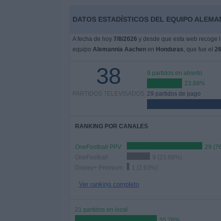
Deportes
DATOS ESTADÍSTICOS DEL EQUIPO ALEMA
Noticias
A fecha de hoy
7/8/2026
y desde que esta web recoge lo
equipo
Alemannia Aachen
en
Honduras
, que fue el
26
Widget
38
9 partidos en abierto
23.68%
PARTIDOS TELEVISADOS
29 partidos de pago
RANKING POR CANALES
OneFootball PPV
29 (7
OneFootball
9 (23.68%)
Disney+ Premium
1 (2.63%)
Ver ranking completo
21 partidos en local
55.26%