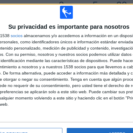
3
5
23
COMPETICIONES
VS Rot-Weiss
RIVALES
Essen
Su privacidad es importante para nosotros
RANKING POR COMPETICIONES
s 1538
socios
almacenamos y/o accedemos a información en un disposit
sonales, como identificadores únicos e información estándar enviada 
3. Liga
31 (81.58%)
ntenido personalizado, medición de publicidad y contenido, investigaci
Regionalliga
6 (15.79%)
os.
Con su permiso, nosotros y nuestros socios podemos utilizar datos 
Copa de Alemania
1 (2.63%)
identificación mediante las características de dispositivos. Puede hacer
Ver ranking completo
ntimiento a nosotros y a nuestros 1538 socios para que llevemos a ca
. De forma alternativa, puede acceder a información más detallada y 
e otorgar o negar su consentimiento.
Tenga en cuenta que algún proc
de no requerir de su consentimiento, pero usted tiene el derecho de r
referencias se aplicarán solo a este sitio web. Puede cambiar sus pref
PARTIDOS POR DÍA DE LA SEMANA
alquier momento volviendo a este sitio y haciendo clic en el botón "Pri
OLES
JUEVES
VIERNES
SÁBADO
DOMINGO
 web.
-
6
16
13
6%
- %
15.79%
42.11%
34.21%
Nº DE PARTIDOS POR MES