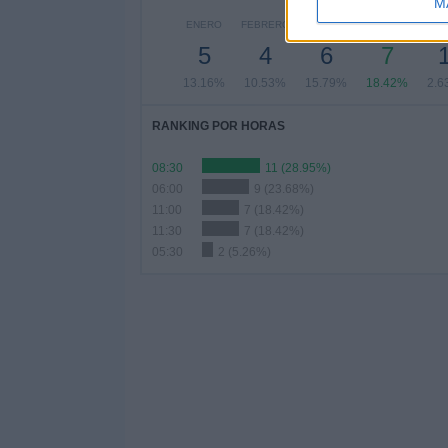
M
ENERO
FEBRERO
MARZO
ABRIL
MA
5
4
6
7
13.16%
10.53%
15.79%
18.42%
2.6
RANKING POR HORAS
08:30
11 (28.95%)
06:00
9 (23.68%)
11:00
7 (18.42%)
11:30
7 (18.42%)
05:30
2 (5.26%)