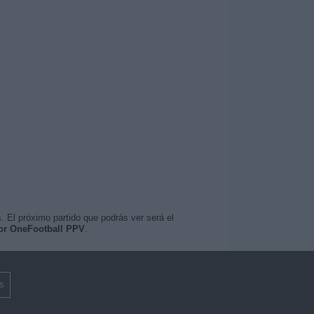
. El próximo partido que podrás ver será el
por OneFootball PPV
.
s