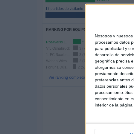
17 partidos de visitante
44.74%
RANKING POR EQUIPOS
Nosotros y nuestro
procesamos datos per
Rot-Weiss Essen
5 (13.16%)
para publicidad y co
VfL Osnabrück
3 (7.89%)
desarrollo de servici
1. FC Saarbrücken
3 (7.89%)
geográfica precisa e 
Wehen Wiesbaden
3 (7.89%)
otorgarnos su conse
Fortuna Düsseldorf II
2 (5.26%)
previamente descrito
Ver ranking completo
preferencias antes d
datos personales pue
procesamiento. Sus p
Nº DE 
consentimiento en cu
LUNES
MARTES
MIÉRC
inferior de la página
-
1
2
- %
2.63%
5.2