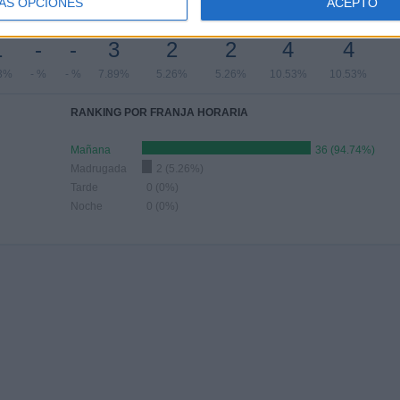
ÁS OPCIONES
ACEPTO
YO
JUNIO
JULIO
AGOSTO
SEPTIEMBRE
OCTUBRE
NOVIEMBRE
DICIEMBRE
1
-
-
3
2
2
4
4
3%
- %
- %
7.89%
5.26%
5.26%
10.53%
10.53%
RANKING POR FRANJA HORARIA
Mañana
36 (94.74%)
Madrugada
2 (5.26%)
Tarde
0 (0%)
Noche
0 (0%)