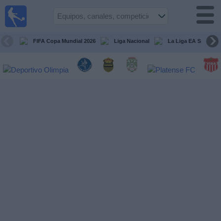
Fútbol en
Vivo
Honduras
FIFA Copa Mundial 2026
Liga Nacional
La Liga EA Sports
Guía de
Partidos
Televisados
Próximos
Partidos
Equipos
Competiciones
Canales
TV
Otros