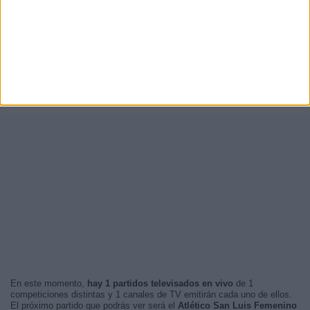
En este momento,
hay 1 partidos televisados en vivo
de 1
competiciones distintas y 1 canales de TV emitirán cada uno de ellos.
El próximo partido que podrás ver será el
Atlético San Luis Femenino