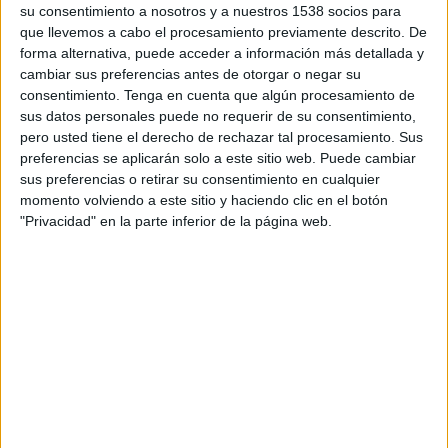
su consentimiento a nosotros y a nuestros 1538 socios para
DATOS ESTADÍSTICOS DEL EQUIPO ATLAS FEMENINO EN
que llevemos a cabo el procesamiento previamente descrito. De
TELEVISIÓN EN HONDURAS
forma alternativa, puede acceder a información más detallada y
cambiar sus preferencias antes de otorgar o negar su
A fecha de hoy
8/8/2026
y desde que esta web recoge los datos
consentimiento.
Tenga en cuenta que algún procesamiento de
estadísticos de cuándo y dónde se transmiten los partidos de
Fútbol
del
sus datos personales puede no requerir de su consentimiento,
equipo
Atlas Femenino
en
Honduras
, que fue el
27/3/2018
, podemos dar
pero usted tiene el derecho de rechazar tal procesamiento. Sus
los siguientes datos:
preferencias se aplicarán solo a este sitio web. Puede cambiar
64
sus preferencias o retirar su consentimiento en cualquier
momento volviendo a este sitio y haciendo clic en el botón
"Privacidad" en la parte inferior de la página web.
PARTIDOS TELEVISADOS
7 partidos en abierto
10.94%
57 partidos de pago
89.06%
ÚLTIMO PARTIDO EN ABIERTO
Atlas Femenino - Santos Laguna Femenino
3/1/2025 Liga MX Femenil por Somos FOX YouTube