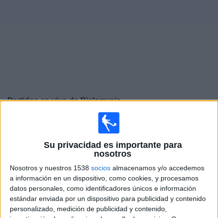
Deportes
Noticias
Widget
Partidos en vivo de
Bielorrusia
Sábado, 26/9/2026
12:45
UEFA Nations League
Su privacidad es importante para
Fase de grupos
nosotros
Albania
Nosotros y nuestros 1538
socios
almacenamos y/o accedemos
a información en un dispositivo, como cookies, y procesamos
Bielorrusia
datos personales, como identificadores únicos e información
Canal por confirmar
estándar enviada por un dispositivo para publicidad y contenido
personalizado, medición de publicidad y contenido,
Martes, 29/9/2026