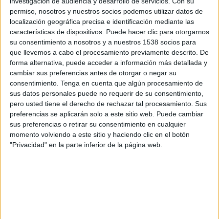
investigación de audiencia y desarrollo de servicios.
Con su
permiso, nosotros y nuestros socios podemos utilizar datos de
12:45
UEFA Nations League
localización geográfica precisa e identificación mediante las
Fase de grupos
características de dispositivos. Puede hacer clic para otorgarnos
su consentimiento a nosotros y a nuestros 1538 socios para
Finlandia
que llevemos a cabo el procesamiento previamente descrito. De
Bielorrusia
forma alternativa, puede acceder a información más detallada y
cambiar sus preferencias antes de otorgar o negar su
Canal por confirmar
consentimiento.
Tenga en cuenta que algún procesamiento de
sus datos personales puede no requerir de su consentimiento,
Sábado, 3/10/2026
pero usted tiene el derecho de rechazar tal procesamiento. Sus
10:00
UEFA Nations League
preferencias se aplicarán solo a este sitio web. Puede cambiar
Fase de grupos
sus preferencias o retirar su consentimiento en cualquier
momento volviendo a este sitio y haciendo clic en el botón
Bielorrusia
"Privacidad" en la parte inferior de la página web.
San Marino
Canal por confirmar
Más días