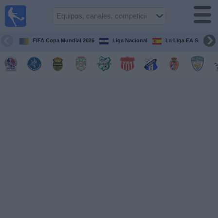
Fútbol en
Vivo
Honduras
FIFA Copa Mundial 2026
Liga Nacional
La Liga EA Sports
Guía de
Partidos
Televisados
Próximos
Partidos
Equipos
Competiciones
Canales
TV
Otros