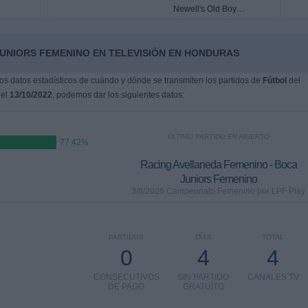
Newell's Old Boys Femenino
JUNIORS FEMENINO EN TELEVISIÓN EN HONDURAS
s datos estadísticos de cuándo y dónde se transmiten los partidos de
Fútbol
del
 el
13/10/2022
, podemos dar los siguientes datos:
ÚLTIMO PARTIDO EN ABIERTO
77.42%
Racing Avellaneda Femenino - Boca
Juniors Femenino
3/8/2026 Campeonato Femenino por LPF Play
PARTIDOS
DÍAS
TOTAL
0
4
4
CONSECUTIVOS
SIN PARTIDO
CANALES TV
DE PAGO
GRATUÍTO