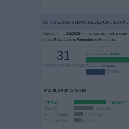
Deportes
Noticias
DATOS ESTADÍSTICOS DEL EQUIPO BOCA 
A fecha de hoy
8/8/2026
y desde que esta web recoge lo
Widget
equipo
Boca Juniors Femenino
en
Honduras
, que fue
31
24 partidos en abierto
PARTIDOS TELEVISADOS
7 partidos de pago
22.58%
RANKING POR CANALES
LPF Play
17 (54.84%)
Pluto TV
10 (32.26%)
Azteca Deportes Network
5 (16.13%)
Telefé YouTube
4 (12.9%)