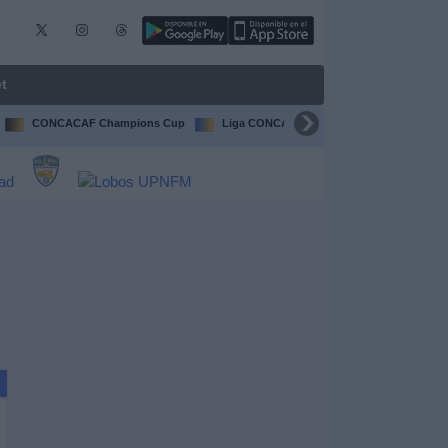
t
CONCACAF Champions Cup
Liga CONCACAF
Champions Leagu