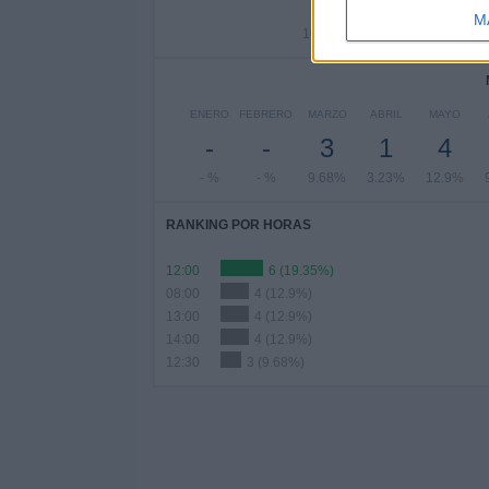
5
2
M
16.13%
6.45%
12
ENERO
FEBRERO
MARZO
ABRIL
MAYO
-
-
3
1
4
- %
- %
9.68%
3.23%
12.9%
RANKING POR HORAS
12:00
6 (19.35%)
08:00
4 (12.9%)
13:00
4 (12.9%)
14:00
4 (12.9%)
12:30
3 (9.68%)