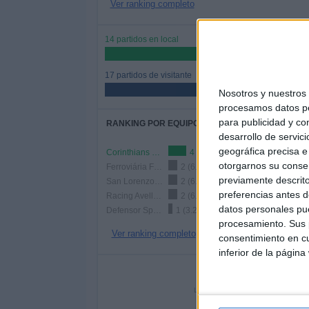
Ver ranking completo
14 partidos en local
45.16%
17 partidos de visitante
54.84%
Nosotros y nuestro
procesamos datos per
para publicidad y co
RANKING POR EQUIPOS
desarrollo de servici
geográfica precisa e 
Corinthians Femenino
4 (12.9%)
otorgarnos su conse
Ferroviária Femenino
2 (6.45%)
previamente descrito
San Lorenzo Femenino
2 (6.45%)
preferencias antes d
Racing Avellaneda Femenino
2 (6.45%)
datos personales pue
Defensor Sporting Femenino
1 (3.23%)
procesamiento. Sus p
Ver ranking completo
consentimiento en cu
inferior de la página
Nº DE 
LUNES
MARTES
MIÉR