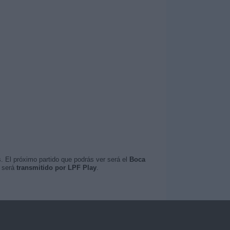
. El próximo partido que podrás ver será el
Boca
 será
transmitido por LPF Play
.