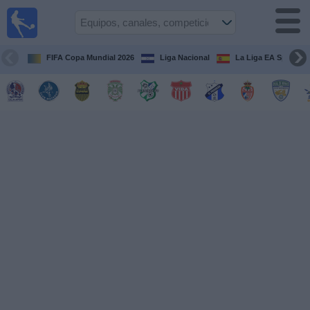
Fútbol en
Vivo
Honduras
FIFA Copa Mundial 2026
Liga Nacional
La Liga EA Sports
Guía de
Partidos
Televisados
Próximos
Partidos
Equipos
Competiciones
Canales
TV
Otros