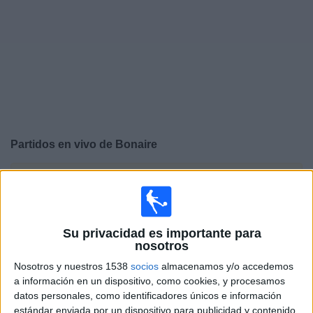
Deportes
Noticias
Widget
Partidos en vivo de
Bonaire
×
Bonaire: Actualmente no hay ningún partido en vivo por
TV. Puedes consultar el historial de partidos emitidos
anteriormente.
Su privacidad es importante para
nosotros
Martes, 3/3/2026
Nosotros y nuestros 1538
socios
almacenamos y/o accedemos
11:00
CONCACAF U20
a información en un dispositivo, como cookies, y procesamos
datos personales, como identificadores únicos e información
Islas Caimán
estándar enviada por un dispositivo para publicidad y contenido