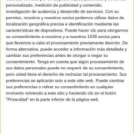
Bonaire
personalizado, medición de publicidad y contenido,
Disney+ Premium
investigación de audiencia y desarrollo de servicios.
Con su
permiso, nosotros y nuestros socios podemos utilizar datos de
localización geográfica precisa e identificación mediante las
Domingo, 1/3/2026
características de dispositivos. Puede hacer clic para otorgarnos
11:00
CONCACAF U20
su consentimiento a nosotros y a nuestros 1538 socios para
que llevemos a cabo el procesamiento previamente descrito. De
aïques
forma alternativa, puede acceder a información más detallada y
Bonaire
cambiar sus preferencias antes de otorgar o negar su
consentimiento.
Tenga en cuenta que algún procesamiento de
Disney+ Premium
sus datos personales puede no requerir de su consentimiento,
pero usted tiene el derecho de rechazar tal procesamiento. Sus
Viernes, 27/2/2026
preferencias se aplicarán solo a este sitio web. Puede cambiar
sus preferencias o retirar su consentimiento en cualquier
11:00
CONCACAF U20
momento volviendo a este sitio y haciendo clic en el botón
San Cristóbal y Nieves
"Privacidad" en la parte inferior de la página web.
Bonaire
Disney+ Premium
Más días