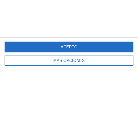
Flandria
3 (9.09%)
Real Pilar
2 (6.06%)
Dep. Armenio
2 (6.06%)
Argentinos Quilmes
2 (6.06%)
CA Talleres
2 (6.06%)
Ver ranking completo
ACEPTO
RANKING POR COMPETICIONES
MÁS OPCIONES
Primera B Argentina
31 (93.94%)
Copa Argentina
2 (6.06%)
Ver ranking completo
Nº DE PARTIDOS POR DÍA DE LA SEMANA
LUNES
MARTES
MIÉRCOLES
JUEVES
VIERNES
1
5
2
-
3
3.03%
15.15%
6.06%
- %
9.09%