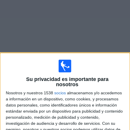
Deportes
Noticias
Widget
Partidos en vivo de
Laferrere
Mañana domingo, 9/8/2026
Su privacidad es importante para
12:00
Primera B Argentina
nosotros
Nosotros y nuestros 1538
socios
almacenamos y/o accedemos
Laferrere
a información en un dispositivo, como cookies, y procesamos
Arsenal Sarandí
datos personales, como identificadores únicos e información
LPF Play
estándar enviada por un dispositivo para publicidad y contenido
personalizado, medición de publicidad y contenido,
investigación de audiencia y desarrollo de servicios.
Con su
Sábado, 15/8/2026
permiso, nosotros y nuestros socios podemos utilizar datos de