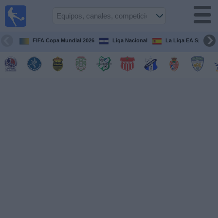
Fútbol en
Vivo
Honduras
FIFA Copa Mundial 2026
Liga Nacional
La Liga EA Sports
Guía de
Partidos
Televisados
Próximos
Partidos
Equipos
Competiciones
Canales
TV
Otros