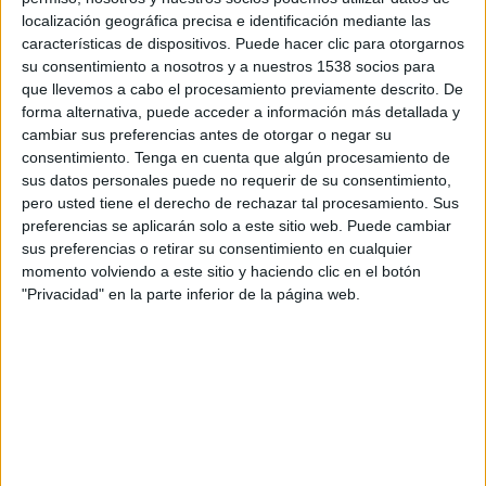
14:00
Primera B Argentina
localización geográfica precisa e identificación mediante las
características de dispositivos. Puede hacer clic para otorgarnos
Excursionistas
su consentimiento a nosotros y a nuestros 1538 socios para
Laferrere
que llevemos a cabo el procesamiento previamente descrito. De
forma alternativa, puede acceder a información más detallada y
LPF Play
cambiar sus preferencias antes de otorgar o negar su
consentimiento.
Tenga en cuenta que algún procesamiento de
Sábado, 22/8/2026
sus datos personales puede no requerir de su consentimiento,
pero usted tiene el derecho de rechazar tal procesamiento. Sus
14:00
Primera B Argentina
preferencias se aplicarán solo a este sitio web. Puede cambiar
sus preferencias o retirar su consentimiento en cualquier
Laferrere
momento volviendo a este sitio y haciendo clic en el botón
Villa Dálmine
"Privacidad" en la parte inferior de la página web.
LPF Play
Más días
DATOS ESTADÍSTICOS DEL EQUIPO LAFERRERE EN
TELEVISIÓN EN HONDURAS