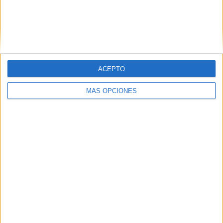
Excursionistas
3 (9.68%)
Argentino Merlo
2 (6.45%)
Villa Dálmine
2 (6.45%)
Real Pilar
2 (6.45%)
Villa San Carlos
2 (6.45%)
Ver ranking completo
ACEPTO
RANKING POR COMPETICIONES
MÁS OPCIONES
Primera B Argentina
31 (100%)
Ver ranking completo
Nº DE PARTIDOS POR DÍA DE LA SEMANA
LUNES
MARTES
MIÉRCOLES
JUEVES
VIERNES
1
4
1
1
6
3.23%
12.9%
3.23%
3.23%
19.35%
SÁBADO
DOMINGO