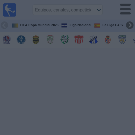
Fútbol en
Vivo
Honduras
FIFA Copa Mundial 2026
Liga Nacional
La Liga EA Sports
Guía de
Partidos
Televisados
Próximos
Partidos
Equipos
Competiciones
Canales
TV
Otros