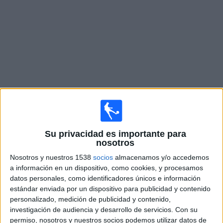
Deportes
Noticias
Widget
Partidos en vivo de
Deportivo Merlo
Partidos de hoy sábado, 8/8/2026
Su privacidad es importante para
16:00
Primera B Argentina
nosotros
Nosotros y nuestros 1538
socios
almacenamos y/o accedemos
Deportivo Merlo
a información en un dispositivo, como cookies, y procesamos
Sportivo Italiano
datos personales, como identificadores únicos e información
LPF Play
estándar enviada por un dispositivo para publicidad y contenido
personalizado, medición de publicidad y contenido,
investigación de audiencia y desarrollo de servicios.
Con su
Sábado, 15/8/2026
permiso, nosotros y nuestros socios podemos utilizar datos de