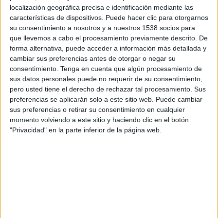
14:00
Primera B Argentina
localización geográfica precisa e identificación mediante las
características de dispositivos. Puede hacer clic para otorgarnos
Deportivo Camioneros
su consentimiento a nosotros y a nuestros 1538 socios para
Deportivo Merlo
que llevemos a cabo el procesamiento previamente descrito. De
forma alternativa, puede acceder a información más detallada y
LPF Play
cambiar sus preferencias antes de otorgar o negar su
consentimiento.
Tenga en cuenta que algún procesamiento de
Sábado, 22/8/2026
sus datos personales puede no requerir de su consentimiento,
pero usted tiene el derecho de rechazar tal procesamiento. Sus
14:00
Primera B Argentina
preferencias se aplicarán solo a este sitio web. Puede cambiar
sus preferencias o retirar su consentimiento en cualquier
Ituzaingó
momento volviendo a este sitio y haciendo clic en el botón
Deportivo Merlo
"Privacidad" en la parte inferior de la página web.
LPF Play
Más días
DATOS ESTADÍSTICOS DEL EQUIPO DEPORTIVO MERLO
EN TELEVISIÓN EN HONDURAS