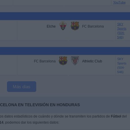
YouTube
SKY
Elche
FC Barcelona
Sports
(504-
546)
SKY
FC Barcelona
Athletic Club
Sports
(504-
546)
Más días
RCELONA EN TELEVISIÓN EN HONDURAS
s datos estadísticos de cuándo y dónde se transmiten los partidos de
Fútbol
del
14
, podemos dar los siguientes datos: