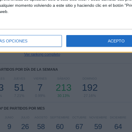
alquier momento volviendo a este sitio y haciendo clic en el botón "Pri
RANKING POR COMPETICIONES
 web.
La Liga EA Sports
441 (62.38%)
Champions League
119 (16.83%)
Copa del Rey
70 (9.9%)
Amistoso
24 (3.39%)
ÁS OPCIONES
ACEPTO
Supercopa de España
19 (2.69%)
Ver ranking completo
PARTIDOS POR DÍA DE LA SEMANA
LES
JUEVES
VIERNES
SÁBADO
DOMINGO
3
51
7
213
192
%
7.21%
0.99%
30.13%
27.16%
Nº DE PARTIDOS POR MES
JUNIO
JULIO
AGOSTO
SEPTIEMBRE
OCTUBRE
NOVIEMBRE
DICIEMBRE
9
26
58
60
67
59
64