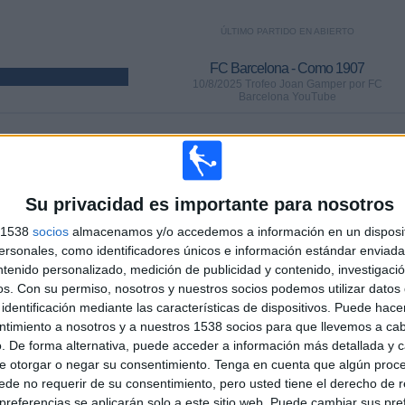
ÚLTIMO PARTIDO EN ABIERTO
FC Barcelona - Como 1907
10/8/2025 Trofeo Joan Gamper por FC
Barcelona YouTube
PARTIDOS
DÍAS
TOTAL
.31%)
58
359
25
Su privacidad es importante para nosotros
CONSECUTIVOS
SIN PARTIDO
CANALES TV
DE PAGO
GRATUÍTO
s 1538
socios
almacenamos y/o accedemos a información en un disposit
sonales, como identificadores únicos e información estándar enviada 
ntenido personalizado, medición de publicidad y contenido, investigaci
os.
Con su permiso, nosotros y nuestros socios podemos utilizar datos 
identificación mediante las características de dispositivos. Puede hacer
ntimiento a nosotros y a nuestros 1538 socios para que llevemos a ca
TOTAL
MÁXIMO
TOTAL
. De forma alternativa, puede acceder a información más detallada y 
13
39
104
e otorgar o negar su consentimiento.
Tenga en cuenta que algún proc
de no requerir de su consentimiento, pero usted tiene el derecho de r
COMPETICIONES
VS Real Madrid
RIVALES
referencias se aplicarán solo a este sitio web. Puede cambiar sus pref