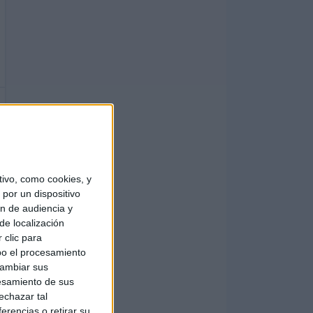
ivo, como cookies, y
por un dispositivo
ón de audiencia y
de localización
 clic para
bo el procesamiento
cambiar sus
esamiento de sus
echazar tal
erencias o retirar su