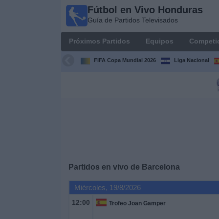
Fútbol en Vivo Honduras
Fútbol en
Guía de Partidos Televisados
Vivo
Honduras
Próximos Partidos
Equipos
Competi
Guía de
Partidos
FIFA Copa Mundial 2026
Liga Nacional
Televisados
Próximos
Partidos
Equipos
Competiciones
Partidos en vivo de
Barcelona
Canales
Miércoles, 19/8/2026
TV
12:00
Trofeo Joan Gamper
Otros