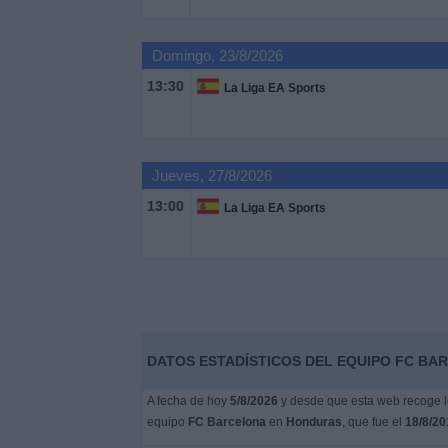
Deportes
Domingo, 23/8/2026
Noticias
13:30
La Liga EA Sports
Widget
Jueves, 27/8/2026
13:00
La Liga EA Sports
DATOS ESTADÍSTICOS DEL EQUIPO FC BA
A fecha de hoy
5/8/2026
y desde que esta web recoge lo
equipo
FC Barcelona
en
Honduras
, que fue el
18/8/20