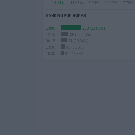
13.01%
11.03%
8.35%
11.32%
7.78%
RANKING POR HORAS
13:00
238 (33.66%)
12:45
89 (12.59%)
08:15
71 (10.04%)
13:30
45 (6.36%)
10:30
31 (4.38%)