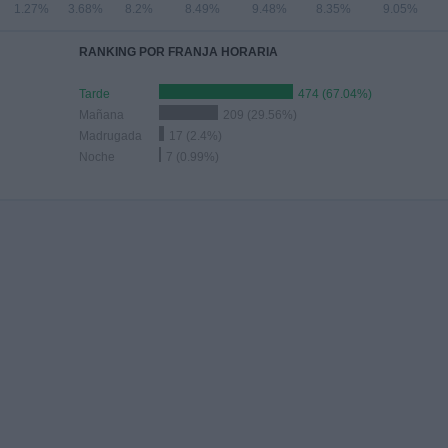
1.27%
3.68%
8.2%
8.49%
9.48%
8.35%
9.05%
RANKING POR FRANJA HORARIA
Tarde
474 (67.04%)
Mañana
209 (29.56%)
Madrugada
17 (2.4%)
Noche
7 (0.99%)