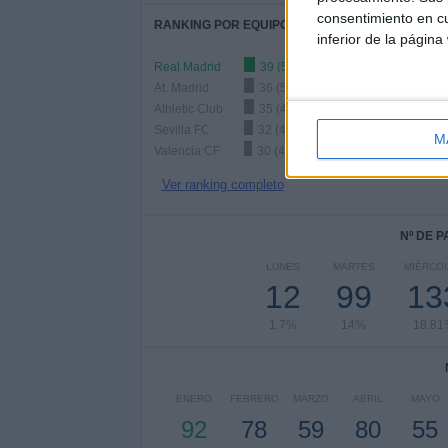
consentimiento en cu
RANKING POR EQUIPOS
inferior de la página
Real Madrid
39 (5.52%)
At. Madrid
36 (5.09%)
Athletic Club
35 (4.95%)
Sevilla FC
32 (4.53%)
M
Valencia CF
30 (4.24%)
Ver ranking completo
Nº DE 
LUNES
MARTES
MIÉRCO
12
99
13
1.7%
14%
18.81
ENERO
FEBRERO
MARZO
ABRIL
MAYO
92
78
59
80
55