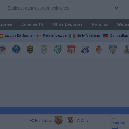
ciones
Canales TV
Otros Deportes
Noticias
Widge
La Liga EA Sports
Premier League
Serie A Italiana
Bundesliga
FC
FC Barcelona
Al Ahly
Barcelona
PPV