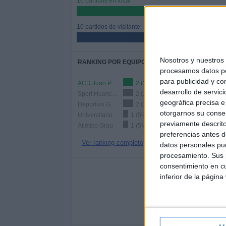
10 partidos en local
50%
10 partidos de visitante
50%
Nosotros y nuestro
RANKING POR EQUIPOS
procesamos datos per
para publicidad y co
ACD Juan Pablo II College
2 (10%)
desarrollo de servici
Sport Huancayo
2 (10%)
geográfica precisa e 
Deportivo Garcilaso
2 (10%)
otorgarnos su conse
Universitario
1 (5%)
previamente descrito
Atlético Grau
1 (5%)
preferencias antes d
Ver ranking completo
datos personales pue
procesamiento. Sus p
consentimiento en cu
Nº DE 
inferior de la página
LUNES
MARTES
MIÉR
2
-
10%
- %
5