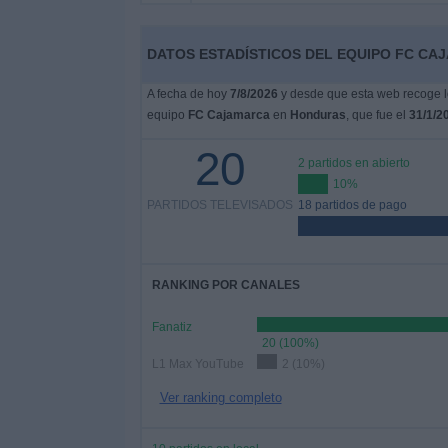
Deportes
DATOS ESTADÍSTICOS DEL EQUIPO FC CA
Noticias
A fecha de hoy
7/8/2026
y desde que esta web recoge lo
equipo
FC Cajamarca
en
Honduras
, que fue el
31/1/2
Widget
20
2 partidos en abierto
10%
PARTIDOS TELEVISADOS
18 partidos de pago
RANKING POR CANALES
Fanatiz
20 (100%)
L1 Max YouTube
2 (10%)
Ver ranking completo