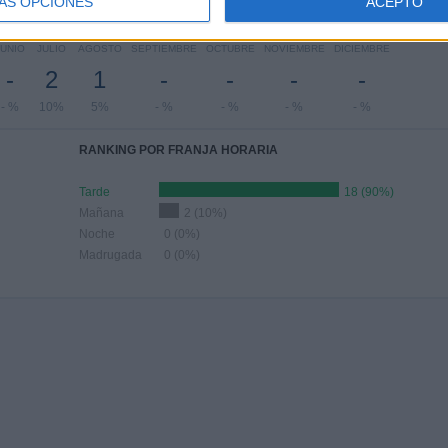
ÁS OPCIONES
ACEPTO
Nº DE PARTIDOS POR MES
JUNIO
JULIO
AGOSTO
SEPTIEMBRE
OCTUBRE
NOVIEMBRE
DICIEMBRE
-
2
1
-
-
-
-
- %
10%
5%
- %
- %
- %
- %
RANKING POR FRANJA HORARIA
Tarde
18 (90%)
Mañana
2 (10%)
Noche
0 (0%)
Madrugada
0 (0%)