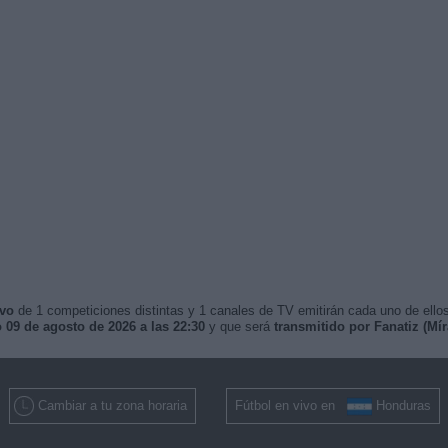
ivo
de 1 competiciones distintas y 1 canales de TV emitirán cada uno de ellos
09 de agosto de 2026 a las 22:30
y que será
transmitido por Fanatiz (Mír
Cambiar a tu zona horaria
Fútbol en vivo en
Honduras