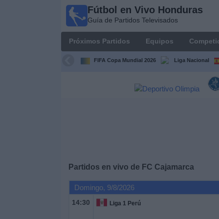
Fútbol en Vivo Honduras
Fútbol en
Guía de Partidos Televisados
Vivo
Honduras
Próximos Partidos
Equipos
Competi
Guía de
Partidos
FIFA Copa Mundial 2026
Liga Nacional
Televisados
Próximos
Partidos
Equipos
Competiciones
Partidos en vivo de
FC Cajamarca
Canales
Domingo, 9/8/2026
TV
14:30
Liga 1 Perú
Otros