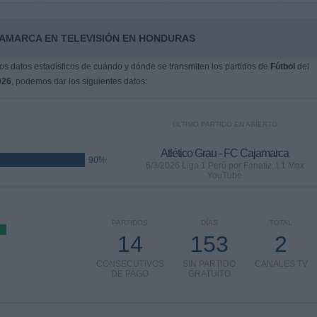
JAMARCA EN TELEVISIÓN EN HONDURAS
s datos estadísticos de cuándo y dónde se transmiten los partidos de
Fútbol
del
026
, podemos dar los siguientes datos:
ÚLTIMO PARTIDO EN ABIERTO
Atlético Grau - FC Cajamarca
90%
6/3/2026 Liga 1 Perú por Fanatiz, L1 Max
YouTube
PARTIDOS
DÍAS
TOTAL
14
153
2
CONSECUTIVOS
SIN PARTIDO
CANALES TV
DE PAGO
GRATUÍTO