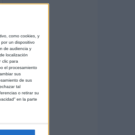
ivo, como cookies, y
por un dispositivo
ón de audiencia y
de localización
 clic para
bo el procesamiento
cambiar sus
esamiento de sus
echazar tal
erencias o retirar su
vacidad" en la parte