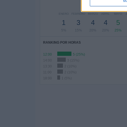
M
ENERO
FEBRERO
MARZO
ABRIL
MAYO
1
3
4
4
5
5%
15%
20%
20%
25%
RANKING POR HORAS
12:00
5 (25%)
14:00
3 (15%)
13:30
2 (10%)
11:00
2 (10%)
18:00
1 (5%)