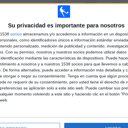
TOTAL
MÁXIMO
TOTAL
1
2
17
COMPETICIONES
VS ACD Juan
RIVALES
Pablo II College
Su privacidad es importante para nosotros
s 1538
socios
almacenamos y/o accedemos a información en un disposit
RANKING POR COMPETICIONES
sonales, como identificadores únicos e información estándar enviada 
ntenido personalizado, medición de publicidad y contenido, investigaci
Liga 1 Perú
20 (100%)
os.
Con su permiso, nosotros y nuestros socios podemos utilizar datos 
Ver ranking completo
identificación mediante las características de dispositivos. Puede hacer
ntimiento a nosotros y a nuestros 1538 socios para que llevemos a ca
. De forma alternativa, puede acceder a información más detallada y 
e otorgar o negar su consentimiento.
Tenga en cuenta que algún proc
de no requerir de su consentimiento, pero usted tiene el derecho de r
referencias se aplicarán solo a este sitio web. Puede cambiar sus pref
alquier momento volviendo a este sitio y haciendo clic en el botón "Pri
PARTIDOS POR DÍA DE LA SEMANA
 web.
COLES
JUEVES
VIERNES
SÁBADO
DOMINGO
1
-
6
6
5
%
- %
30%
30%
25%