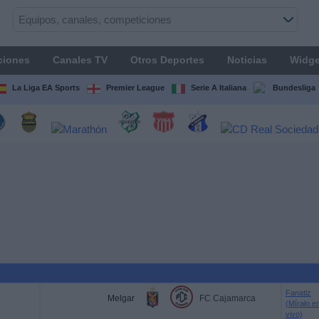
ciones
Canales TV
Otros Deportes
Noticias
Widge
La Liga EA Sports
Premier League
Serie A Italiana
Bundesliga
Fanatiz
Melgar
FC Cajamarca
(Míralo e
vivo)