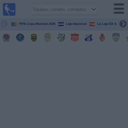
Fútbol en
Vivo
Honduras
FIFA Copa Mundial 2026
Liga Nacional
La Liga EA Sports
Guía de
Partidos
Televisados
Próximos
Partidos
Equipos
Competiciones
Canales
TV
Otros