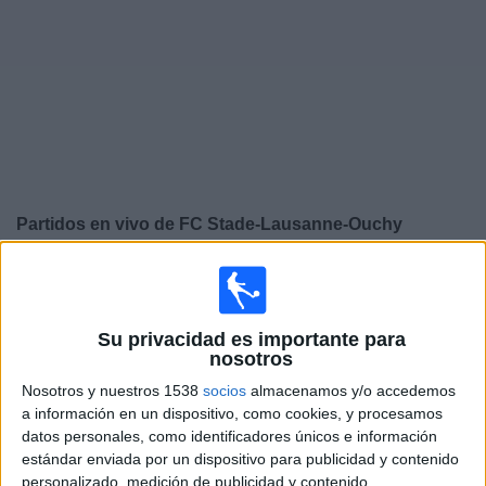
Deportes
Noticias
Widget
Partidos en vivo de
FC Stade-Lausanne-Ouchy
×
FC Stade-Lausanne-Ouchy: Actualmente no hay ningún
partido en vivo por TV. Puedes consultar el historial de
partidos emitidos anteriormente.
Su privacidad es importante para
nosotros
Martes, 21/5/2024
Nosotros y nuestros 1538
socios
almacenamos y/o accedemos
a información en un dispositivo, como cookies, y procesamos
12:30
Superliga Suiza
datos personales, como identificadores únicos e información
estándar enviada por un dispositivo para publicidad y contenido
FC Luzern
personalizado, medición de publicidad y contenido,