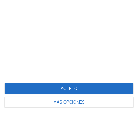
RANKING POR EQUIPOS
FC Luzern
4 (11.43%)
FC Basel
4 (11.43%)
Grasshopper
4 (11.43%)
Lausanne Sport
4 (11.43%)
Yverdon Sport
4 (11.43%)
Ver ranking completo
RANKING POR COMPETICIONES
Superliga Suiza
35 (100%)
ACEPTO
Ver ranking completo
MÁS OPCIONES
Nº DE PARTIDOS POR DÍA DE LA SEMANA
LUNES
MARTES
MIÉRCOLES
JUEVES
VIERNES
-
2
1
2
-