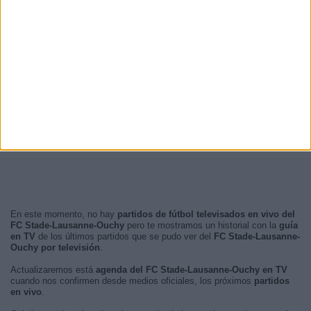
En este momento, no hay
partidos de fútbol televisados en vivo del
FC Stade-Lausanne-Ouchy
pero te mostramos un historial con la
guía
en TV
de los últimos partidos que se pudo ver del
FC Stade-Lausanne-
Ouchy por televisión
.
Actualizaremos está
agenda del FC Stade-Lausanne-Ouchy en TV
cuando nos confirmen desde medios oficiales, los próximos
partidos
en vivo
.