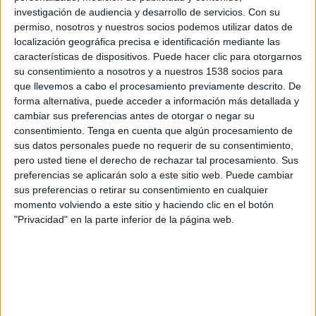
FC Stade-Lausanne-Ouchy
investigación de audiencia y desarrollo de servicios.
Con su
OneFootball
permiso, nosotros y nuestros socios podemos utilizar datos de
localización geográfica precisa e identificación mediante las
características de dispositivos. Puede hacer clic para otorgarnos
Sábado, 18/5/2024
su consentimiento a nosotros y a nuestros 1538 socios para
10:00
Superliga Suiza
que llevemos a cabo el procesamiento previamente descrito. De
forma alternativa, puede acceder a información más detallada y
FC Stade-Lausanne-Ouchy
cambiar sus preferencias antes de otorgar o negar su
Lausanne Sport
consentimiento.
Tenga en cuenta que algún procesamiento de
sus datos personales puede no requerir de su consentimiento,
OneFootball
pero usted tiene el derecho de rechazar tal procesamiento. Sus
preferencias se aplicarán solo a este sitio web. Puede cambiar
Martes, 14/5/2024
sus preferencias o retirar su consentimiento en cualquier
momento volviendo a este sitio y haciendo clic en el botón
12:30
Superliga Suiza
"Privacidad" en la parte inferior de la página web.
FC Basel
FC Stade-Lausanne-Ouchy
OneFootball
Más días