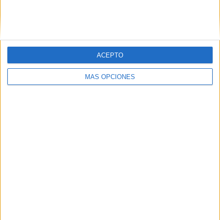
FC Ilves
7 (8.97%)
AC Oulu
7 (8.97%)
Ver ranking completo
ACEPTO
RANKING POR COMPETICIONES
MÁS OPCIONES
Veikkausliiga
78 (100%)
Ver ranking completo
Nº DE PARTIDOS POR DÍA DE LA SEMANA
LUNES
MARTES
MIÉRCOLES
JUEVES
VIERNES
7
5
8
1
7
8.97%
6.41%
10.26%
1.28%
8.97%
SÁBADO
DOMINGO
28
22