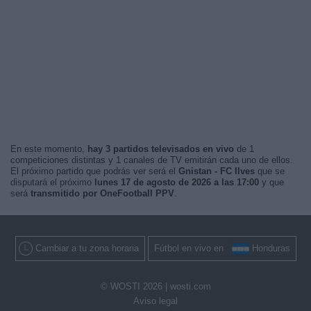
En este momento,
hay 3 partidos televisados en vivo
de 1
competiciones distintas y 1 canales de TV emitirán cada uno de ellos.
El próximo partido que podrás ver será el
Gnistan - FC Ilves
que se
disputará el próximo
lunes 17 de agosto de 2026 a las 17:00
y que
será
transmitido por OneFootball PPV
.
Cambiar a tu zona horaria
Fútbol en vivo en
Honduras
© WOSTI 2026 |
wosti.com
Aviso legal