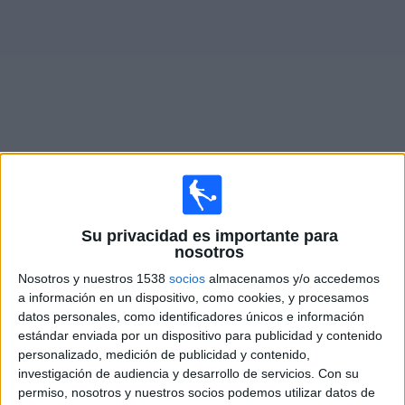
Deportes
Noticias
Widget
Partidos en vivo de
Gnistan
Lunes, 17/8/2026
Su privacidad es importante para
nosotros
09:00
Veikkausliiga
Nosotros y nuestros 1538
socios
almacenamos y/o accedemos
Gnistan
a información en un dispositivo, como cookies, y procesamos
FC Ilves
datos personales, como identificadores únicos e información
estándar enviada por un dispositivo para publicidad y contenido
OneFootball PPV
personalizado, medición de publicidad y contenido,
investigación de audiencia y desarrollo de servicios.
Con su
Domingo, 23/8/2026
permiso, nosotros y nuestros socios podemos utilizar datos de