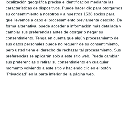
localización geográfica precisa e identificación mediante las
06:00
Veikkausliiga
características de dispositivos. Puede hacer clic para otorgarnos
su consentimiento a nosotros y a nuestros 1538 socios para
HJK Helsinki
que llevemos a cabo el procesamiento previamente descrito. De
Gnistan
forma alternativa, puede acceder a información más detallada y
OneFootball PPV
cambiar sus preferencias antes de otorgar o negar su
consentimiento.
Tenga en cuenta que algún procesamiento de
sus datos personales puede no requerir de su consentimiento,
Lunes, 31/8/2026
pero usted tiene el derecho de rechazar tal procesamiento. Sus
10:00
Veikkausliiga
preferencias se aplicarán solo a este sitio web. Puede cambiar
sus preferencias o retirar su consentimiento en cualquier
Gnistan
momento volviendo a este sitio y haciendo clic en el botón
TPS
"Privacidad" en la parte inferior de la página web.
OneFootball PPV
DATOS ESTADÍSTICOS DEL EQUIPO GNISTAN EN
TELEVISIÓN EN HONDURAS
A fecha de hoy
9/8/2026
y desde que esta web recoge los datos
estadísticos de cuándo y dónde se transmiten los partidos de
Fútbol
del