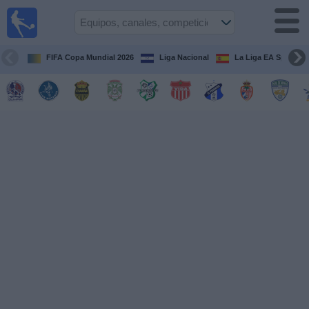
Fútbol en
Vivo
Honduras
FIFA Copa Mundial 2026
Liga Nacional
La Liga EA Sports
Guía de
Partidos
Televisados
Próximos
Partidos
Equipos
Competiciones
Canales
TV
Otros