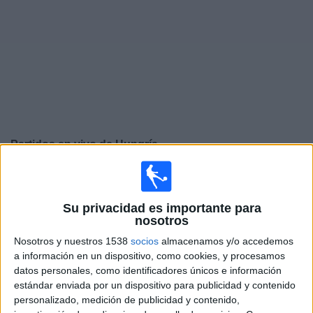
Deportes
Noticias
Widget
Partidos en vivo de
Hungría
Viernes, 25/9/2026
12:45
UEFA Nations League
Su privacidad es importante para
Fase de grupos
nosotros
Hungría
Nosotros y nuestros 1538
socios
almacenamos y/o accedemos
a información en un dispositivo, como cookies, y procesamos
Ucrania
datos personales, como identificadores únicos e información
Canal por confirmar
estándar enviada por un dispositivo para publicidad y contenido
personalizado, medición de publicidad y contenido,
Lunes, 28/9/2026