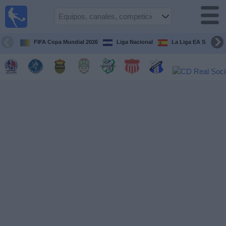
Fútbol en
Vivo
Honduras
FIFA Copa Mundial 2026
Liga Nacional
La Liga EA Sports
Guía de
Partidos
Televisados
Próximos
Partidos
Equipos
Competiciones
Canales
TV
Otros