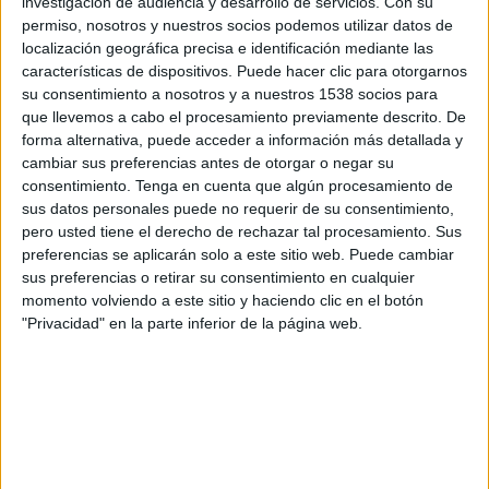
investigación de audiencia y desarrollo de servicios.
Con su
permiso, nosotros y nuestros socios podemos utilizar datos de
12:45
UEFA Nations League
localización geográfica precisa e identificación mediante las
Fase de grupos
características de dispositivos. Puede hacer clic para otorgarnos
su consentimiento a nosotros y a nuestros 1538 socios para
Irlanda del Norte
que llevemos a cabo el procesamiento previamente descrito. De
Hungría
forma alternativa, puede acceder a información más detallada y
cambiar sus preferencias antes de otorgar o negar su
Canal por confirmar
consentimiento.
Tenga en cuenta que algún procesamiento de
sus datos personales puede no requerir de su consentimiento,
Viernes, 2/10/2026
pero usted tiene el derecho de rechazar tal procesamiento. Sus
12:45
UEFA Nations League
preferencias se aplicarán solo a este sitio web. Puede cambiar
Fase de grupos
sus preferencias o retirar su consentimiento en cualquier
momento volviendo a este sitio y haciendo clic en el botón
Hungría
"Privacidad" en la parte inferior de la página web.
Georgia
Canal por confirmar
Más días