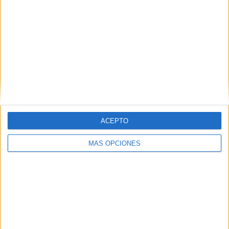
11
7
43
COMPETICIONES
VS Alemania
RIVALES
RANKING POR EQUIPOS
Alemania
7 (6.8%)
Serbia
6 (5.83%)
Portugal
6 (5.83%)
Turquía
5 (4.85%)
Andorra
4 (3.88%)
ACEPTO
Ver ranking completo
MÁS OPCIONES
RANKING POR COMPETICIONES
Eurocopa 2028
27 (26.21%)
UEFA Nations League
26 (25.24%)
FIFA Copa Mundial 2026
23 (22.33%)
Amistoso
15 (14.56%)
FIFA Mundial Sub-20
4 (3.88%)
Ver ranking completo