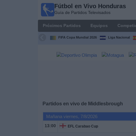
Fútbol en Vivo Honduras
Fútbol en
Guía de Partidos Televisados
Vivo
Honduras
Próximos Partidos
Equipos
Competi
Guía de
Partidos
FIFA Copa Mundial 2026
Liga Nacional
Televisados
Próximos
Partidos
Equipos
Competiciones
Partidos en vivo de
Middlesbrough
Canales
Mañana viernes, 7/8/2026
TV
13:00
EFL Carabao Cup
Otros