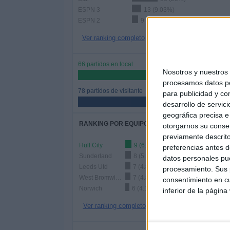
ESPN 3
13 (9.03%)
ESPN 2
9 (6.25%)
Ver ranking completo
66 partidos en local
Nosotros y nuestro
45.83%
procesamos datos per
78 partidos de visitante
para publicidad y co
54.17%
desarrollo de servici
geográfica precisa e 
RANKING POR EQUIPOS
otorgarnos su conse
previamente descrito
Hull City
9 (6.25%)
preferencias antes d
Sunderland
8 (5.56%)
datos personales pue
Leeds Utd
7 (4.86%)
procesamiento. Sus p
West Bromwich
7 (4.86%)
consentimiento en cu
Norwich
6 (4.17%)
inferior de la página
Ver ranking completo