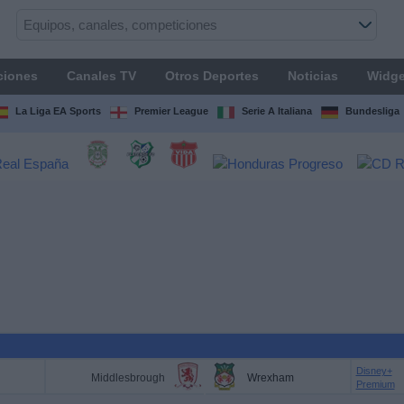
ciones
Canales TV
Otros Deportes
Noticias
Widge
La Liga EA Sports
Premier League
Serie A Italiana
Bundesliga
Disney+
Middlesbrough
Wrexham
Premium