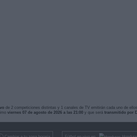
ivo
de 2 competiciones distintas y 1 canales de TV emitirán cada uno de ellos
ximo
viernes 07 de agosto de 2026 a las 21:00
y que será
transmitido por
Cambiar a tu zona horaria
Fútbol en vivo en
Hondura