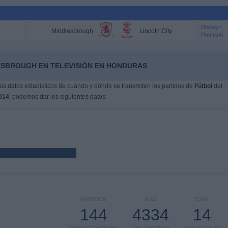
Disney+
Middlesbrough
Lincoln City
Premium
ESBROUGH EN TELEVISIÓN EN HONDURAS
s datos estadísticos de cuándo y dónde se transmiten los partidos de
Fútbol
del
014
, podemos dar los siguientes datos:
PARTIDOS
DÍAS
TOTAL
144
4334
14