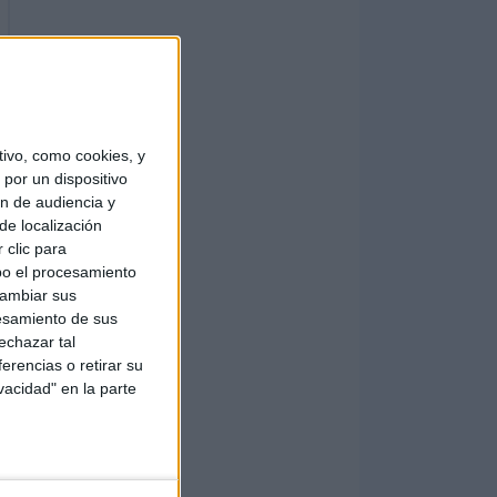
ivo, como cookies, y
por un dispositivo
ón de audiencia y
de localización
 clic para
bo el procesamiento
cambiar sus
esamiento de sus
echazar tal
erencias o retirar su
vacidad" en la parte