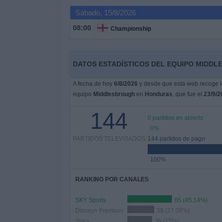
Deportes
Sábado, 15/8/2026
08:00
Championship
Noticias
Widget
DATOS ESTADÍSTICOS DEL EQUIPO MIDDL
A fecha de hoy
6/8/2026
y desde que esta web recoge lo
equipo
Middlesbrough
en
Honduras
, que fue el
23/9/2
144
0 partidos en abierto
0%
PARTIDOS TELEVISADOS
144 partidos de pago
100%
RANKING POR CANALES
SKY Sports
65 (45.14%)
Disney+ Premium
39 (27.08%)
Star+
36 (25%)