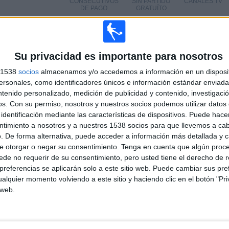
CONSECUTIVOS
SIN PARTIDO
CANALES TV
DE PAGO
GRATUÍTO
Su privacidad es importante para nosotros
TOTAL
MÁXIMO
TOTAL
s 1538
socios
almacenamos y/o accedemos a información en un disposit
4
9
46
sonales, como identificadores únicos e información estándar enviada 
ntenido personalizado, medición de publicidad y contenido, investigaci
COMPETICIONES
VS Hull City
RIVALES
os.
Con su permiso, nosotros y nuestros socios podemos utilizar datos 
identificación mediante las características de dispositivos. Puede hacer
RANKING POR COMPETICIONES
ntimiento a nosotros y a nuestros 1538 socios para que llevemos a ca
. De forma alternativa, puede acceder a información más detallada y 
Championship
88 (61.11%)
e otorgar o negar su consentimiento.
Tenga en cuenta que algún proc
Premier League
38 (26.39%)
de no requerir de su consentimiento, pero usted tiene el derecho de r
FA Cup
11 (7.64%)
referencias se aplicarán solo a este sitio web. Puede cambiar sus pref
EFL Carabao Cup
7 (4.86%)
alquier momento volviendo a este sitio y haciendo clic en el botón "Pri
 web.
Ver ranking completo