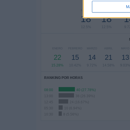
Nº DE 
M
LUNES
MARTES
MIÉR
18
18
1
12.5%
12.5%
9.
ENERO
FEBRERO
MARZO
ABRIL
MAYO
22
15
14
21
13
15.28%
10.42%
9.72%
14.58%
9.03
RANKING POR HORAS
08:00
40 (27.78%)
13:00
38 (26.39%)
12:45
24 (16.67%)
05:30
10 (6.94%)
10:30
8 (5.56%)