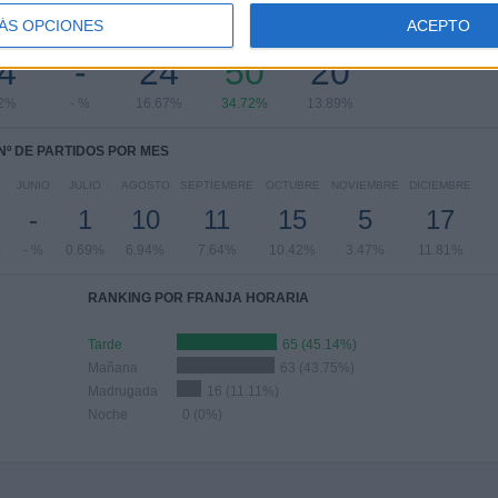
PARTIDOS POR DÍA DE LA SEMANA
ÁS OPCIONES
ACEPTO
COLES
JUEVES
VIERNES
SÁBADO
DOMINGO
4
-
24
50
20
72%
- %
16.67%
34.72%
13.89%
Nº DE PARTIDOS POR MES
JUNIO
JULIO
AGOSTO
SEPTIEMBRE
OCTUBRE
NOVIEMBRE
DICIEMBRE
-
1
10
11
15
5
17
%
- %
0.69%
6.94%
7.64%
10.42%
3.47%
11.81%
RANKING POR FRANJA HORARIA
Tarde
65 (45.14%)
Mañana
63 (43.75%)
Madrugada
16 (11.11%)
Noche
0 (0%)