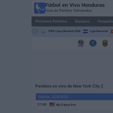
Fútbol en Vivo Honduras
Fútbol en
Guía de Partidos Televisados
Vivo
Honduras
Próximos Partidos
Equipos
Competi
Guía de
Partidos
FIFA Copa Mundial 2026
Liga Nacional
Televisados
Próximos
Partidos
Equipos
Competiciones
Partidos en vivo de
New York City 2
Canales
Martes, 11/8/2026
TV
17:00
MLS Next Pro
Otros