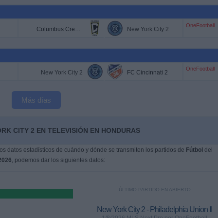
OneFootball
Columbus Crew 2
New York City 2
OneFootball
New York City 2
FC Cincinnati 2
Más días
RK CITY 2 EN TELEVISIÓN EN HONDURAS
s datos estadísticos de cuándo y dónde se transmiten los partidos de
Fútbol
del
2026
, podemos dar los siguientes datos:
ÚLTIMO PARTIDO EN ABIERTO
New York City 2 - Philadelphia Union II