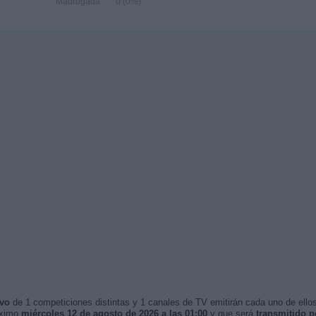
Madrugada
0 (0%)
ivo
de 1 competiciones distintas y 1 canales de TV emitirán cada uno de ellos
óximo
miércoles 12 de agosto de 2026 a las 01:00
y que será
transmitido p