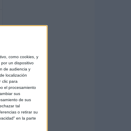
ivo, como cookies, y
por un dispositivo
ón de audiencia y
de localización
 clic para
bo el procesamiento
cambiar sus
esamiento de sus
echazar tal
erencias o retirar su
vacidad" en la parte