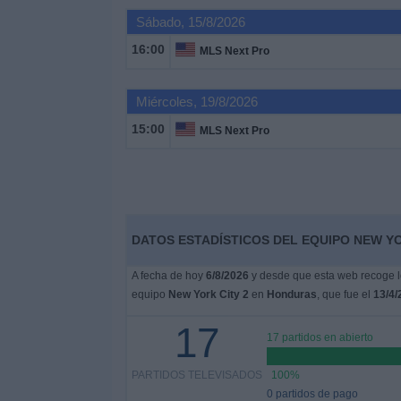
Deportes
Sábado, 15/8/2026
16:00
MLS Next Pro
Noticias
Miércoles, 19/8/2026
Widget
15:00
MLS Next Pro
DATOS ESTADÍSTICOS DEL EQUIPO NEW YO
A fecha de hoy
6/8/2026
y desde que esta web recoge lo
equipo
New York City 2
en
Honduras
, que fue el
13/4/
17
17 partidos en abierto
PARTIDOS TELEVISADOS
100%
0 partidos de pago