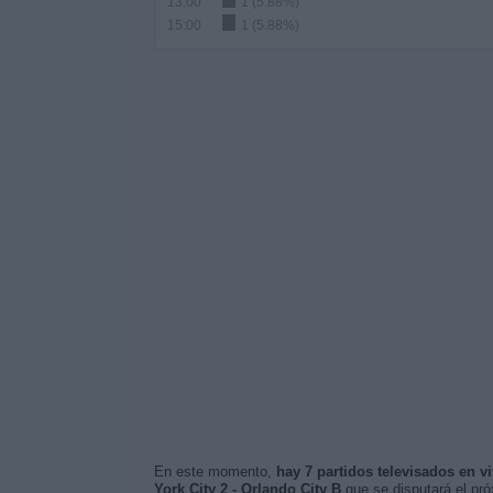
13:00
1 (5.88%)
15:00
1 (5.88%)
En este momento,
hay 7 partidos televisados en v
York City 2 - Orlando City B
que se disputará el pr