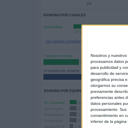
0%
RANKING POR CANALES
OneFootball
17 (100%)
Ver ranking completo
Nosotros y nuestro
7 partidos en local
procesamos datos per
41.18%
para publicidad y co
10 partidos de visitante
desarrollo de servici
58.82%
geográfica precisa e 
otorgarnos su conse
RANKING POR EQUIPOS
previamente descrito
preferencias antes d
FC Cincinnati 2
2 (11.76%)
datos personales pue
New England Revolution II
2 (11.76%)
procesamiento. Sus p
Philadelphia Union II
2 (11.76%)
consentimiento en cu
Connecticut United FC
2 (11.76%)
inferior de la página
Toronto FC II
1 (5.88%)