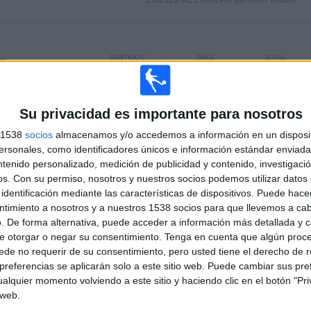
1/8/2026 MLS Next Pro por OneFootball
PARTIDOS
DÍAS
TOTAL
0
4
1
CONSECUTIVOS
SIN PARTIDO
CANALES TV
DE PAGO
GRATUÍTO
Su privacidad es importante para nosotros
s 1538
socios
almacenamos y/o accedemos a información en un disposit
TOTAL
MÁXIMO
TOTAL
sonales, como identificadores únicos e información estándar enviada 
1
2
13
ntenido personalizado, medición de publicidad y contenido, investigaci
os.
Con su permiso, nosotros y nuestros socios podemos utilizar datos 
COMPETICIONES
VS FC
RIVALES
identificación mediante las características de dispositivos. Puede hacer
Cincinnati 2
ntimiento a nosotros y a nuestros 1538 socios para que llevemos a ca
RANKING POR COMPETICIONES
. De forma alternativa, puede acceder a información más detallada y 
e otorgar o negar su consentimiento.
Tenga en cuenta que algún proc
MLS Next Pro
17 (100%)
de no requerir de su consentimiento, pero usted tiene el derecho de r
referencias se aplicarán solo a este sitio web. Puede cambiar sus pref
Ver ranking completo
alquier momento volviendo a este sitio y haciendo clic en el botón "Pri
 web.