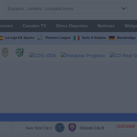
ciones
Canales TV
Otros Deportes
Noticias
Widge
La Liga EA Sports
Premier League
Serie A Italiana
Bundesliga
OneFootball
New York City 2
Orlando City B