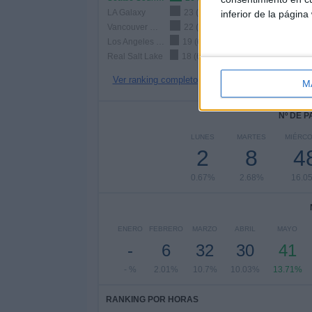
LA Galaxy
23 (7.69%)
inferior de la página
Vancouver Whitecaps
22 (7.36%)
Los Angeles FC
19 (6.35%)
Real Salt Lake
18 (6.02%)
Ver ranking completo
M
Nº DE 
LUNES
MARTES
MIÉRC
2
8
4
0.67%
2.68%
16.0
ENERO
FEBRERO
MARZO
ABRIL
MAYO
-
6
32
30
41
- %
2.01%
10.7%
10.03%
13.71%
RANKING POR HORAS