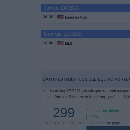
Deportes
Jueves, 13/8/2026
20:30
Leagues Cup
Noticias
Domingo, 16/8/2026
Widget
16:00
MLS
DATOS ESTADÍSTICOS DEL EQUIPO PORTL
A fecha de hoy
7/8/2026
y desde que esta web recoge lo
equipo
Portland Timbers
en
Honduras
, que fue el
20/
299
2 partidos en abierto
0.67%
PARTIDOS TELEVISADOS
297 partidos de pago