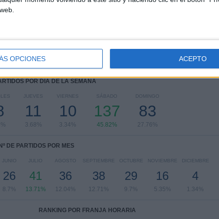
CONCACAF Champions Cup
10 (3.34%)
 web.
Leagues Cup
10 (3.34%)
Ver ranking completo
ÁS OPCIONES
ACEPTO
PARTIDOS POR DÍA DE LA SEMANA
OLES
JUEVES
VIERNES
SÁBADO
DOMINGO
8
11
10
137
83
5%
3.68%
3.34%
45.82%
27.76%
Nº DE PARTIDOS POR MES
JUNIO
JULIO
AGOSTO
SEPTIEMBRE
OCTUBRE
NOVIEMBRE
DICIEMBRE
26
41
36
38
29
16
4
8.7%
13.71%
12.04%
12.71%
9.7%
5.35%
1.34%
RANKING POR FRANJA HORARIA