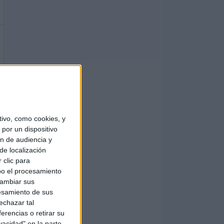
ivo, como cookies, y
por un dispositivo
ón de audiencia y
de localización
 clic para
bo el procesamiento
cambiar sus
esamiento de sus
echazar tal
erencias o retirar su
vacidad" en la parte