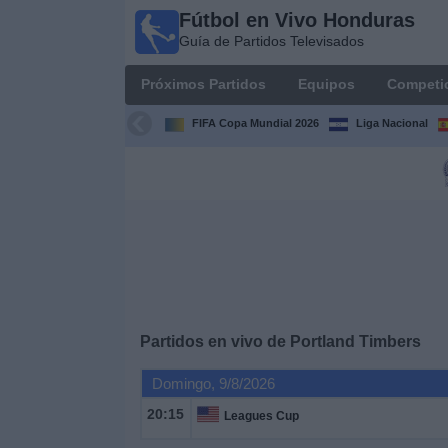
Fútbol en Vivo Honduras
Fútbol en
Guía de Partidos Televisados
Vivo
Honduras
Próximos Partidos
Equipos
Competi
Guía de
Partidos
FIFA Copa Mundial 2026
Liga Nacional
Televisados
Próximos
Partidos
Equipos
Competiciones
Partidos en vivo de
Portland Timbers
Canales
Domingo, 9/8/2026
TV
20:15
Leagues Cup
Otros