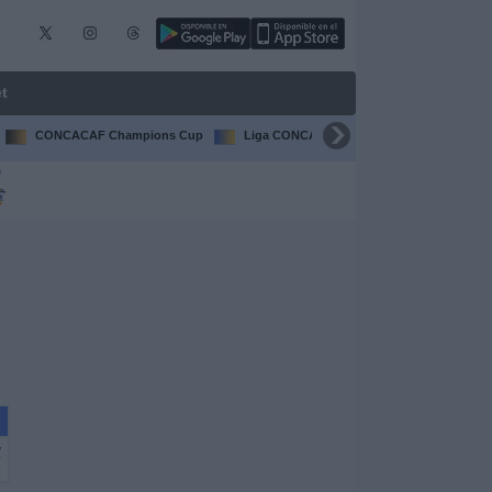
t
CONCACAF Champions Cup
Liga CONCACAF
Champions Leagu
V