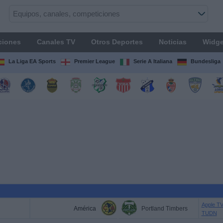
ciones
Canales TV
Otros Deportes
Noticias
Widge
La Liga EA Sports
Premier League
Serie A Italiana
Bundesliga
Apple T
América
Portland Timbers
TUDN