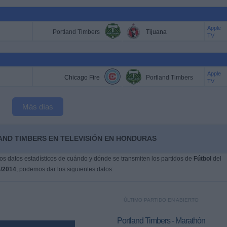
Apple
Portland Timbers
Tijuana
TV
Apple
Chicago Fire
Portland Timbers
TV
Más días
AND TIMBERS EN TELEVISIÓN EN HONDURAS
s datos estadísticos de cuándo y dónde se transmiten los partidos de
Fútbol
del
8/2014
, podemos dar los siguientes datos:
ÚLTIMO PARTIDO EN ABIERTO
Portland Timbers - Marathón