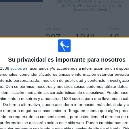
13/4/2021 CONCACAF Champions Cup por
ESPN, ESPN Play, Deportes TVC, TSi
Honduras, FOX Sports 3
PARTIDOS
DÍAS
TOTAL
207
1941
16
CONSECUTIVOS
SIN PARTIDO
CANALES TV
DE PAGO
GRATUÍTO
Su privacidad es importante para nosotros
s 1538
socios
almacenamos y/o accedemos a información en un disposit
sonales, como identificadores únicos e información estándar enviada 
ntenido personalizado, medición de publicidad y contenido, investigaci
TOTAL
MÁXIMO
TOTAL
os.
Con su permiso, nosotros y nuestros socios podemos utilizar datos 
3
26
43
identificación mediante las características de dispositivos. Puede hacer
ntimiento a nosotros y a nuestros 1538 socios para que llevemos a ca
COMPETICIONES
VS Seattle
RIVALES
. De forma alternativa, puede acceder a información más detallada y 
Sounders
e otorgar o negar su consentimiento.
Tenga en cuenta que algún proc
RANKING POR COMPETICIONES
de no requerir de su consentimiento, pero usted tiene el derecho de r
referencias se aplicarán solo a este sitio web. Puede cambiar sus pref
MLS
279 (93.31%)
alquier momento volviendo a este sitio y haciendo clic en el botón "Pri