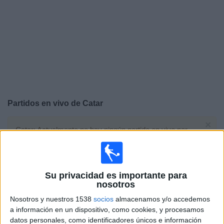
Deportes
Noticias
Widget
Partidos en vivo de
Catar
×
Catar: Actualmente no hay ningún partido en vivo por
TV. Puedes consultar el historial de partidos emitidos
anteriormente.
Su privacidad es importante para
Miércoles, 24/6/2026
nosotros
13:00
FIFA Copa Mundial 2026
Nosotros y nuestros 1538
socios
almacenamos y/o accedemos
Fase de grupos
a información en un dispositivo, como cookies, y procesamos
datos personales, como identificadores únicos e información