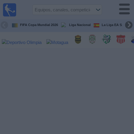
Fútbol en
Vivo
Honduras
FIFA Copa Mundial 2026
Liga Nacional
La Liga EA Sports
Guía de
Partidos
Televisados
Próximos
Partidos
Equipos
Competiciones
Canales
TV
Otros