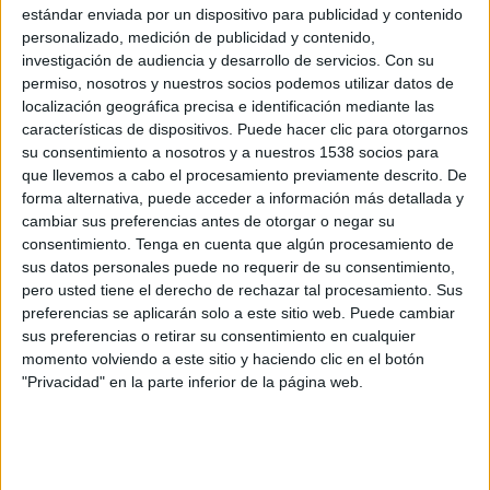
Bosnia
estándar enviada por un dispositivo para publicidad y contenido
Catar
personalizado, medición de publicidad y contenido,
investigación de audiencia y desarrollo de servicios.
Con su
Tigo Sports
Tigo Sports App
permiso, nosotros y nuestros socios podemos utilizar datos de
localización geográfica precisa e identificación mediante las
Jueves, 18/6/2026
características de dispositivos. Puede hacer clic para otorgarnos
16:00
FIFA Copa Mundial 2026
su consentimiento a nosotros y a nuestros 1538 socios para
Fase de grupos
que llevemos a cabo el procesamiento previamente descrito. De
forma alternativa, puede acceder a información más detallada y
Canadá
cambiar sus preferencias antes de otorgar o negar su
consentimiento.
Tenga en cuenta que algún procesamiento de
Catar
sus datos personales puede no requerir de su consentimiento,
Tigo Sports
Tigo Sports App
pero usted tiene el derecho de rechazar tal procesamiento. Sus
preferencias se aplicarán solo a este sitio web. Puede cambiar
Sábado, 13/6/2026
sus preferencias o retirar su consentimiento en cualquier
momento volviendo a este sitio y haciendo clic en el botón
13:00
FIFA Copa Mundial 2026
"Privacidad" en la parte inferior de la página web.
Fase de grupos
Catar
Suiza
Tigo Sports
Tigo Sports App