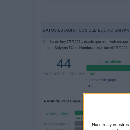
DATOS ESTADÍSTICOS DEL EQUIPO SAIYAN
A fecha de hoy
7/8/2026
y desde que esta web recoge lo
equipo
Saiyans FC
en
Honduras
, que fue el
1/1/2023
,
44
44 partidos en abierto
PARTIDOS TELEVISADOS
100%
0 partidos de pago
0%
RANKING POR CANALES
Twitch kingsleague
44 (100%)
Kings League YouTube
Nosotros y nuestro
31 (70.