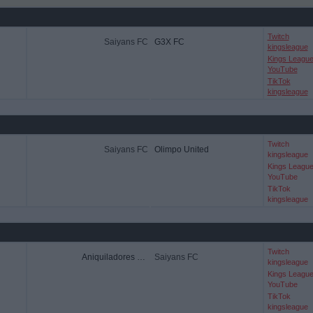
Twitch
Saiyans FC
G3X FC
kingsleague
Kings Leagu
YouTube
TikTok
kingsleague
Twitch
Saiyans FC
Olimpo United
kingsleague
Kings Leagu
YouTube
TikTok
kingsleague
Twitch
Aniquiladores FC
Saiyans FC
kingsleague
Kings Leagu
YouTube
TikTok
kingsleague