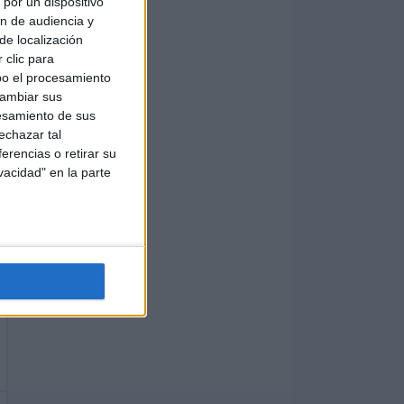
por un dispositivo
ón de audiencia y
de localización
 clic para
bo el procesamiento
cambiar sus
esamiento de sus
echazar tal
erencias o retirar su
vacidad" en la parte