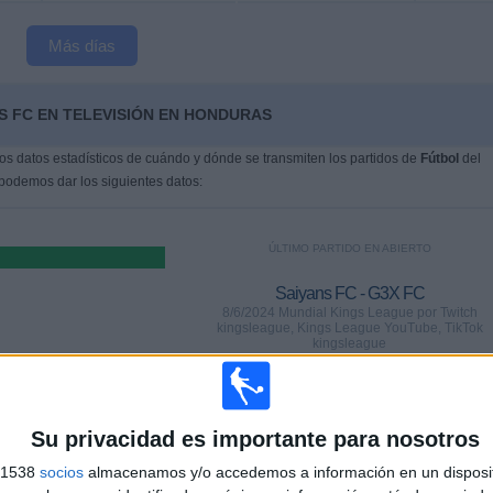
Más días
S FC EN TELEVISIÓN EN HONDURAS
s datos estadísticos de cuándo y dónde se transmiten los partidos de
Fútbol
del
 podemos dar los siguientes datos:
ÚLTIMO PARTIDO EN ABIERTO
Saiyans FC - G3X FC
8/6/2024 Mundial Kings League por Twitch
kingsleague, Kings League YouTube, TikTok
kingsleague
PARTIDOS
DÍAS
TOTAL
Su privacidad es importante para nosotros
0
789
15
s 1538
45%)
socios
almacenamos y/o accedemos a información en un disposit
CONSECUTIVOS
SIN PARTIDO
CANALES TV