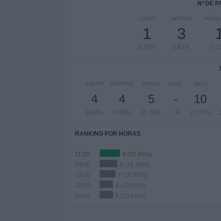
Nº DE 
LUNES
MARTES
MIÉR
1
3
2.27%
6.82%
2.
ENERO
FEBRERO
MARZO
ABRIL
MAYO
4
4
5
-
10
9.09%
9.09%
11.36%
- %
22.73%
RANKING POR HORAS
11:00
9 (20.45%)
09:00
8 (18.18%)
13:00
7 (15.91%)
12:00
6 (13.64%)
08:00
6 (13.64%)