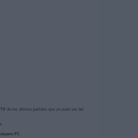
 TV
de los últimos partidos que se pudo ver del
o
.
 Saiyans FC
.