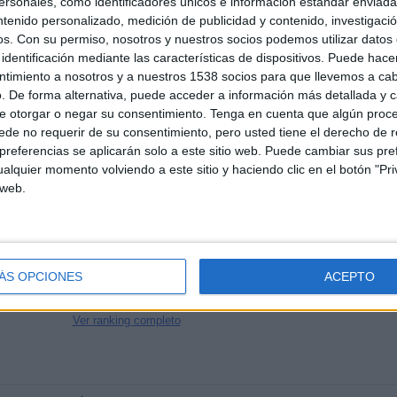
sonales, como identificadores únicos e información estándar enviada 
45%)
DE PAGO
GRATUÍTO
ntenido personalizado, medición de publicidad y contenido, investigaci
os.
Con su permiso, nosotros y nuestros socios podemos utilizar datos 
identificación mediante las características de dispositivos. Puede hacer
ntimiento a nosotros y a nuestros 1538 socios para que llevemos a ca
. De forma alternativa, puede acceder a información más detallada y 
e otorgar o negar su consentimiento.
Tenga en cuenta que algún proc
TOTAL
MÁXIMO
TOTAL
de no requerir de su consentimiento, pero usted tiene el derecho de r
3
6
14
referencias se aplicarán solo a este sitio web. Puede cambiar sus pref
alquier momento volviendo a este sitio y haciendo clic en el botón "Pri
COMPETICIONES
VS PIO FC
RIVALES
 web.
RANKING POR COMPETICIONES
Kings League
26 (59.09%)
Queens League
12 (27.27%)
ÁS OPCIONES
ACEPTO
Mundial Kings League
6 (13.64%)
Ver ranking completo