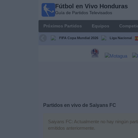
Fútbol en Vivo Honduras
Fútbol en
Guía de Partidos Televisados
Vivo
Honduras
Próximos Partidos
Equipos
Competi
Guía de
Partidos
FIFA Copa Mundial 2026
Liga Nacional
Televisados
Próximos
Partidos
Equipos
Competiciones
Partidos en vivo de
Saiyans FC
Canales
TV
Saiyans FC: Actualmente no hay ningún partid
emitidos anteriormente.
Otros