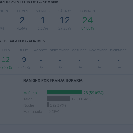
PARTIDOS POR DÍA DE LA SEMANA
COLES
JUEVES
VIERNES
SÁBADO
DOMINGO
1
2
1
12
24
27%
4.55%
2.27%
27.27%
54.55%
Nº DE PARTIDOS POR MES
JUNIO
JULIO
AGOSTO
SEPTIEMBRE
OCTUBRE
NOVIEMBRE
DICIEMBRE
12
9
-
-
-
-
-
27.27%
20.45%
- %
- %
- %
- %
- %
RANKING POR FRANJA HORARIA
Mañana
26 (59.09%)
Tarde
17 (38.64%)
Noche
1 (2.27%)
Madrugada
0 (0%)