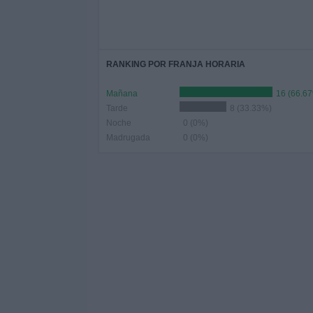
RANKING POR FRANJA HORARIA
Mañana
16 (66.6
Tarde
8 (33.33%)
Noche
0 (0%)
Madrugada
0 (0%)