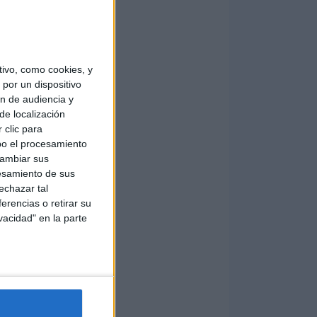
ivo, como cookies, y
por un dispositivo
ón de audiencia y
de localización
 clic para
bo el procesamiento
cambiar sus
esamiento de sus
echazar tal
erencias o retirar su
vacidad" en la parte