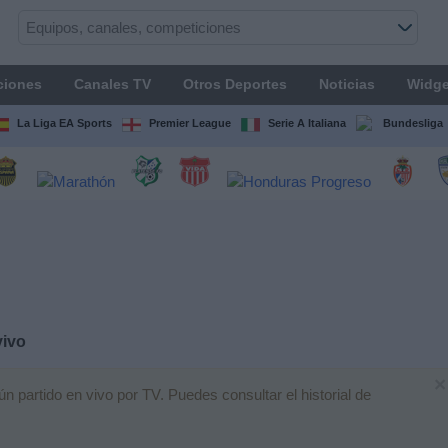
ciones
Canales TV
Otros Deportes
Noticias
Widge
La Liga EA Sports
Premier League
Serie A Italiana
Bundesliga
vivo
×
partido en vivo por TV. Puedes consultar el historial de