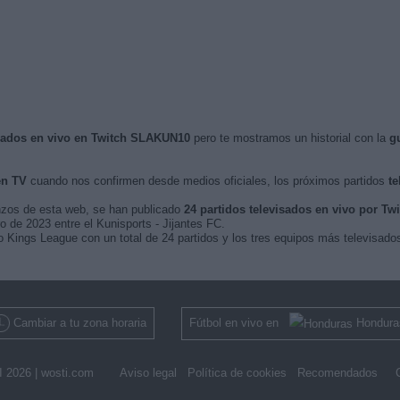
visados en vivo en Twitch SLAKUN10
pero te mostramos un historial con la
g
en TV
cuando nos confirmen desde medios oficiales, los próximos partidos
te
nzos de esta web, se han publicado
24 partidos televisados en vivo por T
o de 2023 entre el Kunisports - Jijantes FC.
 Kings League con un total de 24 partidos y los tres equipos más televisados
Cambiar a tu zona horaria
Fútbol en vivo en
Hondura
 2026 |
wosti.com
Aviso legal
Política de cookies
Recomendados