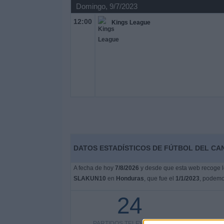
Domingo, 9/7/2023
12:00
Kings League
DATOS ESTADÍSTICOS DE FÚTBOL DEL CA
A fecha de hoy
7/8/2026
y desde que esta web recoge lo
SLAKUN10
en
Honduras
, que fue el
1/1/2023
, podemos
24
PARTIDOS TELEVISADOS
COMPETI