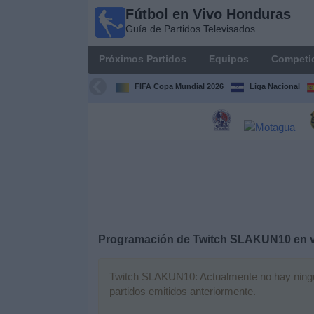
Fútbol en Vivo Honduras
Fútbol en
Guía de Partidos Televisados
Vivo
Honduras
Próximos Partidos
Equipos
Competi
Guía de
Partidos
FIFA Copa Mundial 2026
Liga Nacional
Televisados
Próximos
Partidos
Equipos
Competiciones
Programación de
Twitch SLAKUN10
en 
Canales
TV
Twitch SLAKUN10: Actualmente no hay ningún 
partidos emitidos anteriormente.
Otros