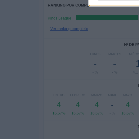
RANKING POR COMPETICIONES
Kings League
Ver ranking completo
Nº DE 
LUNES
MARTES
MIÉR
-
-
- %
- %
4.
ENERO
FEBRERO
MARZO
ABRIL
MAYO
4
4
4
-
4
16.67%
16.67%
16.67%
- %
16.67%