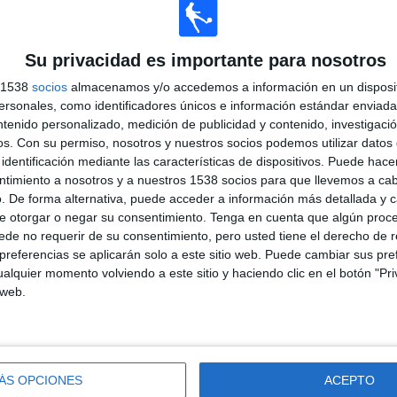
Su privacidad es importante para nosotros
s 1538
socios
almacenamos y/o accedemos a información en un disposit
sonales, como identificadores únicos e información estándar enviada 
ÚLTIMO PARTIDO
ntenido personalizado, medición de publicidad y contenido, investigaci
os.
Con su permiso, nosotros y nuestros socios podemos utilizar datos 
Jijantes FC - Kunisports
22/7/2023 Kings League
identificación mediante las características de dispositivos. Puede hacer
ntimiento a nosotros y a nuestros 1538 socios para que llevemos a ca
. De forma alternativa, puede acceder a información más detallada y 
e otorgar o negar su consentimiento.
Tenga en cuenta que algún proc
de no requerir de su consentimiento, pero usted tiene el derecho de r
referencias se aplicarán solo a este sitio web. Puede cambiar sus pref
Ranking equipos por nº de partidos Visitante
alquier momento volviendo a este sitio y haciendo clic en el botón "Pri
 web.
Kunisports
12 (50%)
Porcinos FC
2 (8.33%)
Ultimate Móstoles
2 (8.33%)
El Barrio
2 (8.33%)
Los Troncos FC
2 (8.33%)
ÁS OPCIONES
ACEPTO