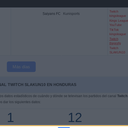
Twitch
Saiyans FC
Kunisports
kingsleague
Kings Leagu
YouTube
TikTok
kingsleague
Twitch
thegrefg
Twitch
SLAKUN10
Más días
NAL TWITCH SLAKUN10 EN HONDURAS
s datos estadísticos de cuándo y dónde se televisan los partidos del canal
Twitch
 dar los siguientes datos:
1
12
CIONES TELEVISADAS
EQUIPOS TELEVISADOS