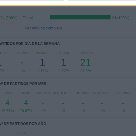
RANKING POR DEPORTES
24 (100%)
Fútbol
24 (100%)
Ver ranking completo
PARTIDOS POR DÍA DE LA SEMANA
COLES
JUEVES
VIERNES
SÁBADO
DOMINGO
1
-
1
1
21
17%
- %
4.17%
4.17%
87.5%
Nº DE PARTIDOS POR MES
JUNIO
JULIO
AGOSTO
SEPTIEMBRE
OCTUBRE
NOVIEMBRE
DICIEMBRE
4
4
-
-
-
-
-
16.67%
16.67%
- %
- %
- %
- %
- %
Nº DE PARTIDOS POR AÑO
2023