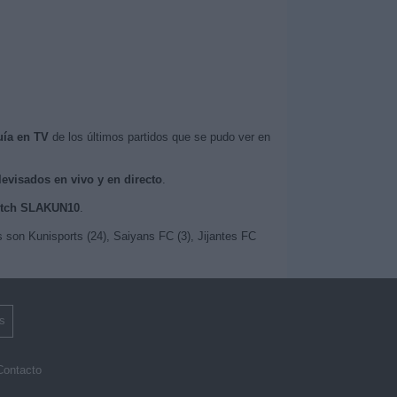
uía en TV
de los últimos partidos que se pudo ver en
levisados en vivo y en directo
.
witch SLAKUN10
.
 son Kunisports (24), Saiyans FC (3), Jijantes FC
s
Contacto