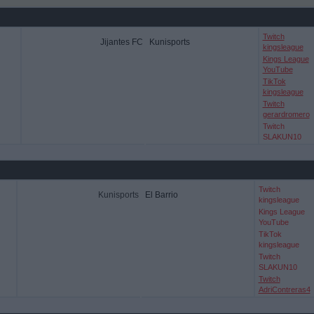
Twitch
Jijantes FC
Kunisports
kingsleague
Kings League
YouTube
TikTok
kingsleague
Twitch
gerardromero
Twitch
SLAKUN10
Twitch
Kunisports
El Barrio
kingsleague
Kings League
YouTube
TikTok
kingsleague
Twitch
SLAKUN10
Twitch
AdriContreras4