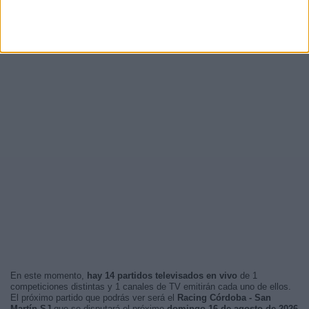
En este momento,
hay 14 partidos televisados en vivo
de 1
competiciones distintas y 1 canales de TV emitirán cada uno de ellos.
El próximo partido que podrás ver será el
Racing Córdoba - San
Martín SJ
que se disputará el próximo
domingo 16 de agosto de 2026