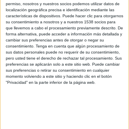
12:30
Primera Nacional Argentina
permiso, nosotros y nuestros socios podemos utilizar datos de
localización geográfica precisa e identificación mediante las
San Martín SJ
características de dispositivos. Puede hacer clic para otorgarnos
su consentimiento a nosotros y a nuestros 1538 socios para
Gimnasia y Tiro
que llevemos a cabo el procesamiento previamente descrito. De
LPF Play
forma alternativa, puede acceder a información más detallada y
cambiar sus preferencias antes de otorgar o negar su
Miércoles, 26/8/2026
consentimiento.
Tenga en cuenta que algún procesamiento de
sus datos personales puede no requerir de su consentimiento,
12:00
Primera Nacional Argentina
pero usted tiene el derecho de rechazar tal procesamiento. Sus
preferencias se aplicarán solo a este sitio web. Puede cambiar
San Martín SJ
sus preferencias o retirar su consentimiento en cualquier
Nueva Chicago
momento volviendo a este sitio y haciendo clic en el botón
LPF Play
"Privacidad" en la parte inferior de la página web.
Más días
DATOS ESTADÍSTICOS DEL EQUIPO SAN MARTÍN SJ EN
TELEVISIÓN EN HONDURAS