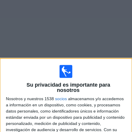
Deportes
Noticias
Widget
Partidos en vivo de
San Martín SJ
Domingo, 16/8/2026
14:00
Primera Nacional Argentina
Su privacidad es importante para
nosotros
Racing Córdoba
Nosotros y nuestros 1538
socios
almacenamos y/o accedemos
San Martín SJ
a información en un dispositivo, como cookies, y procesamos
LPF Play
datos personales, como identificadores únicos e información
estándar enviada por un dispositivo para publicidad y contenido
personalizado, medición de publicidad y contenido,
Sábado, 22/8/2026
investigación de audiencia y desarrollo de servicios.
Con su