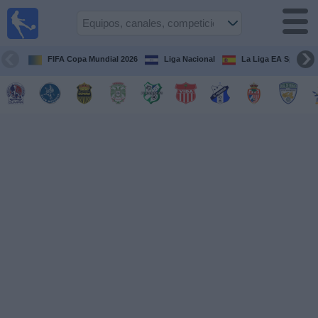
Fútbol en
Vivo
Honduras
FIFA Copa Mundial 2026
Liga Nacional
La Liga EA Sports
Guía de
Partidos
Televisados
Próximos
Partidos
Equipos
Competiciones
Canales
TV
Otros