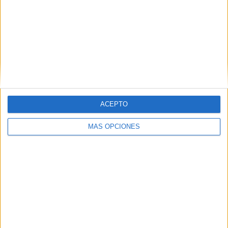
RANKING POR EQUIPOS
Aldosivi
3 (4.23%)
Nueva Chicago
3 (4.23%)
San Lorenzo
3 (4.23%)
Godoy Cruz
3 (4.23%)
Platense
3 (4.23%)
Ver ranking completo
ACEPTO
RANKING POR COMPETICIONES
MÁS OPCIONES
Primera División Argentina
32 (45.07%)
Primera Nacional Argentina
29 (40.85%)
Copa Argentina
8 (11.27%)
Liga 1 Perú
1 (1.41%)
Amistoso
1 (1.41%)
Ver ranking completo