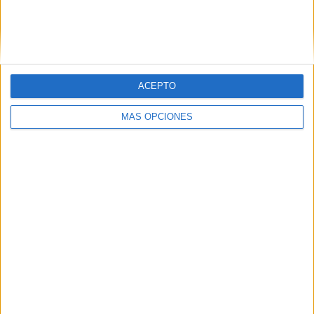
Nueva Chicago
2 (7.14%)
Temperley
2 (7.14%)
Ver ranking completo
ACEPTO
RANKING POR COMPETICIONES
Primera Nacional Argentina
27 (96.43%)
MÁS OPCIONES
Copa Argentina
1 (3.57%)
Ver ranking completo
Nº DE PARTIDOS POR DÍA DE LA SEMANA
LUNES
MARTES
MIÉRCOLES
JUEVES
VIERNES
2
-
1
-
-
7.14%
- %
3.57%
- %
- %
SÁBADO
DOMINGO
16
9