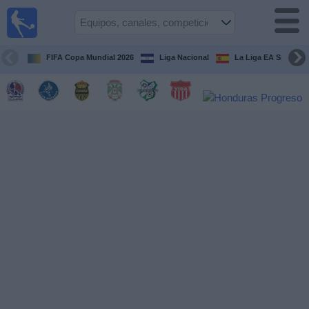
Fútbol en
Vivo
Honduras
FIFA Copa Mundial 2026
Liga Nacional
La Liga EA Sports
Guía de
Partidos
Televisados
Próximos
Partidos
Equipos
Competiciones
Canales
TV
Otros