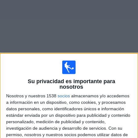
Deportes
Noticias
Widget
Partidos en vivo de
Tristán Suárez
Lunes, 10/8/2026
Su privacidad es importante para
nosotros
12:00
Primera Nacional Argentina
Nosotros y nuestros 1538
socios
almacenamos y/o accedemos
Gimnasia Jujuy
a información en un dispositivo, como cookies, y procesamos
Tristán Suárez
datos personales, como identificadores únicos e información
estándar enviada por un dispositivo para publicidad y contenido
LPF Play
personalizado, medición de publicidad y contenido,
investigación de audiencia y desarrollo de servicios.
Con su
Domingo, 16/8/2026
permiso, nosotros y nuestros socios podemos utilizar datos de