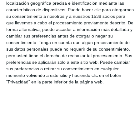
localización geográfica precisa e identificación mediante las
12:00
Primera Nacional Argentina
características de dispositivos. Puede hacer clic para otorgarnos
Tristán Suárez
su consentimiento a nosotros y a nuestros 1538 socios para
que llevemos a cabo el procesamiento previamente descrito. De
Almirante Brown
forma alternativa, puede acceder a información más detallada y
LPF Play
cambiar sus preferencias antes de otorgar o negar su
consentimiento.
Tenga en cuenta que algún procesamiento de
Sábado, 22/8/2026
sus datos personales puede no requerir de su consentimiento,
pero usted tiene el derecho de rechazar tal procesamiento. Sus
14:00
Primera Nacional Argentina
preferencias se aplicarán solo a este sitio web. Puede cambiar
sus preferencias o retirar su consentimiento en cualquier
Tristán Suárez
momento volviendo a este sitio y haciendo clic en el botón
Agropecuario
"Privacidad" en la parte inferior de la página web.
LPF Play
DATOS ESTADÍSTICOS DEL EQUIPO TRISTÁN SUÁREZ EN
TELEVISIÓN EN HONDURAS
A fecha de hoy
5/8/2026
y desde que esta web recoge los datos
estadísticos de cuándo y dónde se transmiten los partidos de
Fútbol
del