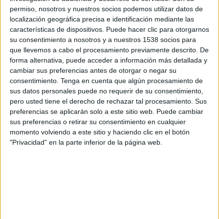
10:30
Serie A Italiana
permiso, nosotros y nuestros socios podemos utilizar datos de
localización geográfica precisa e identificación mediante las
Sassuolo
características de dispositivos. Puede hacer clic para otorgarnos
Torino
su consentimiento a nosotros y a nuestros 1538 socios para
que llevemos a cabo el procesamiento previamente descrito. De
Disney+ Premium
forma alternativa, puede acceder a información más detallada y
cambiar sus preferencias antes de otorgar o negar su
Domingo, 6/9/2026
consentimiento.
Tenga en cuenta que algún procesamiento de
sus datos personales puede no requerir de su consentimiento,
10:00
Serie A Italiana
pero usted tiene el derecho de rechazar tal procesamiento. Sus
preferencias se aplicarán solo a este sitio web. Puede cambiar
Bologna
sus preferencias o retirar su consentimiento en cualquier
Sassuolo
momento volviendo a este sitio y haciendo clic en el botón
Disney+ Premium
"Privacidad" en la parte inferior de la página web.
Más días
DATOS ESTADÍSTICOS DEL EQUIPO SASSUOLO EN
TELEVISIÓN EN HONDURAS