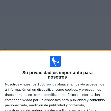
Deportes
Noticias
Widget
Partidos en vivo de
Sassuolo
Domingo, 23/8/2026
12:45
Serie A Italiana
Su privacidad es importante para
nosotros
Atalanta
Nosotros y nuestros 1538
socios
almacenamos y/o accedemos
Sassuolo
a información en un dispositivo, como cookies, y procesamos
Disney+ Premium
datos personales, como identificadores únicos e información
estándar enviada por un dispositivo para publicidad y contenido
personalizado, medición de publicidad y contenido,
Sábado, 29/8/2026
investigación de audiencia y desarrollo de servicios.
Con su