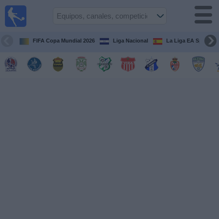
Fútbol en
Vivo
Honduras
FIFA Copa Mundial 2026
Liga Nacional
La Liga EA Sports
Guía de
Partidos
Televisados
Próximos
Partidos
Equipos
Competiciones
Canales
TV
Otros