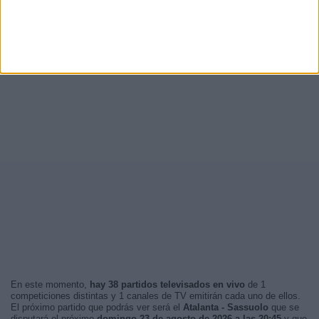
En este momento,
hay 38 partidos televisados en vivo
de 1
competiciones distintas y 1 canales de TV emitirán cada uno de ellos.
El próximo partido que podrás ver será el
Atalanta - Sassuolo
que se
disputará el próximo
domingo 23 de agosto de 2026 a las 20:45
y que