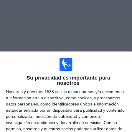
Deportes
Noticias
Widget
Partidos en vivo de
Thor Akureyri
Domingo, 9/8/2026
Su privacidad es importante para
nosotros
12:00
Liga Premier Islandia
Nosotros y nuestros 1538
socios
almacenamos y/o accedemos
ÍA Akraness
a información en un dispositivo, como cookies, y procesamos
Thor Akureyri
datos personales, como identificadores únicos e información
estándar enviada por un dispositivo para publicidad y contenido
personalizado, medición de publicidad y contenido,
OneFootball PPV
investigación de audiencia y desarrollo de servicios.
Con su
permiso, nosotros y nuestros socios podemos utilizar datos de