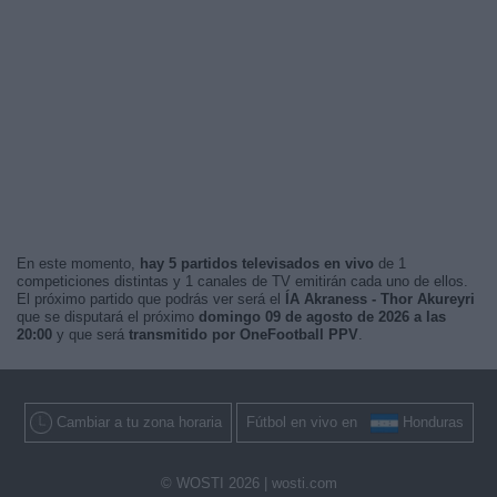
En este momento,
hay 5 partidos televisados en vivo
de 1
competiciones distintas y 1 canales de TV emitirán cada uno de ellos.
El próximo partido que podrás ver será el
ÍA Akraness - Thor Akureyri
que se disputará el próximo
domingo 09 de agosto de 2026 a las
20:00
y que será
transmitido por OneFootball PPV
.
Cambiar a tu zona horaria
Fútbol en vivo en
Honduras
© WOSTI 2026 |
wosti.com