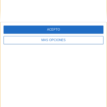
KR Reykjavík
2 (13.33%)
Breidablik UBK
2 (13.33%)
KA Akureyri
2 (13.33%)
Fram Reykjavík
2 (13.33%)
Ver ranking completo
ACEPTO
RANKING POR COMPETICIONES
MÁS OPCIONES
Liga Premier Islandia
15 (100%)
Ver ranking completo
Nº DE PARTIDOS POR DÍA DE LA SEMANA
LUNES
MARTES
MIÉRCOLES
JUEVES
VIERNES
2
1
-
2
2
13.33%
6.67%
- %
13.33%
13.33%
SÁBADO
DOMINGO
2
6