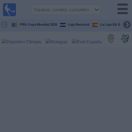
Fútbol en
Vivo
Honduras
FIFA Copa Mundial 2026
Liga Nacional
La Liga EA Sports
Guía de
Partidos
Televisados
Próximos
Partidos
Equipos
Competiciones
Canales
TV
Otros