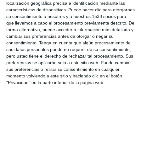
Sábado, 15/8/2026
localización geográfica precisa e identificación mediante las
características de dispositivos. Puede hacer clic para otorgarnos
11:00
Liga Premier Islandia
su consentimiento a nosotros y a nuestros 1538 socios para
que llevemos a cabo el procesamiento previamente descrito. De
Thor Akureyri
forma alternativa, puede acceder a información más detallada y
Keflavík IK
cambiar sus preferencias antes de otorgar o negar su
consentimiento.
Tenga en cuenta que algún procesamiento de
sus datos personales puede no requerir de su consentimiento,
OneFootball PPV
pero usted tiene el derecho de rechazar tal procesamiento. Sus
preferencias se aplicarán solo a este sitio web. Puede cambiar
Domingo, 23/8/2026
sus preferencias o retirar su consentimiento en cualquier
11:00
momento volviendo a este sitio y haciendo clic en el botón
Liga Premier Islandia
"Privacidad" en la parte inferior de la página web.
Stjarnan
Thor Akureyri
OneFootball PPV
Más días