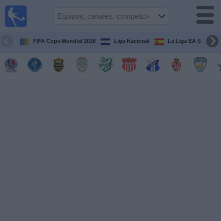
Fútbol en
Vivo
Honduras
FIFA Copa Mundial 2026
Liga Nacional
La Liga EA Sports
Guía de
Partidos
Televisados
Próximos
Partidos
Equipos
Competiciones
Canales
TV
Otros