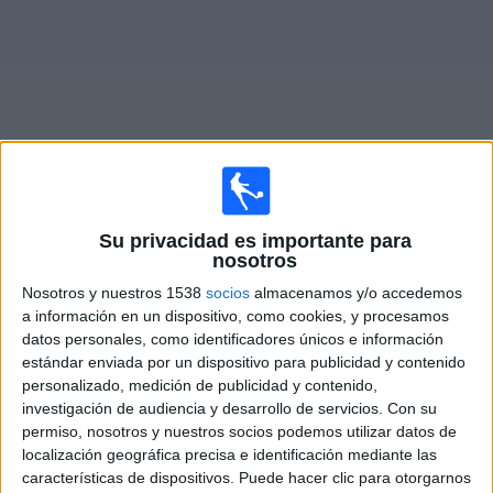
Deportes
Noticias
Widget
Partidos en vivo de
Wolverhampton
Su privacidad es importante para
nosotros
Viernes, 14/8/2026
Nosotros y nuestros 1538
socios
almacenamos y/o accedemos
13:00
Championship
a información en un dispositivo, como cookies, y procesamos
datos personales, como identificadores únicos e información
Wolverhampton
estándar enviada por un dispositivo para publicidad y contenido
Blackburn Rovers
personalizado, medición de publicidad y contenido,
investigación de audiencia y desarrollo de servicios.
Con su
Disney+ Premium
permiso, nosotros y nuestros socios podemos utilizar datos de
localización geográfica precisa e identificación mediante las
características de dispositivos. Puede hacer clic para otorgarnos
DATOS ESTADÍSTICOS DEL EQUIPO WOLVERHAMPTON EN