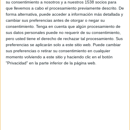
su consentimiento a nosotros y a nuestros 1538 socios para
TELEVISIÓN EN HONDURAS
que llevemos a cabo el procesamiento previamente descrito. De
forma alternativa, puede acceder a información más detallada y
A fecha de hoy
8/8/2026
y desde que esta web recoge los datos
cambiar sus preferencias antes de otorgar o negar su
estadísticos de cuándo y dónde se transmiten los partidos de
Fútbol
del
consentimiento.
Tenga en cuenta que algún procesamiento de
equipo
Wolverhampton
en
Honduras
, que fue el
26/12/2014
, podemos
sus datos personales puede no requerir de su consentimiento,
dar los siguientes datos:
pero usted tiene el derecho de rechazar tal procesamiento. Sus
317
preferencias se aplicarán solo a este sitio web. Puede cambiar
sus preferencias o retirar su consentimiento en cualquier
momento volviendo a este sitio y haciendo clic en el botón
PARTIDOS TELEVISADOS
"Privacidad" en la parte inferior de la página web.
0 partidos en abierto
0%
317 partidos de pago
100%
RANKING POR CANALES
SKY Sports
162 (51.1%)
Paramount+
76 (23.97%)
HBO MAX
43 (13.56%)
Star+
14 (4.42%)