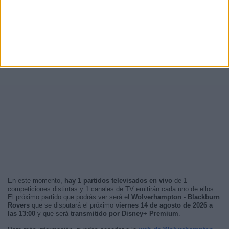
En este momento,
hay 1 partidos televisados en vivo
de 1
competiciones distintas y 1 canales de TV emitirán cada uno de ellos.
El próximo partido que podrás ver será el
Wolverhampton - Blackburn
Rovers
que se disputará el próximo
viernes 14 de agosto de 2026 a
las 13:00
y que será
transmitido por Disney+ Premium
.