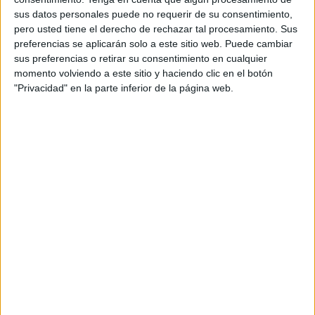
Miércoles, 13/5/2026
sus datos personales puede no requerir de su consentimiento,
12:00
Serie C
pero usted tiene el derecho de rechazar tal procesamiento. Sus
preferencias se aplicarán solo a este sitio web. Puede cambiar
Lecco
sus preferencias o retirar su consentimiento en cualquier
momento volviendo a este sitio y haciendo clic en el botón
Pianese
"Privacidad" en la parte inferior de la página web.
FIFA+
DAZN App Gratis (Ver gratis)