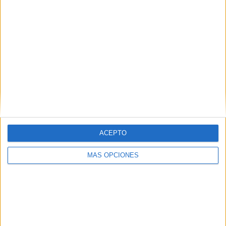
PARTIDO
GRATUÍTO
1 Canales de pago
20%
4 Canales en abierto
80%
TOTAL
TOTAL
101
5
Total equipos
CANALES
Ranking equipos por nº de partidos
ACEPTO
Foggia
49 (8.51%)
MÁS OPCIONES
Catania
42 (7.29%)
Pescara
41 (7.12%)
L.R. Vicenza
41 (7.12%)
Crotone
38 (6.6%)
Ver ranking completo