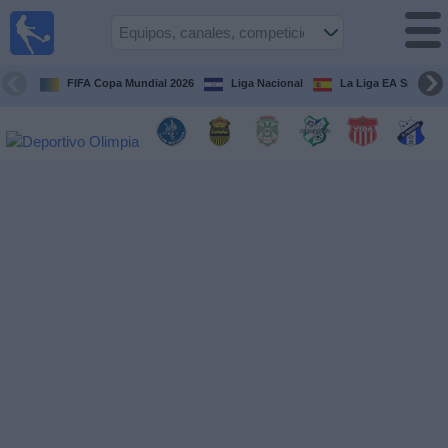
Fútbol en
Vivo
Honduras
FIFA Copa Mundial 2026
Liga Nacional
La Liga EA Sports
Guía de
Partidos
Televisados
Próximos
Partidos
Equipos
Competiciones
Canales
TV
Otros