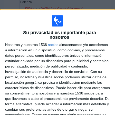
Potenza
FIFA+
DAZN App Gratis (Ver gratis)
12:00
Serie C
Union Brescia
Su privacidad es importante para
Casarano
nosotros
OneFootball PPV
Nosotros y nuestros 1538
socios
almacenamos y/o accedemos
12:30
Serie C
a información en un dispositivo, como cookies, y procesamos
datos personales, como identificadores únicos e información
Catania
estándar enviada por un dispositivo para publicidad y contenido
Lecco
personalizado, medición de publicidad y contenido,
investigación de audiencia y desarrollo de servicios.
Con su
OneFootball PPV
permiso, nosotros y nuestros socios podemos utilizar datos de
12:45
Serie C
localización geográfica precisa e identificación mediante las
características de dispositivos. Puede hacer clic para otorgarnos
Ravenna FC
su consentimiento a nosotros y a nuestros 1538 socios para
Salernitana
que llevemos a cabo el procesamiento previamente descrito. De
OneFootball PPV
forma alternativa, puede acceder a información más detallada y
cambiar sus preferencias antes de otorgar o negar su
consentimiento.
Tenga en cuenta que algún procesamiento de