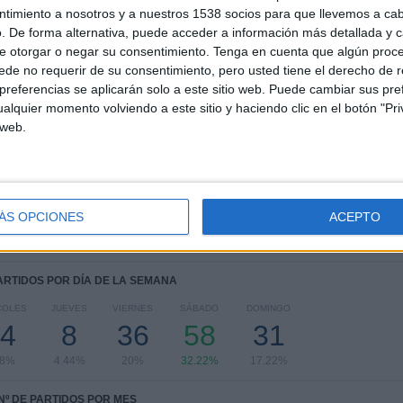
ntimiento a nosotros y a nuestros 1538 socios para que llevemos a ca
1
12
30
. De forma alternativa, puede acceder a información más detallada y 
COMPETICIONES
VS Universitario
RIVALES
e otorgar o negar su consentimiento.
Tenga en cuenta que algún proc
de no requerir de su consentimiento, pero usted tiene el derecho de r
referencias se aplicarán solo a este sitio web. Puede cambiar sus pref
RANKING POR COMPETICIONES
alquier momento volviendo a este sitio y haciendo clic en el botón "Pri
 web.
Liga 1 Perú
180 (100%)
Ver ranking completo
ÁS OPCIONES
ACEPTO
PARTIDOS POR DÍA DE LA SEMANA
COLES
JUEVES
VIERNES
SÁBADO
DOMINGO
4
8
36
58
31
78%
4.44%
20%
32.22%
17.22%
Nº DE PARTIDOS POR MES