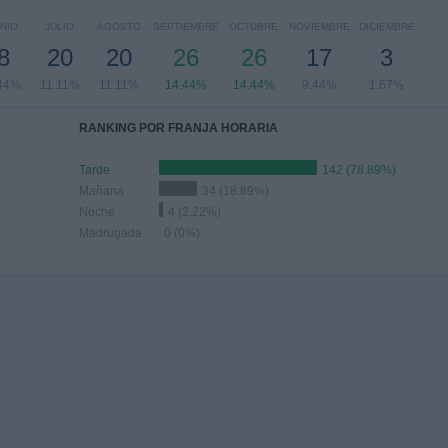
NIO
JULIO
AGOSTO
SEPTIEMBRE
OCTUBRE
NOVIEMBRE
DICIEMBRE
8
20
20
26
26
17
3
44%
11.11%
11.11%
14.44%
14.44%
9.44%
1.67%
RANKING POR FRANJA HORARIA
Tarde
142 (78.89%)
Mañana
34 (18.89%)
Noche
4 (2.22%)
Madrugada
0 (0%)