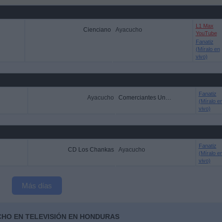
L1 Max
Cienciano
Ayacucho
YouTube
Fanatiz
(Míralo en
vivo)
Fanatiz
Ayacucho
Comerciantes Unidos
(Míralo e
vivo)
Fanatiz
CD Los Chankas
Ayacucho
(Míralo e
vivo)
Más días
CHO EN TELEVISIÓN EN HONDURAS