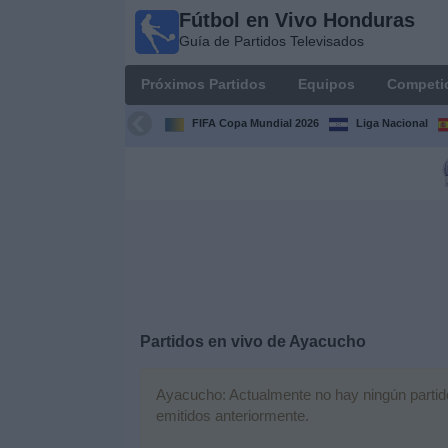
Fútbol en Vivo Honduras
Fútbol en
Guía de Partidos Televisados
Vivo
Honduras
Próximos Partidos
Equipos
Competi
Guía de
Partidos
FIFA Copa Mundial 2026
Liga Nacional
Televisados
Próximos
Partidos
Equipos
Competiciones
Partidos en vivo de
Ayacucho
Canales
TV
Ayacucho: Actualmente no hay ningún partido 
emitidos anteriormente.
Otros