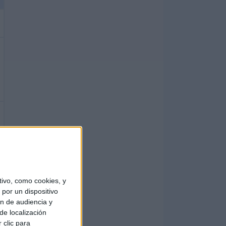
ivo, como cookies, y
por un dispositivo
ón de audiencia y
de localización
 clic para