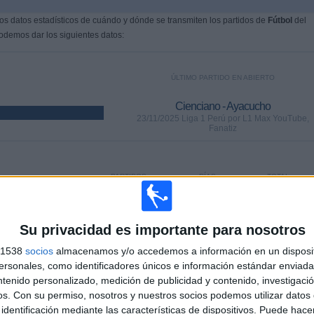
s datos estadísticos de cuándo y dónde se transmiten los partidos de
Fútbol
del
podemos dar los siguientes datos:
ÚLTIMO PARTIDO EN ABIERTO
Cienciano - Ayacucho
23/11/2025 Liga 1 Perú por L1 Max YouTube,
Fanatiz
PARTIDOS
DÍAS
TOTAL
0
255
5
CONSECUTIVOS
SIN PARTIDO
CANALES TV
Su privacidad es importante para nosotros
DE PAGO
GRATUÍTO
s 1538
socios
almacenamos y/o accedemos a información en un disposit
sonales, como identificadores únicos e información estándar enviada 
ntenido personalizado, medición de publicidad y contenido, investigaci
os.
Con su permiso, nosotros y nuestros socios podemos utilizar datos 
identificación mediante las características de dispositivos. Puede hacer
TOTAL
MÁXIMO
TOTAL