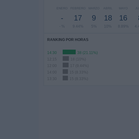
ENERO
FEBRERO
MARZO
ABRIL
MAYO
JU
-
17
9
18
16
- %
9.44%
5%
10%
8.89%
4.
RANKING POR HORAS
14:30
38 (21.11%)
12:15
18 (10%)
12:00
17 (9.44%)
14:00
15 (8.33%)
13:30
15 (8.33%)