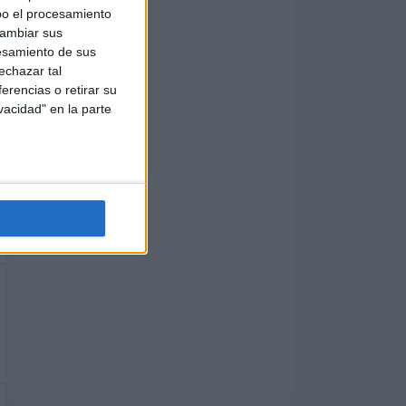
bo el procesamiento
cambiar sus
esamiento de sus
echazar tal
erencias o retirar su
vacidad" en la parte