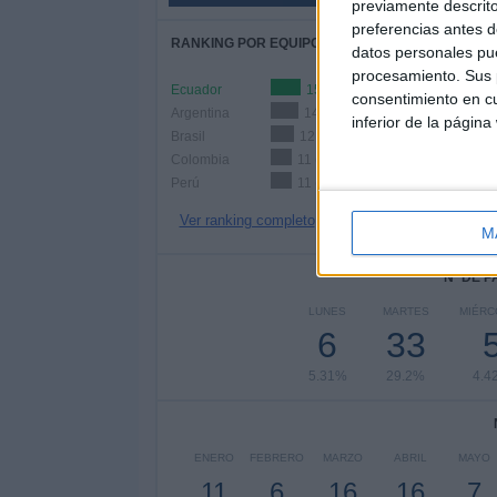
previamente descrito
preferencias antes d
RANKING POR EQUIPOS
datos personales pue
procesamiento. Sus p
Ecuador
15 (13.27%)
consentimiento en cu
Argentina
14 (12.39%)
inferior de la página
Brasil
12 (10.62%)
Colombia
11 (9.73%)
Perú
11 (9.73%)
Ver ranking completo
M
Nº DE 
LUNES
MARTES
MIÉRC
6
33
5.31%
29.2%
4.4
ENERO
FEBRERO
MARZO
ABRIL
MAYO
11
6
16
16
7