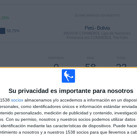
ÚLTIMO PARTIDO EN ABIERTO
4.25%
Perú - Bolivia
55.75%
9/6/2026 CONMEBOL Liga de Naciones
Femenina por CONMEBOL YouTube
PARTIDOS
DÍAS
TOTAL
0
58
22
CONSECUTIVOS
SIN PARTIDO
CANALES TV
DE PAGO
GRATUÍTO
Su privacidad es importante para nosotros
s 1538
socios
almacenamos y/o accedemos a información en un disposit
sonales, como identificadores únicos e información estándar enviada 
ntenido personalizado, medición de publicidad y contenido, investigaci
TOTAL
MÁXIMO
TOTAL
os.
Con su permiso, nosotros y nuestros socios podemos utilizar datos 
10
15
20
identificación mediante las características de dispositivos. Puede hacer
ntimiento a nosotros y a nuestros 1538 socios para que llevemos a ca
COMPETICIONES
VS Ecuador
RIVALES