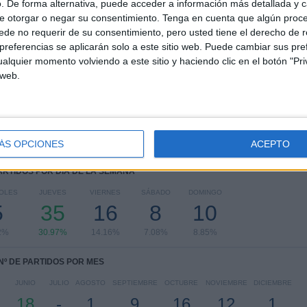
. De forma alternativa, puede acceder a información más detallada y 
e otorgar o negar su consentimiento.
Tenga en cuenta que algún proc
RANKING POR COMPETICIONES
de no requerir de su consentimiento, pero usted tiene el derecho de r
referencias se aplicarán solo a este sitio web. Puede cambiar sus pref
FIFA Copa Mundial 2026
50 (44.25%)
alquier momento volviendo a este sitio y haciendo clic en el botón "Pri
Sudamericano Sub-17
13 (11.5%)
 web.
Copa América
10 (8.85%)
Amistoso
8 (7.08%)
Sudamericano Femenino Sub-17
8 (7.08%)
Ver ranking completo
ÁS OPCIONES
ACEPTO
PARTIDOS POR DÍA DE LA SEMANA
OLES
JUEVES
VIERNES
SÁBADO
DOMINGO
5
35
16
8
10
2%
30.97%
14.16%
7.08%
8.85%
Nº DE PARTIDOS POR MES
JUNIO
JULIO
AGOSTO
SEPTIEMBRE
OCTUBRE
NOVIEMBRE
DICIEMBRE
18
-
1
9
16
12
1