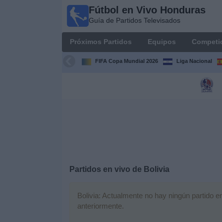
Fútbol en Vivo Honduras
Fútbol en
Guía de Partidos Televisados
Vivo
Honduras
Próximos Partidos
Equipos
Competi
Guía de
Partidos
FIFA Copa Mundial 2026
Liga Nacional
Televisados
Próximos
Partidos
Equipos
Competiciones
Partidos en vivo de
Bolivia
Canales
TV
Bolivia: Actualmente no hay ningún partido en
anteriormente.
Otros