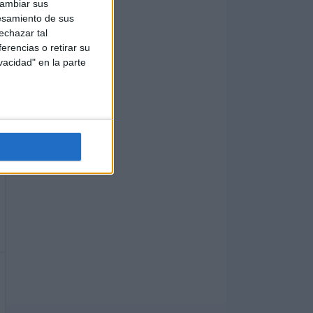
cambiar sus
esamiento de sus
echazar tal
erencias o retirar su
vacidad" en la parte