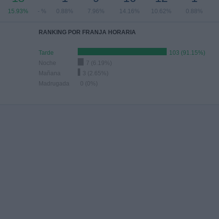
15.93%
- %
0.88%
7.96%
14.16%
10.62%
0.88%
RANKING POR FRANJA HORARIA
Tarde
103 (91.15%)
Noche
7 (6.19%)
Mañana
3 (2.65%)
Madrugada
0 (0%)