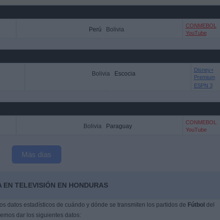
CONMEBOL
Perú
Bolivia
YouTube
Disney+
Bolivia
Escocia
Premium
ESPN 3
CONMEBOL
Bolivia
Paraguay
YouTube
Más días
A EN TELEVISIÓN EN HONDURAS
s datos estadísticos de cuándo y dónde se transmiten los partidos de
Fútbol
del
emos dar los siguientes datos: