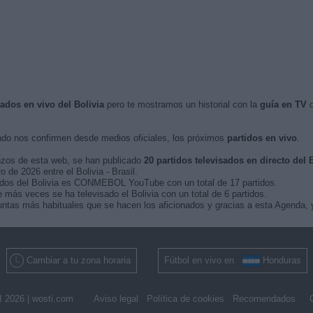
sados en vivo del Bolivia
pero te mostramos un historial con la
guía en TV
d
do nos confirmen desde medios oficiales, los próximos
partidos en vivo
.
nzos de esta web, se han publicado
20 partidos televisados en directo del 
o de 2026 entre el Bolivia - Brasil.
tidos del Bolivia es CONMEBOL YouTube con un total de 17 partidos.
más veces se ha televisado el Bolivia con un total de 6 partidos.
ntas más habituales que se hacen los aficionados y gracias a esta Agenda, y
Cambiar a tu zona horaria
Fútbol en vivo en
Honduras
 2026 |
wosti.com
Aviso legal
Política de cookies
Recomendados