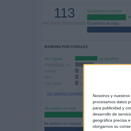
113
50 partidos en abierto
4
PARTIDOS TELEVISADOS
63 partidos de pago
RANKING POR CANALES
SKY Sports
43 (38.05%)
CONMEBOL YouTube
36 (31.86%)
Fanatiz
7 (6.19%)
FIFA+
7 (6.19%)
Tigo Sports
6 (5.31%)
Ver ranking completo
Nosotros y nuestro
procesamos datos per
para publicidad y co
49 partidos en local
desarrollo de servici
43.36%
geográfica precisa e 
64 partidos de visitante
otorgarnos su conse
56.64%