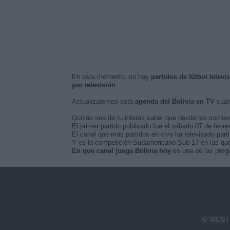
En este momento, no hay
partidos de fútbol televi
por televisión
.
Actualizaremos está
agenda del Bolivia en TV
cuan
Quizás sea de tu interés saber que desde los comie
El primer partido publicado fue el sábado 07 de febrer
El canal que más partidos en vivo ha televisado par
Y es la competición Sudamericano Sub-17 en las que 
En que canal juega Bolivia hoy
es una de las pregu
© WOSTI