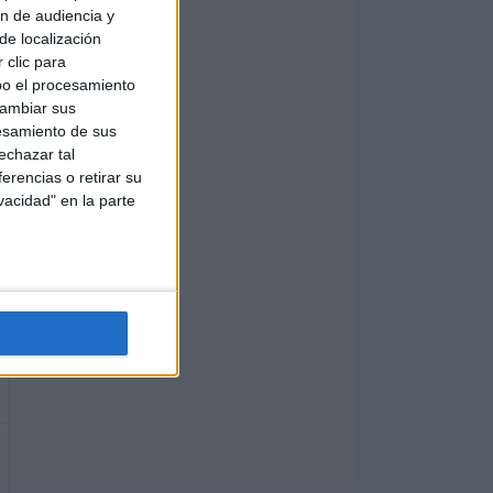
ón de audiencia y
de localización
 clic para
bo el procesamiento
cambiar sus
esamiento de sus
echazar tal
erencias o retirar su
vacidad" en la parte