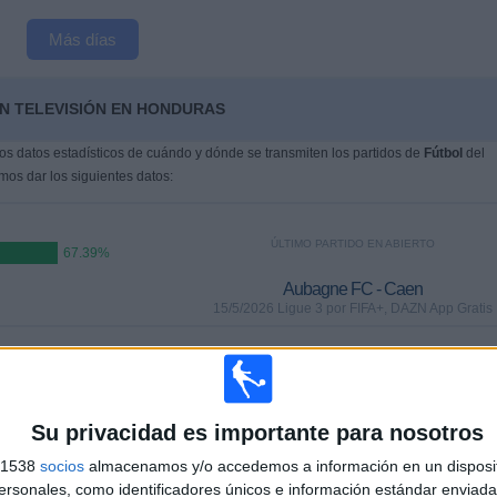
Más días
EN TELEVISIÓN EN HONDURAS
s datos estadísticos de cuándo y dónde se transmiten los partidos de
Fútbol
del
mos dar los siguientes datos:
ÚLTIMO PARTIDO EN ABIERTO
67.39%
Aubagne FC - Caen
15/5/2026 Ligue 3 por FIFA+, DAZN App Gratis
PARTIDOS
DÍAS
TOTAL
%)
0
83
8
Su privacidad es importante para nosotros
CONSECUTIVOS
SIN PARTIDO
CANALES TV
DE PAGO
GRATUÍTO
s 1538
socios
almacenamos y/o accedemos a información en un disposit
sonales, como identificadores únicos e información estándar enviada 