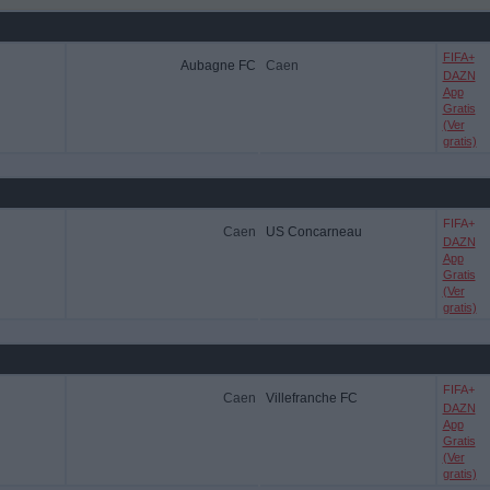
FIFA+
Aubagne FC
Caen
DAZN
App
Gratis
(Ver
gratis)
FIFA+
Caen
US Concarneau
DAZN
App
Gratis
(Ver
gratis)
FIFA+
Caen
Villefranche FC
DAZN
App
Gratis
(Ver
gratis)