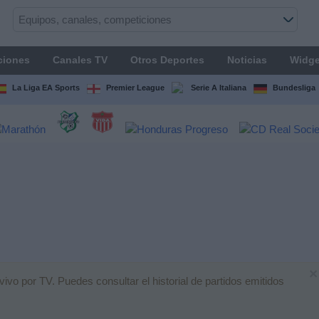
ciones
Canales TV
Otros Deportes
Noticias
Widge
La Liga EA Sports
Premier League
Serie A Italiana
Bundesliga
×
ivo por TV. Puedes consultar el historial de partidos emitidos