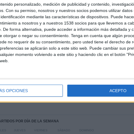
ntenido personalizado, medición de publicidad y contenido, investigaci
os.
Con su permiso, nosotros y nuestros socios podemos utilizar datos 
identificación mediante las características de dispositivos. Puede hacer
ntimiento a nosotros y a nuestros 1538 socios para que llevemos a ca
TOTAL
MÁXIMO
TOTAL
. De forma alternativa, puede acceder a información más detallada y 
3
7
23
e otorgar o negar su consentimiento.
Tenga en cuenta que algún proc
de no requerir de su consentimiento, pero usted tiene el derecho de r
COMPETICIONES
VS PSG
RIVALES
referencias se aplicarán solo a este sitio web. Puede cambiar sus pref
alquier momento volviendo a este sitio y haciendo clic en el botón "Pri
RANKING POR COMPETICIONES
 web.
Ligue 3
31 (67.39%)
Francia Ligue 1
14 (30.43%)
Copa de Francia
1 (2.17%)
ÁS OPCIONES
ACEPTO
Ver ranking completo
PARTIDOS POR DÍA DE LA SEMANA
OLES
JUEVES
VIERNES
SÁBADO
DOMINGO