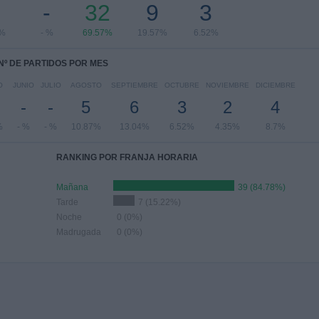
-
32
9
3
5%
- %
69.57%
19.57%
6.52%
Nº DE PARTIDOS POR MES
O
JUNIO
JULIO
AGOSTO
SEPTIEMBRE
OCTUBRE
NOVIEMBRE
DICIEMBRE
-
-
5
6
3
2
4
%
- %
- %
10.87%
13.04%
6.52%
4.35%
8.7%
RANKING POR FRANJA HORARIA
Mañana
39 (84.78%)
Tarde
7 (15.22%)
Noche
0 (0%)
Madrugada
0 (0%)