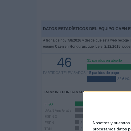
DATOS ESTADÍSTICOS DEL EQUIPO CAEN 
A fecha de hoy
7/8/2026
y desde que esta web recoge lo
equipo
Caen
en
Honduras
, que fue el
2/12/2015
, pode
46
31 partidos en abierto
PARTIDOS TELEVISADOS
15 partidos de pago
32.61%
RANKING POR CANALES
FIFA+
30 (65.22
DAZN App Gratis
16 (34.78%)
ESPN 3
6 (13.04%)
Nosotros y nuestro
ESPN
3 (6.52%)
procesamos datos per
TDN
3 (6.52%)