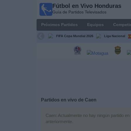
Fútbol en Vivo Honduras
Fútbol en
Guía de Partidos Televisados
Vivo
Honduras
Próximos Partidos
Equipos
Competi
Guía de
Partidos
FIFA Copa Mundial 2026
Liga Nacional
Televisados
Próximos
Partidos
Equipos
Competiciones
Partidos en vivo de
Caen
Canales
TV
Caen: Actualmente no hay ningún partido en v
anteriormente.
Otros