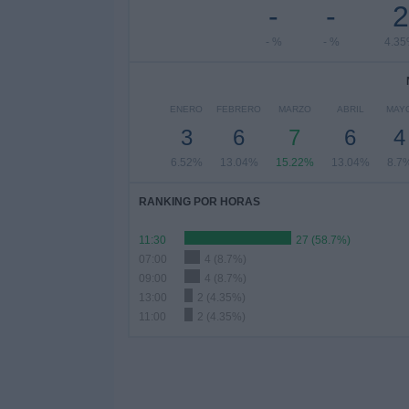
-
-
2
- %
- %
4.3
ENERO
FEBRERO
MARZO
ABRIL
MAY
3
6
7
6
4
6.52%
13.04%
15.22%
13.04%
8.7
RANKING POR HORAS
11:30
27 (58.7%)
07:00
4 (8.7%)
09:00
4 (8.7%)
13:00
2 (4.35%)
11:00
2 (4.35%)